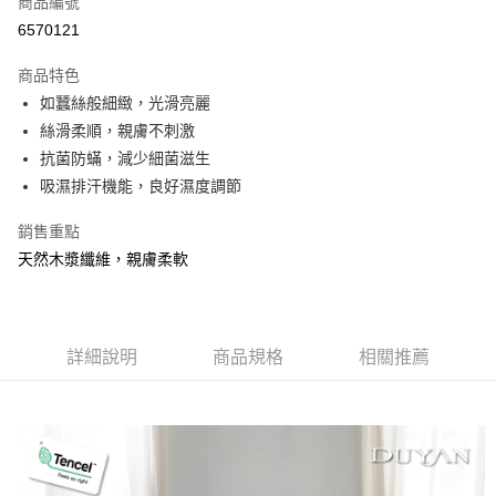
商品編號
信用卡分期付款
6570121
3 期 0 利率 每期
NT$410
21家銀行
商品特色
合作金庫商業銀行
第一商業銀行
超商取貨付款
如蠶絲般細緻，光滑亮麗
華南商業銀行
彰化商業銀行
絲滑柔順，親膚不刺激
LINE Pay
上海商業儲蓄銀行
台北富邦商業銀行
國泰世華商業銀行
兆豐國際商業銀行
抗菌防蟎，減少細菌滋生
Apple Pay
臺灣中小企業銀行
台中商業銀行
吸濕排汗機能，良好濕度調節
匯豐（台灣）商業銀行
華泰商業銀行
悠遊付
聯邦商業銀行
遠東國際商業銀行
銷售重點
元大商業銀行
永豐商業銀行
Google Pay
天然木漿纖維，親膚柔軟
玉山商業銀行
星展（台灣）商業銀行
台新國際商業銀行
中國信託商業銀行
全盈+PAY
台灣樂天信用卡公司
大哥付你分期
詳細說明
商品規格
相關推薦
相關說明
【大哥付你分期使用說明】
AFTEE先享後付
1.本服務由台灣大哥大提供，台灣大哥大用戶可立即使用無須另外申請。
2.付款方式選擇「大哥付你分期」，訂單成立後會自動跳轉到大哥付的交易
相關說明
流程，驗證手機門號後，選擇欲分期的期數、繳款截止日，確認付款後即完
【關於「AFTEE先享後付」】
成交易。
Hami Point
AFTEE先享後付是「在收到商品之後才付款」的支付方式。 讓您購物簡單
3.實際核准額度、可分期數及費用金額請依後續交易確認頁面所載為準。