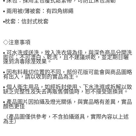
▪ 床包：採用全包覆式鬆緊帶，可防止床包滑動
▪ 兩用被/薄被套：有四角綁繩
▪枕套
：
信封式枕套
◇注意事項
▪ 可水洗或送洗，放入洗衣袋為佳，與深色商品分開洗
即可；不可漂白、乾洗，且不建議烘乾，並定期日曬
達到消毒除溼效果。
▪ 因布料裁切位置的不同，部份花版可能會與商品圖略
有出入，請以收到的實品為主。
▪ 個人衛生用品，如經拆封使用、下水洗滌或拆解以致
缺乏完整性及失去再販售價值時，恕不接受退換貨。
▪ 產品圖片因拍攝及燈光關係，與實品略有差異，實品
顏色更佳
（產品圖僅供參考，不含拍攝道具，實際內容以上述
為主）