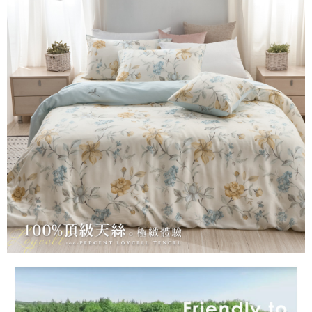
便利好安心！
相關說明
4.訂單成立30分鐘內，如未前往確認交易或遇審核未通過，訂單將自動取
１．簡單：不需註冊會員、不需綁卡、不需儲值。
「Hami Point」為中華電信所提供之點數服務，可於會員專區綁定中華電信
消。如遇「轉專審核」未通過狀況，表示未達大哥付你分期系統評分，恕無
２．便利：只要手機號碼，簡訊認證，即可結帳。
ATM付款
會員帳號後，即可在購物車使用 Hami Point 折抵消費金額 (1點等於1元)。
法說明評估內容。
３．安心：先確認商品／服務後，再付款。
【繳款方式說明】
1.分期款項不併入電信帳單，「大哥付你分期」於每月結算日後寄送繳費提
運送方式
【「AFTEE先享後付」結帳流程】
醒簡訊。
１．於結帳方式選擇「AFTEE先享後付」後，將跳轉至「AFTEE先享後付」
2.透過簡訊連結打開帳單後，可選擇「超商條碼／台灣大直營門市／銀行轉
全家取貨付款
結帳頁面，進行簡訊認證並確認金額後，即可完成結帳。
帳／街口支付／iPASS MONEY」等通路繳費。
２．訂單成立數日內，您將收到繳費通知簡訊。
每筆NT$60，滿NT$999(含以上)免運費
３．收到繳費通知簡訊後14天內，點擊此簡訊中的連結，可透過四大超商／
【注意事項】
ATM／網路銀行／等多元方式進行付款，方視為交易完成。
付款後全家取貨
1.本服務係由「台灣大哥大股份有限公司」（以下簡稱本公司）所提供，讓
※ 請注意：結帳手續完成當下不需立刻繳費，但若您需要取消訂單，請聯絡
用戶於交易時，得透過本服務購買商品或服務，並由商店將買賣／分期付款
每筆NT$60，滿NT$999(含以上)免運費
購買商品的店家。未經商家同意取消之訂單仍視為有效，需透過AFTEE先享
買賣價金債權讓與本公司後，依約使用本公司帳單繳交帳款。
後付繳納相關費用。
2.基於同意付款使用「大哥付你分期」之契約關係目的，商店將以您的個人
7-11取貨付款
※ 交易是否成功請以「AFTEE先享後付 」之結帳頁面顯示為準，若有關於
資料（包含姓名、電話或地址）提供予台灣大哥大進項蒐集、處理及利用，
是否繳費成功／繳費後需取消欲退款等相關疑問，請聯繫「AFTEE先享後付
每筆NT$60，滿NT$999(含以上)免運費
由本公司與您本人進行分期帳單所需資料之確認、核對及更正。
客戶支援中心」
https://netprotections.freshdesk.com/support/home
3.完整用戶服務條款，請詳閱以下連結：
https://oppay.tw/userRule
付款後7-11取貨
【注意事項】
每筆NT$60，滿NT$999(含以上)免運費
１．透過由恩沛科技股份有限公司提供之「AFTEE先享後付」服務完成之交
易，需依本服務之必要範圍內提供個人資料，並將交易相關給付款項請求債
新竹貨運
權轉讓予恩沛科技股份有限公司。
２．關於個人資料處理事宜，請瀏覽以下網址：
每筆NT$80，滿NT$999(含以上)免運費
https://aftee.tw/terms/#terms3
３．未成年的使用者請事先徵得法定代理人或監護人之同意方可使用