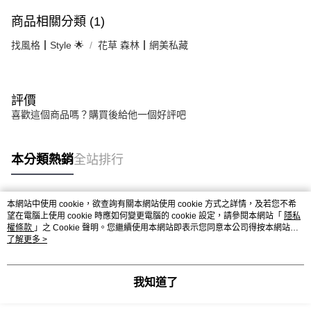
商品相關分類 (1)
找風格┃Style 🌟
花草 森林┃網美私藏
評價
喜歡這個商品嗎？購買後給他一個好評吧
本分類熱銷
全站排行
本網站中使用 cookie，欲查詢有關本網站使用 cookie 方式之詳情，及若您不希
熱門標籤
望在電腦上使用 cookie 時應如何變更電腦的 cookie 設定，請參閱本網站「
隱私
權條款
」之 Cookie 聲明。您繼續使用本網站即表示您同意本公司得按本網站使
用條款之 Cookie 聲明使用 cookie。
了解更多 >
我知道了