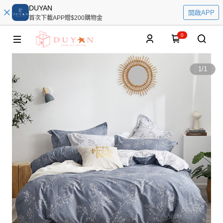
DUYAN
開啟APP
首次下載APP贈$200購物金
0
1
/
1