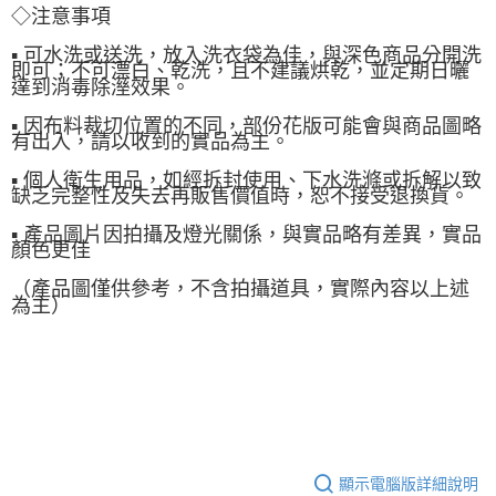
◇注意事項
▪ 可水洗或送洗，放入洗衣袋為佳，與深色商品分開洗
即可；不可漂白、乾洗，且不建議烘乾，並定期日曬
達到消毒除溼效果。
▪ 因布料裁切位置的不同，部份花版可能會與商品圖略
有出入，請以收到的實品為主。
▪ 個人衛生用品，如經拆封使用、下水洗滌或拆解以致
缺乏完整性及失去再販售價值時，恕不接受退換貨。
▪ 產品圖片因拍攝及燈光關係，與實品略有差異，實品
顏色更佳
（產品圖僅供參考，不含拍攝道具，實際內容以上述
為主）
顯示電腦版詳細說明