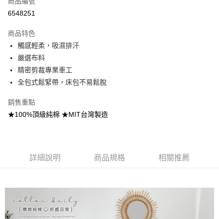
商品編號
信用卡分期付款
6548251
3 期 0 利率 每期
NT$233
21家銀行
商品特色
合作金庫商業銀行
第一商業銀行
超商取貨付款
觸感輕柔，吸濕排汗
華南商業銀行
彰化商業銀行
嚴選布料
LINE Pay
上海商業儲蓄銀行
台北富邦商業銀行
國泰世華商業銀行
兆豐國際商業銀行
精密剪裁專業車工
Apple Pay
臺灣中小企業銀行
台中商業銀行
全包式鬆緊帶，床包不易鬆脫
匯豐（台灣）商業銀行
華泰商業銀行
悠遊付
聯邦商業銀行
遠東國際商業銀行
銷售重點
元大商業銀行
永豐商業銀行
Google Pay
★100%頂級純棉 ★MIT台灣製造
玉山商業銀行
星展（台灣）商業銀行
台新國際商業銀行
中國信託商業銀行
全盈+PAY
台灣樂天信用卡公司
大哥付你分期
詳細說明
商品規格
相關推薦
相關說明
【大哥付你分期使用說明】
AFTEE先享後付
1.本服務由台灣大哥大提供，台灣大哥大用戶可立即使用無須另外申請。
2.付款方式選擇「大哥付你分期」，訂單成立後會自動跳轉到大哥付的交易
相關說明
流程，驗證手機門號後，選擇欲分期的期數、繳款截止日，確認付款後即完
【關於「AFTEE先享後付」】
成交易。
Hami Point
AFTEE先享後付是「在收到商品之後才付款」的支付方式。 讓您購物簡單
3.實際核准額度、可分期數及費用金額請依後續交易確認頁面所載為準。