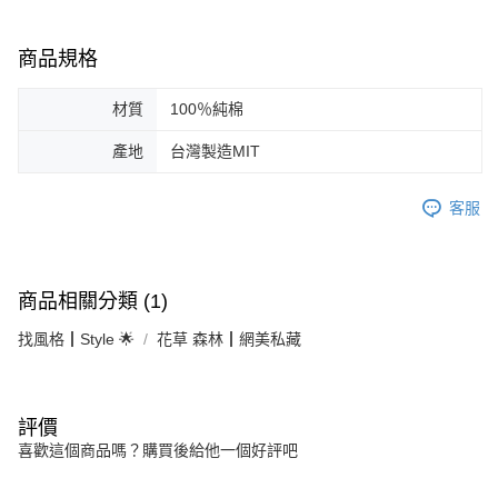
商品規格
材質
100％純棉
產地
台灣製造MIT
客服
商品相關分類 (1)
找風格┃Style 🌟
花草 森林┃網美私藏
評價
喜歡這個商品嗎？購買後給他一個好評吧