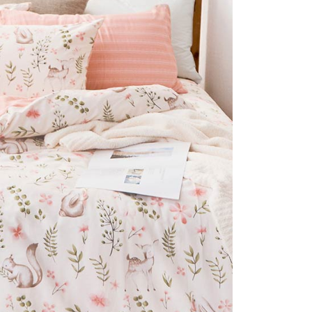
否成功請以「AFTEE先享後付 」之結帳頁面顯示為準，若有關於
付款
含姓名、電話或地址）提供予台灣大哥大進項蒐集、處理及利
功／繳費後需取消欲退款等相關疑問，請聯繫「AFTEE先享後
公司與您本人進行分期帳單所需資料之確認、核對及更正。
援中心」
https://netprotections.freshdesk.com/support/home
0，滿NT$999(含以上)免運費
戶服務條款，請詳閱以下連結：
https://oppay.tw/userRule
項】
1取貨
恩沛科技股份有限公司提供之「AFTEE先享後付」服務完成之
0，滿NT$999(含以上)免運費
依本服務之必要範圍內提供個人資料，並將交易相關給付款項請
讓予恩沛科技股份有限公司。
個人資料處理事宜，請瀏覽以下網址：
ee.tw/terms/#terms3
0，滿NT$999(含以上)免運費
年的使用者請事先徵得法定代理人或監護人之同意方可使用
E先享後付」，若未經同意申辦者引起之損失，本公司不負相關責
AFTEE先享後付」時，將依據個別帳號之用戶狀況，依本公司
核予不同之上限額度；若仍有額度不足之情形，本公司將視審查
用戶進行身份認證。
一人註冊多個帳號或使用他人資訊註冊。若發現惡意使用之情
科技股份有限公司將有權停止該用戶之使用額度並採取法律行