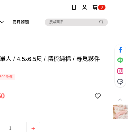
0
寢具顧問
人 / 4.5x6.5尺 / 精梳純棉 / 尋覓夥伴
699免運
50