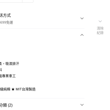
送方式
699免運
清除
紀錄
次付款
期付款
0 利率 每期
NT$216
21家銀行
柔，吸濕排汗
庫商業銀行
第一商業銀行
料
付款
業銀行
彰化商業銀行
裁專業車工
業儲蓄銀行
台北富邦商業銀行
華商業銀行
兆豐國際商業銀行
頂級純棉 ★ MIT台灣製造
小企業銀行
台中商業銀行
台灣）商業銀行
華泰商業銀行
業銀行
遠東國際商業銀行
類 (2)
業銀行
永豐商業銀行
y