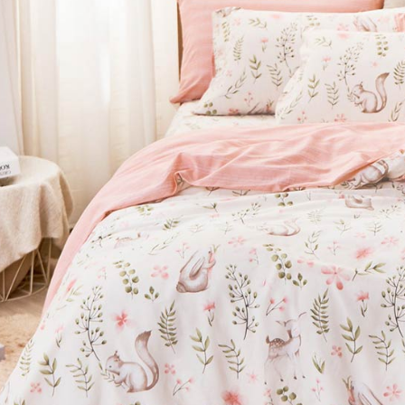
※ 交易是
7-11取貨
資料（包
是否繳費成
用，由本
付客戶支
每筆NT$6
3.完整用
【注意事
付款後7-1
１．透過由
每筆NT$6
交易，需
求債權轉
新竹貨運
２．關於
https://aft
每筆NT$8
３．未成
「AFTE
任。
４．使用「
即時審查
結果請求
５．嚴禁
形，恩沛
動。