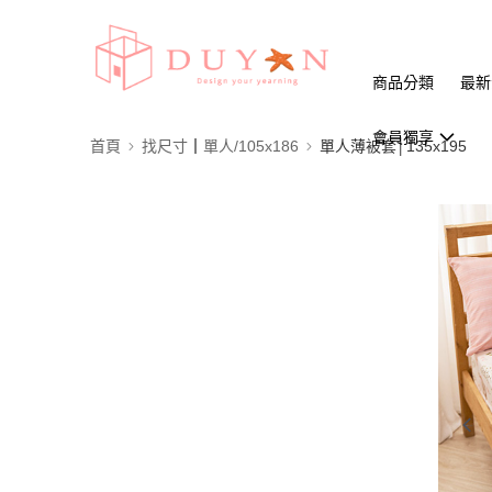
商品分類
最新
會員獨享
首頁
找尺寸┃單人/105x186
單人薄被套│135x195