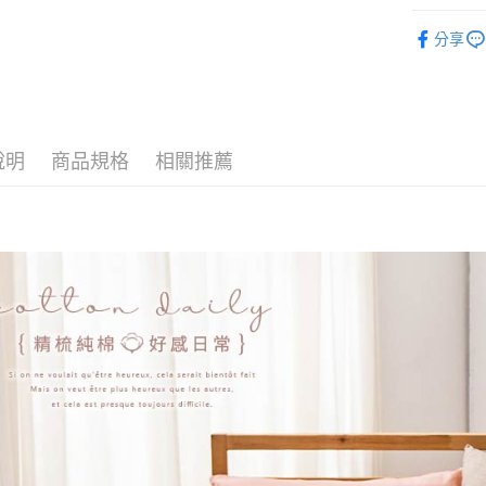
玉山商
找尺寸┃單人
台新國
全盈+PAY
分享
台灣樂
被套┃Duvet
大哥付你
相關說明
【大哥付
AFTEE先
1.本服務
2.付款方
相關說明
說明
商品規格
相關推薦
流程，驗
【關於「A
Hami Poin
完成交易
AFTEE
3.實際核
便利好安
相關說明
4.訂單成
１．簡單
「Hami
消。如遇
ATM付款
２．便利
信會員帳號後
無法說明
３．安心
元)。
【繳款方
1.分期款
【「AFT
運送方式
醒簡訊。
１．於結帳
2.透過簡
付」結帳
全家取貨
帳／街口支
２．訂單
３．收到繳
每筆NT$6
【注意事
／ATM／
1.本服務
※ 請注意
付款後全
用戶於交
絡購買商品
每筆NT$6
款買賣價
先享後付
2.基於同