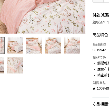
付款與運
超取滿NT$
付款方式
商品特色
信用卡一
商品編號
6519942
信用卡分
商品特色
3 期 
觸感輕
合作金
嚴選布
超商取貨
華南商
精密剪
LINE Pay
上海商
銷售重點
國泰世
Apple Pay
★ 100%
臺灣中
匯豐（
悠遊付
聯邦商
商品相關分
元大商
Google Pa