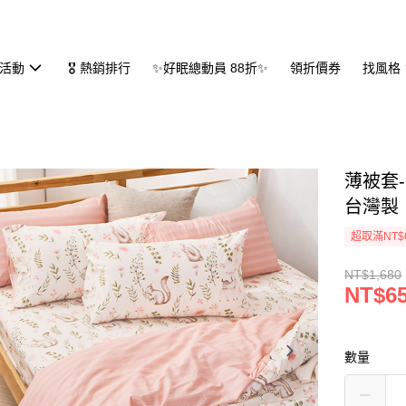
活動
🎖 熱銷排行
✨好眠總動員 88折✨
領折價券
找風格
薄被套-單
台灣製
超取滿NT$
NT$1,680
NT$6
數量