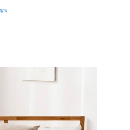
業銀行
星展（台灣）商業銀行
/105x186
單人薄被套│135x195
際商業銀行
中國信託商業銀行
客服
天信用卡公司
 cover
單人被套
分期
你分期使用說明】
享後付
由台灣大哥大提供，台灣大哥大用戶可立即使用無須另外申請。
式選擇「大哥付你分期」，訂單成立後會自動跳轉到大哥付的交易
證手機門號後，選擇欲分期的期數、繳款截止日，確認付款後即
FTEE先享後付」】
t
。
先享後付是「在收到商品之後才付款」的支付方式。 讓您購物簡單
准額度、可分期數及費用金額請依後續交易確認頁面所載為準。
心！
立30分鐘內，如未前往確認交易或遇審核未通過，訂單將自動取
：不需註冊會員、不需綁卡、不需儲值。
 Point」為中華電信所提供之點數服務，可於會員專區綁定中華電
「轉專審核」未通過狀況，表示未達大哥付你分期系統評分，恕
：只要手機號碼，簡訊認證，即可結帳。
，即可在購物車使用 Hami Point 折抵消費金額 (1點等於1
評估內容。
：先確認商品／服務後，再付款。
式說明】
項不併入電信帳單，「大哥付你分期」於每月結算日後寄送繳費提
EE先享後付」結帳流程】
方式選擇「AFTEE先享後付」後，將跳轉至「AFTEE先享後
訊連結打開帳單後，可選擇「超商條碼／台灣大直營門市／銀行轉
頁面，進行簡訊認證並確認金額後，即可完成結帳。
付款
付／iPASS MONEY」等通路繳費。
成立數日內，您將收到繳費通知簡訊。
費通知簡訊後14天內，點擊此簡訊中的連結，可透過四大超商
0，滿NT$699(含以上)免運費
項】
網路銀行／等多元方式進行付款，方視為交易完成。
係由「台灣大哥大股份有限公司」（以下簡稱本公司）所提供，讓
：結帳手續完成當下不需立刻繳費，但若您需要取消訂單，請聯
家取貨
易時，得透過本服務購買商品或服務，並由商店將買賣／分期付
的店家。未經商家同意取消之訂單仍視為有效，需透過AFTEE
0，滿NT$699(含以上)免運費
金債權讓與本公司後，依約使用本公司帳單繳交帳款。
繳納相關費用。
意付款使用「大哥付你分期」之契約關係目的，商店將以您的個人