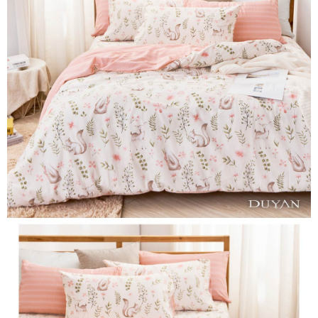
３．安心：先確認商品／服務後，再付款。
【繳款方式說明】
1.分期款項不併入電信帳單，「大哥付你分期」於每月結算日後寄送繳費提
運送方式
【「AFTEE先享後付」結帳流程】
醒簡訊。
１．於結帳方式選擇「AFTEE先享後付」後，將跳轉至「AFTEE先享後付」
2.透過簡訊連結打開帳單後，可選擇「超商條碼／台灣大直營門市／銀行轉
全家取貨付款
結帳頁面，進行簡訊認證並確認金額後，即可完成結帳。
帳／街口支付／iPASS MONEY」等通路繳費。
２．訂單成立數日內，您將收到繳費通知簡訊。
每筆NT$60，滿NT$999(含以上)免運費
３．收到繳費通知簡訊後14天內，點擊此簡訊中的連結，可透過四大超商／
【注意事項】
ATM／網路銀行／等多元方式進行付款，方視為交易完成。
付款後全家取貨
1.本服務係由「台灣大哥大股份有限公司」（以下簡稱本公司）所提供，讓
※ 請注意：結帳手續完成當下不需立刻繳費，但若您需要取消訂單，請聯絡
用戶於交易時，得透過本服務購買商品或服務，並由商店將買賣／分期付款
每筆NT$60，滿NT$999(含以上)免運費
購買商品的店家。未經商家同意取消之訂單仍視為有效，需透過AFTEE先享
買賣價金債權讓與本公司後，依約使用本公司帳單繳交帳款。
後付繳納相關費用。
2.基於同意付款使用「大哥付你分期」之契約關係目的，商店將以您的個人
7-11取貨付款
※ 交易是否成功請以「AFTEE先享後付 」之結帳頁面顯示為準，若有關於
資料（包含姓名、電話或地址）提供予台灣大哥大進項蒐集、處理及利用，
是否繳費成功／繳費後需取消欲退款等相關疑問，請聯繫「AFTEE先享後付
每筆NT$60，滿NT$999(含以上)免運費
由本公司與您本人進行分期帳單所需資料之確認、核對及更正。
客戶支援中心」
https://netprotections.freshdesk.com/support/home
3.完整用戶服務條款，請詳閱以下連結：
https://oppay.tw/userRule
付款後7-11取貨
【注意事項】
每筆NT$60，滿NT$999(含以上)免運費
１．透過由恩沛科技股份有限公司提供之「AFTEE先享後付」服務完成之交
易，需依本服務之必要範圍內提供個人資料，並將交易相關給付款項請求債
新竹貨運
權轉讓予恩沛科技股份有限公司。
２．關於個人資料處理事宜，請瀏覽以下網址：
每筆NT$80，滿NT$999(含以上)免運費
https://aftee.tw/terms/#terms3
３．未成年的使用者請事先徵得法定代理人或監護人之同意方可使用
「AFTEE先享後付」，若未經同意申辦者引起之損失，本公司不負相關責
任。
４．使用「AFTEE先享後付」時，將依據個別帳號之用戶狀況，依本公司即