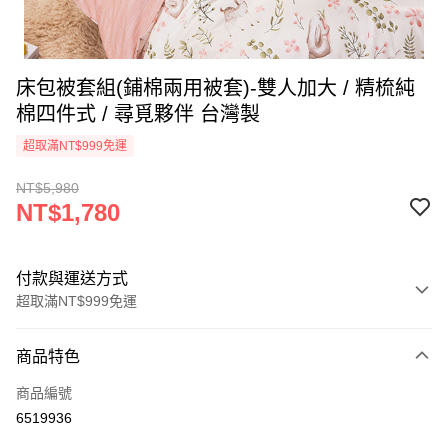
床包被套組(鋪棉兩用被套)-雙人加大 / 精梳純
棉四件式 / 尋覓夥伴 台灣製
超取滿NT$999免運
NT$5,980
NT$1,780
付款與運送方式
超取滿NT$999免運
付款方式
商品特色
信用卡一次付款
商品編號
信用卡分期付款
6519936
3 期 0 利率 每期
NT$593
21家銀行