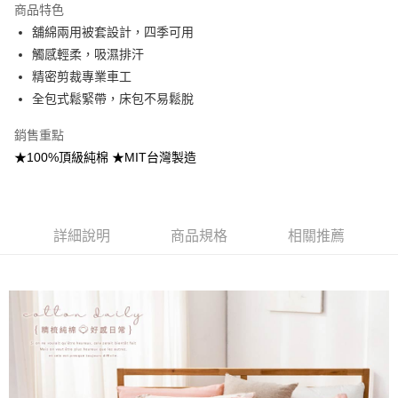
商品特色
合作金庫商業銀行
第一商業銀行
超商取貨付款
舖綿兩用被套設計，四季可用
華南商業銀行
彰化商業銀行
觸感輕柔，吸濕排汗
LINE Pay
上海商業儲蓄銀行
台北富邦商業銀行
國泰世華商業銀行
兆豐國際商業銀行
精密剪裁專業車工
Apple Pay
臺灣中小企業銀行
台中商業銀行
全包式鬆緊帶，床包不易鬆脫
匯豐（台灣）商業銀行
華泰商業銀行
悠遊付
聯邦商業銀行
遠東國際商業銀行
銷售重點
元大商業銀行
永豐商業銀行
Google Pay
★100%頂級純棉 ★MIT台灣製造
玉山商業銀行
星展（台灣）商業銀行
台新國際商業銀行
中國信託商業銀行
全盈+PAY
台灣樂天信用卡公司
大哥付你分期
詳細說明
商品規格
相關推薦
相關說明
【大哥付你分期使用說明】
AFTEE先享後付
1.本服務由台灣大哥大提供，台灣大哥大用戶可立即使用無須另外申請。
2.付款方式選擇「大哥付你分期」，訂單成立後會自動跳轉到大哥付的交易
相關說明
流程，驗證手機門號後，選擇欲分期的期數、繳款截止日，確認付款後即完
【關於「AFTEE先享後付」】
成交易。
Hami Point
AFTEE先享後付是「在收到商品之後才付款」的支付方式。 讓您購物簡單
3.實際核准額度、可分期數及費用金額請依後續交易確認頁面所載為準。
便利好安心！
相關說明
4.訂單成立30分鐘內，如未前往確認交易或遇審核未通過，訂單將自動取
１．簡單：不需註冊會員、不需綁卡、不需儲值。
「Hami Point」為中華電信所提供之點數服務，可於會員專區綁定中華電信
消。如遇「轉專審核」未通過狀況，表示未達大哥付你分期系統評分，恕無
２．便利：只要手機號碼，簡訊認證，即可結帳。
ATM付款
會員帳號後，即可在購物車使用 Hami Point 折抵消費金額 (1點等於1元)。
法說明評估內容。