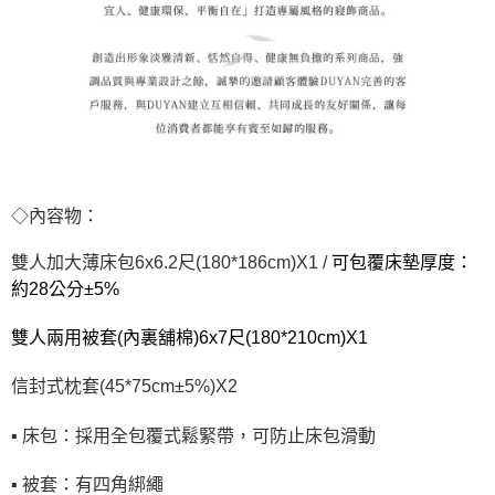
◇內容物：
雙人加大薄床包6x6.2尺(180*186cm)X1 /
可包覆床墊厚度：
約28公分±5%
雙人兩用被套(內裏舖棉)6x7尺(180*210cm)X1
信封式枕套(45*75cm±5%)X2
▪ 床包：採用全包覆式鬆緊帶，可防止床包滑動
▪ 被套：有四角綁繩