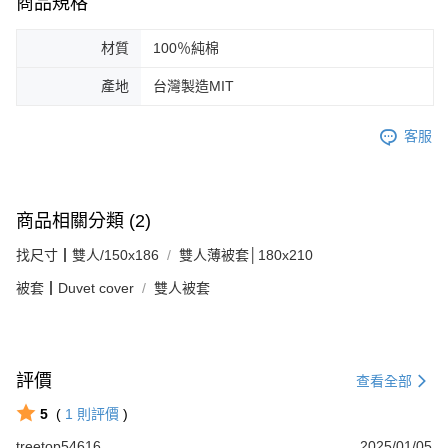
商品規格
材質
100％純棉
產地
台灣製造MIT
客服
商品相關分類 (2)
找尺寸┃雙人/150x186
雙人薄被套│180x210
被套┃Duvet cover
雙人被套
評價
查看全部
5
(
1
則評價
)
treetop54616
2025/01/05