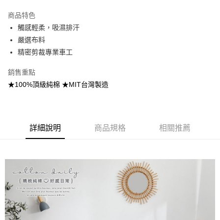
3 期 0 利率 每期
NT$250
21家銀行
商品特色
合作金庫商業銀行
第一商業銀行
超商取貨付款
觸感輕柔，吸濕排汗
華南商業銀行
彰化商業銀行
嚴選布料
LINE Pay
上海商業儲蓄銀行
台北富邦商業銀行
國泰世華商業銀行
兆豐國際商業銀行
精密剪裁專業車工
Apple Pay
臺灣中小企業銀行
台中商業銀行
銷售重點
匯豐（台灣）商業銀行
華泰商業銀行
悠遊付
聯邦商業銀行
遠東國際商業銀行
★100%頂級純棉 ★MIT台灣製造
元大商業銀行
永豐商業銀行
Google Pay
玉山商業銀行
星展（台灣）商業銀行
台新國際商業銀行
中國信託商業銀行
全盈+PAY
台灣樂天信用卡公司
詳細說明
商品規格
相關推薦
大哥付你分期
相關說明
【大哥付你分期使用說明】
AFTEE先享後付
1.本服務由台灣大哥大提供，台灣大哥大用戶可立即使用無須另外申請。
2.付款方式選擇「大哥付你分期」，訂單成立後會自動跳轉到大哥付的交易
相關說明
流程，驗證手機門號後，選擇欲分期的期數、繳款截止日，確認付款後即完
【關於「AFTEE先享後付」】
成交易。
Hami Point
AFTEE先享後付是「在收到商品之後才付款」的支付方式。 讓您購物簡單
3.實際核准額度、可分期數及費用金額請依後續交易確認頁面所載為準。
便利好安心！
相關說明
4.訂單成立30分鐘內，如未前往確認交易或遇審核未通過，訂單將自動取
１．簡單：不需註冊會員、不需綁卡、不需儲值。
「Hami Point」為中華電信所提供之點數服務，可於會員專區綁定中華電信
消。如遇「轉專審核」未通過狀況，表示未達大哥付你分期系統評分，恕無