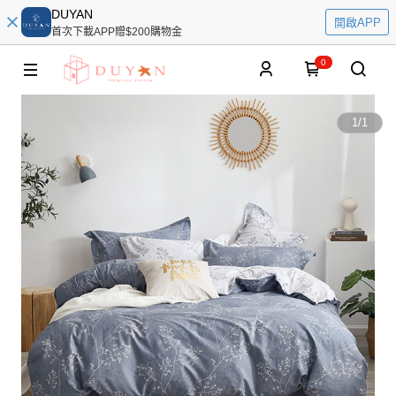
DUYAN
開啟APP
首次下載APP贈$200購物金
0
1
/
1