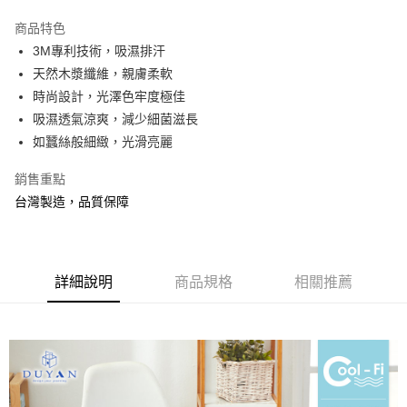
3 期 0 利率 每期
NT$299
21家銀行
商品特色
合作金庫商業銀行
第一商業銀行
超商取貨付款
3M專利技術，吸濕排汗
華南商業銀行
彰化商業銀行
天然木漿纖維，親膚柔軟
LINE Pay
上海商業儲蓄銀行
台北富邦商業銀行
國泰世華商業銀行
兆豐國際商業銀行
時尚設計，光澤色牢度極佳
Apple Pay
臺灣中小企業銀行
台中商業銀行
吸濕透氣涼爽，減少細菌滋長
匯豐（台灣）商業銀行
華泰商業銀行
如蠶絲般細緻，光滑亮麗
悠遊付
聯邦商業銀行
遠東國際商業銀行
元大商業銀行
永豐商業銀行
Google Pay
銷售重點
玉山商業銀行
星展（台灣）商業銀行
台灣製造，品質保障
台新國際商業銀行
中國信託商業銀行
全盈+PAY
台灣樂天信用卡公司
大哥付你分期
相關說明
詳細說明
商品規格
相關推薦
【大哥付你分期使用說明】
AFTEE先享後付
1.本服務由台灣大哥大提供，台灣大哥大用戶可立即使用無須另外申請。
2.付款方式選擇「大哥付你分期」，訂單成立後會自動跳轉到大哥付的交易
相關說明
流程，驗證手機門號後，選擇欲分期的期數、繳款截止日，確認付款後即完
【關於「AFTEE先享後付」】
成交易。
Hami Point
AFTEE先享後付是「在收到商品之後才付款」的支付方式。 讓您購物簡單
3.實際核准額度、可分期數及費用金額請依後續交易確認頁面所載為準。
便利好安心！
相關說明
4.訂單成立30分鐘內，如未前往確認交易或遇審核未通過，訂單將自動取
１．簡單：不需註冊會員、不需綁卡、不需儲值。
「Hami Point」為中華電信所提供之點數服務，可於會員專區綁定中華電信
消。如遇「轉專審核」未通過狀況，表示未達大哥付你分期系統評分，恕無