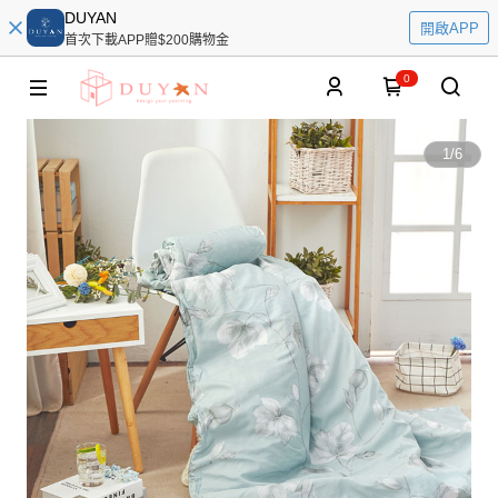
DUYAN
開啟APP
首次下載APP贈$200購物金
0
1
/
6