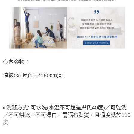
◇內容物：
涼被5x6尺(150*180cm)x1
▪ 洗滌方式: 可水洗(水溫不可超過攝氏40度)／可乾洗
／不可烘乾／不可漂白／需隔布熨燙，且溫度低於110
度