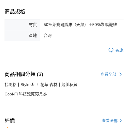
商品規格
材質
50％萊賽爾纖維（天絲）＋50％聚脂纖維
產地
台灣
客服
商品相關分類 (3)
查看全部
找風格┃Style 🌟
花草 森林┃網美私藏
Cool-Fi 科技涼感寢具🧊
評價
查看全部