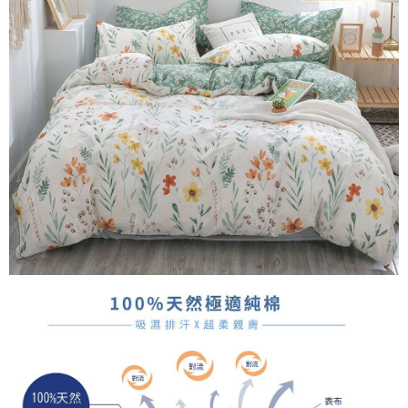
３．安心：先確認商品／服務後，再付款。
【繳款方式說明】
1.分期款項不併入電信帳單，「大哥付你分期」於每月結算日後寄送繳費提
運送方式
【「AFTEE先享後付」結帳流程】
醒簡訊。
１．於結帳方式選擇「AFTEE先享後付」後，將跳轉至「AFTEE先享後付」
2.透過簡訊連結打開帳單後，可選擇「超商條碼／台灣大直營門市／銀行轉
全家取貨付款
結帳頁面，進行簡訊認證並確認金額後，即可完成結帳。
帳／街口支付／iPASS MONEY」等通路繳費。
２．訂單成立數日內，您將收到繳費通知簡訊。
每筆NT$60，滿NT$999(含以上)免運費
３．收到繳費通知簡訊後14天內，點擊此簡訊中的連結，可透過四大超商／
【注意事項】
ATM／網路銀行／等多元方式進行付款，方視為交易完成。
付款後全家取貨
1.本服務係由「台灣大哥大股份有限公司」（以下簡稱本公司）所提供，讓
※ 請注意：結帳手續完成當下不需立刻繳費，但若您需要取消訂單，請聯絡
用戶於交易時，得透過本服務購買商品或服務，並由商店將買賣／分期付款
每筆NT$60，滿NT$999(含以上)免運費
購買商品的店家。未經商家同意取消之訂單仍視為有效，需透過AFTEE先享
買賣價金債權讓與本公司後，依約使用本公司帳單繳交帳款。
後付繳納相關費用。
2.基於同意付款使用「大哥付你分期」之契約關係目的，商店將以您的個人
7-11取貨付款
※ 交易是否成功請以「AFTEE先享後付 」之結帳頁面顯示為準，若有關於
資料（包含姓名、電話或地址）提供予台灣大哥大進項蒐集、處理及利用，
是否繳費成功／繳費後需取消欲退款等相關疑問，請聯繫「AFTEE先享後付
每筆NT$60，滿NT$999(含以上)免運費
由本公司與您本人進行分期帳單所需資料之確認、核對及更正。
客戶支援中心」
https://netprotections.freshdesk.com/support/home
3.完整用戶服務條款，請詳閱以下連結：
https://oppay.tw/userRule
付款後7-11取貨
【注意事項】
每筆NT$60，滿NT$999(含以上)免運費
１．透過由恩沛科技股份有限公司提供之「AFTEE先享後付」服務完成之交
易，需依本服務之必要範圍內提供個人資料，並將交易相關給付款項請求債
新竹貨運
權轉讓予恩沛科技股份有限公司。
２．關於個人資料處理事宜，請瀏覽以下網址：
每筆NT$80，滿NT$999(含以上)免運費
https://aftee.tw/terms/#terms3
３．未成年的使用者請事先徵得法定代理人或監護人之同意方可使用
「AFTEE先享後付」，若未經同意申辦者引起之損失，本公司不負相關責
任。
４．使用「AFTEE先享後付」時，將依據個別帳號之用戶狀況，依本公司即