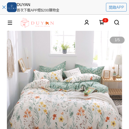
DUYAN
開啟APP
首次下載APP贈$200購物金
0
1
/
5