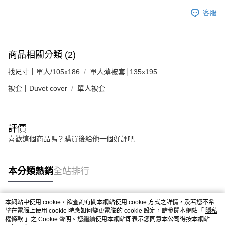
客服
商品相關分類 (2)
找尺寸┃單人/105x186
單人薄被套│135x195
被套┃Duvet cover
單人被套
評價
喜歡這個商品嗎？購買後給他一個好評吧
本分類熱銷
全站排行
本網站中使用 cookie，欲查詢有關本網站使用 cookie 方式之詳情，及若您不希
熱門標籤
望在電腦上使用 cookie 時應如何變更電腦的 cookie 設定，請參閱本網站「
隱私
權條款
」之 Cookie 聲明。您繼續使用本網站即表示您同意本公司得按本網站使