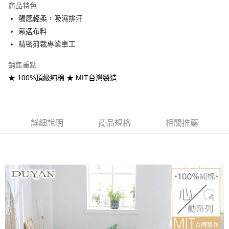
商品特色
合作金庫商業銀行
第一商業銀行
超商取貨付款
觸感輕柔，吸濕排汗
華南商業銀行
彰化商業銀行
嚴選布料
LINE Pay
上海商業儲蓄銀行
台北富邦商業銀行
國泰世華商業銀行
兆豐國際商業銀行
精密剪裁專業車工
Apple Pay
臺灣中小企業銀行
台中商業銀行
銷售重點
匯豐（台灣）商業銀行
華泰商業銀行
悠遊付
聯邦商業銀行
遠東國際商業銀行
★ 100%頂級純棉 ★ MIT台灣製造
元大商業銀行
永豐商業銀行
Google Pay
玉山商業銀行
星展（台灣）商業銀行
台新國際商業銀行
中國信託商業銀行
全盈+PAY
台灣樂天信用卡公司
詳細說明
商品規格
相關推薦
大哥付你分期
相關說明
【大哥付你分期使用說明】
AFTEE先享後付
1.本服務由台灣大哥大提供，台灣大哥大用戶可立即使用無須另外申請。
2.付款方式選擇「大哥付你分期」，訂單成立後會自動跳轉到大哥付的交易
相關說明
流程，驗證手機門號後，選擇欲分期的期數、繳款截止日，確認付款後即完
【關於「AFTEE先享後付」】
成交易。
Hami Point
AFTEE先享後付是「在收到商品之後才付款」的支付方式。 讓您購物簡單
3.實際核准額度、可分期數及費用金額請依後續交易確認頁面所載為準。
便利好安心！
相關說明
4.訂單成立30分鐘內，如未前往確認交易或遇審核未通過，訂單將自動取
１．簡單：不需註冊會員、不需綁卡、不需儲值。
「Hami Point」為中華電信所提供之點數服務，可於會員專區綁定中華電信
消。如遇「轉專審核」未通過狀況，表示未達大哥付你分期系統評分，恕無
２．便利：只要手機號碼，簡訊認證，即可結帳。
ATM付款
會員帳號後，即可在購物車使用 Hami Point 折抵消費金額 (1點等於1元)。
法說明評估內容。