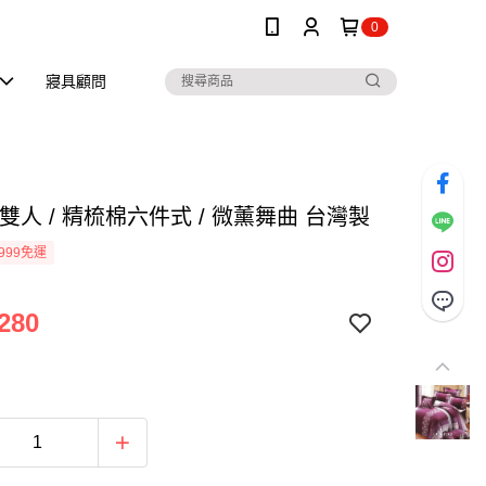
0
寢具顧問
雙人 / 精梳棉六件式 / 微薰舞曲 台灣製
999免運
280