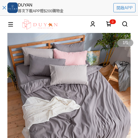
DUYAN
開啟APP
首次下載APP贈$200購物金
0
1
/
1