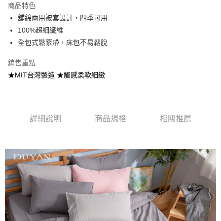
商品特色
合作金庫商業銀行
第一商業銀行
超商取貨付款
舖綿兩用被套設計，四季可用
華南商業銀行
彰化商業銀行
100%超細纖維
LINE Pay
上海商業儲蓄銀行
台北富邦商業銀行
國泰世華商業銀行
兆豐國際商業銀行
全包式鬆緊帶，床包不易鬆脫
Apple Pay
臺灣中小企業銀行
台中商業銀行
銷售重點
匯豐（台灣）商業銀行
華泰商業銀行
悠遊付
聯邦商業銀行
遠東國際商業銀行
★MIT台灣製造 ★觸感柔軟細緻
元大商業銀行
永豐商業銀行
Google Pay
玉山商業銀行
星展（台灣）商業銀行
台新國際商業銀行
中國信託商業銀行
全盈+PAY
台灣樂天信用卡公司
詳細說明
商品規格
相關推薦
大哥付你分期
相關說明
【大哥付你分期使用說明】
AFTEE先享後付
1.本服務由台灣大哥大提供，台灣大哥大用戶可立即使用無須另外申請。
2.付款方式選擇「大哥付你分期」，訂單成立後會自動跳轉到大哥付的交易
相關說明
流程，驗證手機門號後，選擇欲分期的期數、繳款截止日，確認付款後即完
【關於「AFTEE先享後付」】
成交易。
Hami Point
AFTEE先享後付是「在收到商品之後才付款」的支付方式。 讓您購物簡單
3.實際核准額度、可分期數及費用金額請依後續交易確認頁面所載為準。
便利好安心！
相關說明
4.訂單成立30分鐘內，如未前往確認交易或遇審核未通過，訂單將自動取
１．簡單：不需註冊會員、不需綁卡、不需儲值。
「Hami Point」為中華電信所提供之點數服務，可於會員專區綁定中華電信
消。如遇「轉專審核」未通過狀況，表示未達大哥付你分期系統評分，恕無
２．便利：只要手機號碼，簡訊認證，即可結帳。
ATM付款
會員帳號後，即可在購物車使用 Hami Point 折抵消費金額 (1點等於1元)。
法說明評估內容。