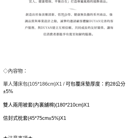
◇內容物：
單人薄床包(105*186cm)X1 /
可包覆床墊厚度：約28公分
±5%
雙人兩用被套(內裏舖棉)(180*210cm)X1
信封式枕套(45*75cm±5%)X1