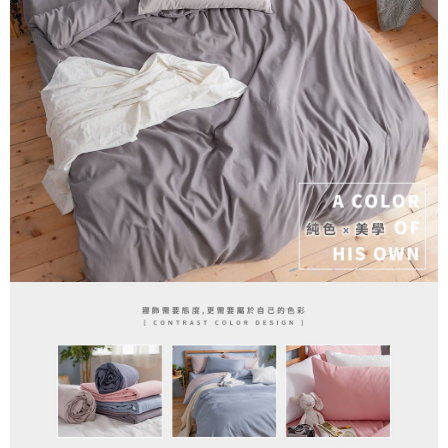
３．安心：先確認商品／服務後，再付款。
【繳款方式說明】
1.分期款項不併入電信帳單，「大哥付你分期」於每月結算日後寄送繳費提
運送方式
【「AFTEE先享後付」結帳流程】
醒簡訊。
１．於結帳方式選擇「AFTEE先享後付」後，將跳轉至「AFTEE先享後付」
2.透過簡訊連結打開帳單後，可選擇「超商條碼／台灣大直營門市／銀行轉
全家取貨付款
結帳頁面，進行簡訊認證並確認金額後，即可完成結帳。
帳／街口支付／iPASS MONEY」等通路繳費。
２．訂單成立數日內，您將收到繳費通知簡訊。
每筆NT$60，滿NT$699(含以上)免運費
３．收到繳費通知簡訊後14天內，點擊此簡訊中的連結，可透過四大超商／
【注意事項】
ATM／網路銀行／等多元方式進行付款，方視為交易完成。
付款後全家取貨
1.本服務係由「台灣大哥大股份有限公司」（以下簡稱本公司）所提供，讓
※ 請注意：結帳手續完成當下不需立刻繳費，但若您需要取消訂單，請聯絡
用戶於交易時，得透過本服務購買商品或服務，並由商店將買賣／分期付款
每筆NT$60，滿NT$699(含以上)免運費
購買商品的店家。未經商家同意取消之訂單仍視為有效，需透過AFTEE先享
買賣價金債權讓與本公司後，依約使用本公司帳單繳交帳款。
後付繳納相關費用。
2.基於同意付款使用「大哥付你分期」之契約關係目的，商店將以您的個人
7-11取貨付款
※ 交易是否成功請以「AFTEE先享後付 」之結帳頁面顯示為準，若有關於
資料（包含姓名、電話或地址）提供予台灣大哥大進項蒐集、處理及利用，
是否繳費成功／繳費後需取消欲退款等相關疑問，請聯繫「AFTEE先享後付
每筆NT$60，滿NT$999(含以上)免運費
由本公司與您本人進行分期帳單所需資料之確認、核對及更正。
客戶支援中心」
https://netprotections.freshdesk.com/support/home
3.完整用戶服務條款，請詳閱以下連結：
https://oppay.tw/userRule
付款後7-11取貨
【注意事項】
每筆NT$60，滿NT$999(含以上)免運費
１．透過由恩沛科技股份有限公司提供之「AFTEE先享後付」服務完成之交
易，需依本服務之必要範圍內提供個人資料，並將交易相關給付款項請求債
新竹貨運
權轉讓予恩沛科技股份有限公司。
２．關於個人資料處理事宜，請瀏覽以下網址：
每筆NT$80，滿NT$999(含以上)免運費
https://aftee.tw/terms/#terms3
３．未成年的使用者請事先徵得法定代理人或監護人之同意方可使用
「AFTEE先享後付」，若未經同意申辦者引起之損失，本公司不負相關責
任。
４．使用「AFTEE先享後付」時，將依據個別帳號之用戶狀況，依本公司即