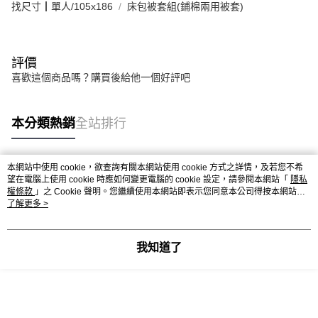
找尺寸┃單人/105x186
床包被套組(鋪棉兩用被套)
評價
喜歡這個商品嗎？購買後給他一個好評吧
本分類熱銷
全站排行
本網站中使用 cookie，欲查詢有關本網站使用 cookie 方式之詳情，及若您不希
熱門標籤
望在電腦上使用 cookie 時應如何變更電腦的 cookie 設定，請參閱本網站「
隱私
權條款
」之 Cookie 聲明。您繼續使用本網站即表示您同意本公司得按本網站使
用條款之 Cookie 聲明使用 cookie。
了解更多 >
我知道了