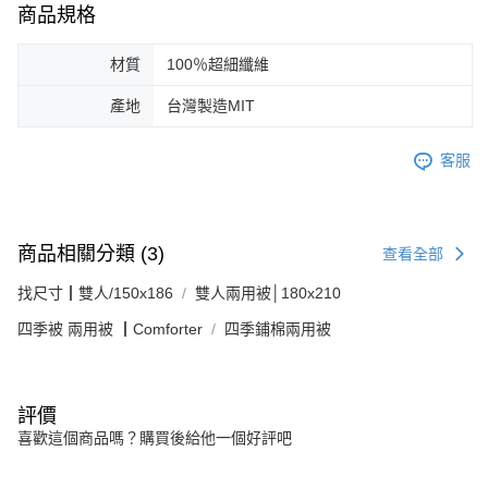
商品規格
材質
100％超細纖維
產地
台灣製造MIT
客服
商品相關分類 (3)
查看全部
找尺寸┃雙人/150x186
雙人兩用被│180x210
四季被 兩用被 ┃Comforter
四季鋪棉兩用被
評價
喜歡這個商品嗎？購買後給他一個好評吧