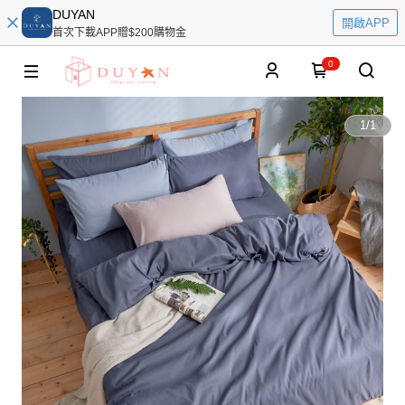
DUYAN
開啟APP
首次下載APP贈$200購物金
0
1
/
1