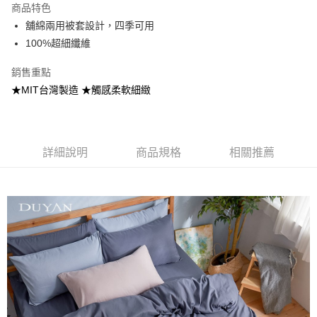
商品特色
合作金庫商業銀行
第一商業銀行
超商取貨付款
舖綿兩用被套設計，四季可用
華南商業銀行
彰化商業銀行
100%超細纖維
LINE Pay
上海商業儲蓄銀行
台北富邦商業銀行
國泰世華商業銀行
兆豐國際商業銀行
Apple Pay
銷售重點
臺灣中小企業銀行
台中商業銀行
★MIT台灣製造 ★觸感柔軟細緻
匯豐（台灣）商業銀行
華泰商業銀行
悠遊付
聯邦商業銀行
遠東國際商業銀行
元大商業銀行
永豐商業銀行
Google Pay
玉山商業銀行
星展（台灣）商業銀行
台新國際商業銀行
中國信託商業銀行
全盈+PAY
詳細說明
商品規格
相關推薦
台灣樂天信用卡公司
大哥付你分期
相關說明
【大哥付你分期使用說明】
AFTEE先享後付
1.本服務由台灣大哥大提供，台灣大哥大用戶可立即使用無須另外申請。
2.付款方式選擇「大哥付你分期」，訂單成立後會自動跳轉到大哥付的交易
相關說明
流程，驗證手機門號後，選擇欲分期的期數、繳款截止日，確認付款後即完
【關於「AFTEE先享後付」】
成交易。
Hami Point
AFTEE先享後付是「在收到商品之後才付款」的支付方式。 讓您購物簡單
3.實際核准額度、可分期數及費用金額請依後續交易確認頁面所載為準。
便利好安心！
相關說明
4.訂單成立30分鐘內，如未前往確認交易或遇審核未通過，訂單將自動取
１．簡單：不需註冊會員、不需綁卡、不需儲值。
「Hami Point」為中華電信所提供之點數服務，可於會員專區綁定中華電信
消。如遇「轉專審核」未通過狀況，表示未達大哥付你分期系統評分，恕無
２．便利：只要手機號碼，簡訊認證，即可結帳。
ATM付款
會員帳號後，即可在購物車使用 Hami Point 折抵消費金額 (1點等於1元)。
法說明評估內容。