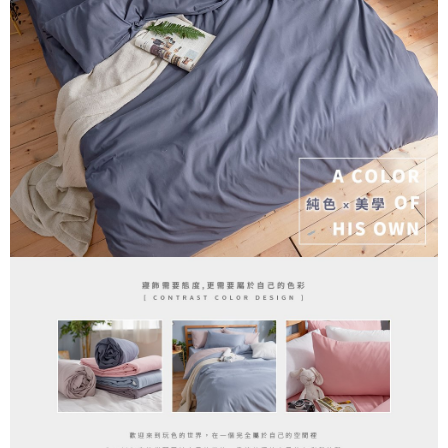
３．安心：先確認商品／服務後，再付款。
【繳款方式說明】
1.分期款項不併入電信帳單，「大哥付你分期」於每月結算日後寄送繳費提
運送方式
【「AFTEE先享後付」結帳流程】
醒簡訊。
１．於結帳方式選擇「AFTEE先享後付」後，將跳轉至「AFTEE先享後付」
2.透過簡訊連結打開帳單後，可選擇「超商條碼／台灣大直營門市／銀行轉
全家取貨付款
結帳頁面，進行簡訊認證並確認金額後，即可完成結帳。
帳／街口支付／iPASS MONEY」等通路繳費。
２．訂單成立數日內，您將收到繳費通知簡訊。
每筆NT$60，滿NT$699(含以上)免運費
３．收到繳費通知簡訊後14天內，點擊此簡訊中的連結，可透過四大超商／
【注意事項】
ATM／網路銀行／等多元方式進行付款，方視為交易完成。
付款後全家取貨
1.本服務係由「台灣大哥大股份有限公司」（以下簡稱本公司）所提供，讓
※ 請注意：結帳手續完成當下不需立刻繳費，但若您需要取消訂單，請聯絡
用戶於交易時，得透過本服務購買商品或服務，並由商店將買賣／分期付款
每筆NT$60，滿NT$699(含以上)免運費
購買商品的店家。未經商家同意取消之訂單仍視為有效，需透過AFTEE先享
買賣價金債權讓與本公司後，依約使用本公司帳單繳交帳款。
後付繳納相關費用。
2.基於同意付款使用「大哥付你分期」之契約關係目的，商店將以您的個人
7-11取貨付款
※ 交易是否成功請以「AFTEE先享後付 」之結帳頁面顯示為準，若有關於
資料（包含姓名、電話或地址）提供予台灣大哥大進項蒐集、處理及利用，
是否繳費成功／繳費後需取消欲退款等相關疑問，請聯繫「AFTEE先享後付
每筆NT$60，滿NT$999(含以上)免運費
由本公司與您本人進行分期帳單所需資料之確認、核對及更正。
客戶支援中心」
https://netprotections.freshdesk.com/support/home
3.完整用戶服務條款，請詳閱以下連結：
https://oppay.tw/userRule
付款後7-11取貨
【注意事項】
每筆NT$60，滿NT$999(含以上)免運費
１．透過由恩沛科技股份有限公司提供之「AFTEE先享後付」服務完成之交
易，需依本服務之必要範圍內提供個人資料，並將交易相關給付款項請求債
新竹貨運
權轉讓予恩沛科技股份有限公司。
２．關於個人資料處理事宜，請瀏覽以下網址：
每筆NT$80，滿NT$999(含以上)免運費
https://aftee.tw/terms/#terms3
３．未成年的使用者請事先徵得法定代理人或監護人之同意方可使用
「AFTEE先享後付」，若未經同意申辦者引起之損失，本公司不負相關責
任。
４．使用「AFTEE先享後付」時，將依據個別帳號之用戶狀況，依本公司即