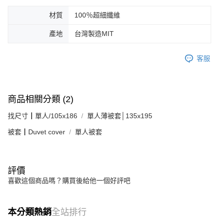
材質
100％超細纖維
產地
台灣製造MIT
客服
商品相關分類 (2)
找尺寸┃單人/105x186
單人薄被套│135x195
被套┃Duvet cover
單人被套
評價
喜歡這個商品嗎？購買後給他一個好評吧
本分類熱銷
全站排行