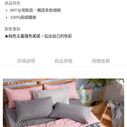
商品特色
合作金庫商業銀行
第一商業銀行
超商取貨付款
MIT台灣製造，觸感柔軟細緻
華南商業銀行
彰化商業銀行
100%超細纖維
LINE Pay
上海商業儲蓄銀行
台北富邦商業銀行
國泰世華商業銀行
兆豐國際商業銀行
Apple Pay
銷售重點
臺灣中小企業銀行
台中商業銀行
★純色主義撞色美感，玩出自己的色彩
匯豐（台灣）商業銀行
華泰商業銀行
悠遊付
聯邦商業銀行
遠東國際商業銀行
元大商業銀行
永豐商業銀行
Google Pay
玉山商業銀行
星展（台灣）商業銀行
台新國際商業銀行
中國信託商業銀行
全盈+PAY
詳細說明
商品規格
相關推薦
台灣樂天信用卡公司
大哥付你分期
相關說明
【大哥付你分期使用說明】
AFTEE先享後付
1.本服務由台灣大哥大提供，台灣大哥大用戶可立即使用無須另外申請。
2.付款方式選擇「大哥付你分期」，訂單成立後會自動跳轉到大哥付的交易
相關說明
流程，驗證手機門號後，選擇欲分期的期數、繳款截止日，確認付款後即完
【關於「AFTEE先享後付」】
成交易。
Hami Point
AFTEE先享後付是「在收到商品之後才付款」的支付方式。 讓您購物簡單
3.實際核准額度、可分期數及費用金額請依後續交易確認頁面所載為準。
便利好安心！
相關說明
4.訂單成立30分鐘內，如未前往確認交易或遇審核未通過，訂單將自動取
１．簡單：不需註冊會員、不需綁卡、不需儲值。
「Hami Point」為中華電信所提供之點數服務，可於會員專區綁定中華電信
消。如遇「轉專審核」未通過狀況，表示未達大哥付你分期系統評分，恕無
２．便利：只要手機號碼，簡訊認證，即可結帳。
ATM付款
會員帳號後，即可在購物車使用 Hami Point 折抵消費金額 (1點等於1元)。
法說明評估內容。