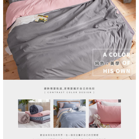
３．安心：先確認商品／服務後，再付款。
【繳款方式說明】
1.分期款項不併入電信帳單，「大哥付你分期」於每月結算日後寄送繳費提
運送方式
【「AFTEE先享後付」結帳流程】
醒簡訊。
１．於結帳方式選擇「AFTEE先享後付」後，將跳轉至「AFTEE先享後付」
2.透過簡訊連結打開帳單後，可選擇「超商條碼／台灣大直營門市／銀行轉
全家取貨付款
結帳頁面，進行簡訊認證並確認金額後，即可完成結帳。
帳／街口支付／iPASS MONEY」等通路繳費。
２．訂單成立數日內，您將收到繳費通知簡訊。
每筆NT$60，滿NT$699(含以上)免運費
３．收到繳費通知簡訊後14天內，點擊此簡訊中的連結，可透過四大超商／
【注意事項】
ATM／網路銀行／等多元方式進行付款，方視為交易完成。
付款後全家取貨
1.本服務係由「台灣大哥大股份有限公司」（以下簡稱本公司）所提供，讓
※ 請注意：結帳手續完成當下不需立刻繳費，但若您需要取消訂單，請聯絡
用戶於交易時，得透過本服務購買商品或服務，並由商店將買賣／分期付款
每筆NT$60，滿NT$699(含以上)免運費
購買商品的店家。未經商家同意取消之訂單仍視為有效，需透過AFTEE先享
買賣價金債權讓與本公司後，依約使用本公司帳單繳交帳款。
後付繳納相關費用。
2.基於同意付款使用「大哥付你分期」之契約關係目的，商店將以您的個人
7-11取貨付款
※ 交易是否成功請以「AFTEE先享後付 」之結帳頁面顯示為準，若有關於
資料（包含姓名、電話或地址）提供予台灣大哥大進項蒐集、處理及利用，
是否繳費成功／繳費後需取消欲退款等相關疑問，請聯繫「AFTEE先享後付
每筆NT$60，滿NT$999(含以上)免運費
由本公司與您本人進行分期帳單所需資料之確認、核對及更正。
客戶支援中心」
https://netprotections.freshdesk.com/support/home
3.完整用戶服務條款，請詳閱以下連結：
https://oppay.tw/userRule
付款後7-11取貨
【注意事項】
每筆NT$60，滿NT$999(含以上)免運費
１．透過由恩沛科技股份有限公司提供之「AFTEE先享後付」服務完成之交
易，需依本服務之必要範圍內提供個人資料，並將交易相關給付款項請求債
新竹貨運
權轉讓予恩沛科技股份有限公司。
２．關於個人資料處理事宜，請瀏覽以下網址：
每筆NT$80，滿NT$999(含以上)免運費
https://aftee.tw/terms/#terms3
３．未成年的使用者請事先徵得法定代理人或監護人之同意方可使用
「AFTEE先享後付」，若未經同意申辦者引起之損失，本公司不負相關責
任。
４．使用「AFTEE先享後付」時，將依據個別帳號之用戶狀況，依本公司即