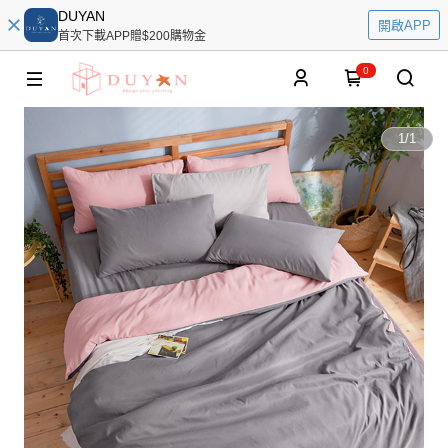
DUYAN
開啟APP
首次下載APP贈$200購物金
0
1
/
1