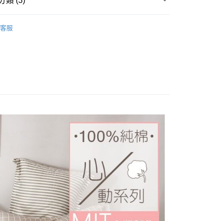
類 (3)
y
業銀行
星展（台灣）商業銀行
純棉床包被套
雙人/150x186
際商業銀行
中國信託商業銀行
客服
天信用卡公司
/150x186
床包枕套組
分期
組
純棉 Cotton
你分期使用說明】
享後付
由台灣大哥大提供，台灣大哥大用戶可立即使用無須另外申請。
式選擇「大哥付你分期」，訂單成立後會自動跳轉到大哥付的交易
證手機門號後，選擇欲分期的期數、繳款截止日，確認付款後即
FTEE先享後付」】
t
。
先享後付是「在收到商品之後才付款」的支付方式。 讓您購物簡單
准額度、可分期數及費用金額請依後續交易確認頁面所載為準。
心！
立30分鐘內，如未前往確認交易或遇審核未通過，訂單將自動取
：不需註冊會員、不需綁卡、不需儲值。
 Point」為中華電信所提供之點數服務，可於會員專區綁定中華電
「轉專審核」未通過狀況，表示未達大哥付你分期系統評分，恕
：只要手機號碼，簡訊認證，即可結帳。
，即可在購物車使用 Hami Point 折抵消費金額 (1點等於1
評估內容。
：先確認商品／服務後，再付款。
式說明】
項不併入電信帳單，「大哥付你分期」於每月結算日後寄送繳費提
EE先享後付」結帳流程】
方式選擇「AFTEE先享後付」後，將跳轉至「AFTEE先享後
訊連結打開帳單後，可選擇「超商條碼／台灣大直營門市／銀行轉
頁面，進行簡訊認證並確認金額後，即可完成結帳。
付款
付／iPASS MONEY」等通路繳費。
成立數日內，您將收到繳費通知簡訊。
費通知簡訊後14天內，點擊此簡訊中的連結，可透過四大超商
0，滿NT$999(含以上)免運費
項】
網路銀行／等多元方式進行付款，方視為交易完成。
係由「台灣大哥大股份有限公司」（以下簡稱本公司）所提供，讓
：結帳手續完成當下不需立刻繳費，但若您需要取消訂單，請聯
家取貨
易時，得透過本服務購買商品或服務，並由商店將買賣／分期付
的店家。未經商家同意取消之訂單仍視為有效，需透過AFTEE
0，滿NT$999(含以上)免運費
金債權讓與本公司後，依約使用本公司帳單繳交帳款。