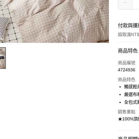
付款與運
超取滿NT$
付款方式
商品特色
信用卡一
商品編號
4724936
信用卡分
商品特色
3 期 
觸感輕
合作金
嚴選布
超商取貨
華南商
全包式
LINE Pay
上海商
銷售重點
國泰世
Apple Pay
★100%
臺灣中
匯豐（
悠遊付
聯邦商
元大商