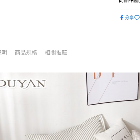
商品相關分
Google Pa
玉山商
找材質┃
台新國
全盈+PAY
分享
台灣樂
找尺寸┃雙人
大哥付你
相關說明
床包枕套
【大哥付
AFTEE先
1.本服務
2.付款方
相關說明
說明
商品規格
相關推薦
流程，驗
【關於「A
Hami Poin
完成交易
AFTEE
3.實際核
便利好安
相關說明
4.訂單成
１．簡單
「Hami
消。如遇
ATM付款
２．便利
信會員帳號後
無法說明
３．安心
元)。
【繳款方
1.分期款
【「AFT
運送方式
醒簡訊。
１．於結帳
2.透過簡
付」結帳
全家取貨
帳／街口支
２．訂單
３．收到繳
每筆NT$6
【注意事
／ATM／
1.本服務
※ 請注意
付款後全
用戶於交
絡購買商品
每筆NT$6
款買賣價