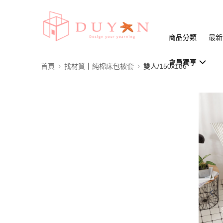
商品分類
最新
會員獨享
首頁
找材質┃純棉床包被套
雙人/150x186