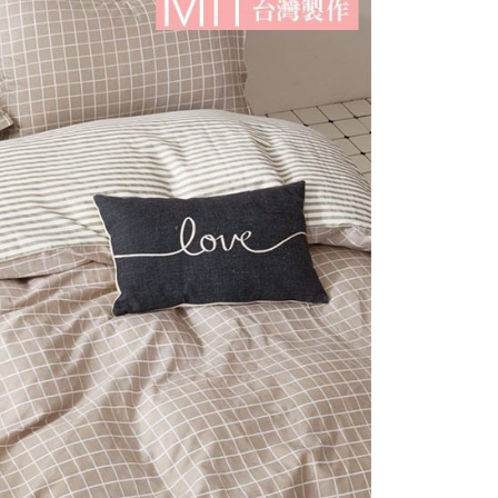
繳納相關費用。
意付款使用「大哥付你分期」之契約關係目的，商店將以您的個人
否成功請以「AFTEE先享後付 」之結帳頁面顯示為準，若有關於
付款
含姓名、電話或地址）提供予台灣大哥大進項蒐集、處理及利
功／繳費後需取消欲退款等相關疑問，請聯繫「AFTEE先享後
公司與您本人進行分期帳單所需資料之確認、核對及更正。
援中心」
https://netprotections.freshdesk.com/support/home
0，滿NT$999(含以上)免運費
戶服務條款，請詳閱以下連結：
https://oppay.tw/userRule
項】
1取貨
恩沛科技股份有限公司提供之「AFTEE先享後付」服務完成之
0，滿NT$999(含以上)免運費
依本服務之必要範圍內提供個人資料，並將交易相關給付款項請
讓予恩沛科技股份有限公司。
個人資料處理事宜，請瀏覽以下網址：
ee.tw/terms/#terms3
0，滿NT$999(含以上)免運費
年的使用者請事先徵得法定代理人或監護人之同意方可使用
E先享後付」，若未經同意申辦者引起之損失，本公司不負相關責
AFTEE先享後付」時，將依據個別帳號之用戶狀況，依本公司
核予不同之上限額度；若仍有額度不足之情形，本公司將視審查
用戶進行身份認證。
一人註冊多個帳號或使用他人資訊註冊。若發現惡意使用之情
科技股份有限公司將有權停止該用戶之使用額度並採取法律行