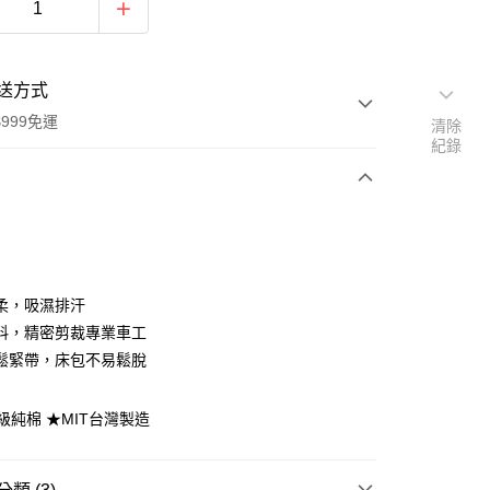
送方式
999免運
清除
紀錄
次付款
期付款
0 利率 每期
NT$299
21家銀行
柔，吸濕排汗
庫商業銀行
第一商業銀行
料，精密剪裁專業車工
付款
業銀行
彰化商業銀行
鬆緊帶，床包不易鬆脫
業儲蓄銀行
台北富邦商業銀行
華商業銀行
兆豐國際商業銀行
頂級純棉 ★MIT台灣製造
小企業銀行
台中商業銀行
台灣）商業銀行
華泰商業銀行
業銀行
遠東國際商業銀行
業銀行
永豐商業銀行