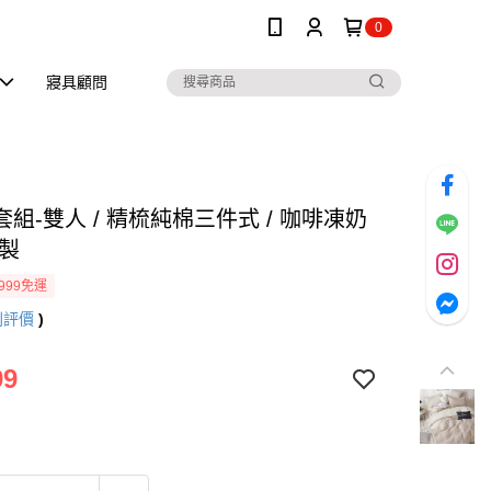
0
寢具顧問
組-雙人 / 精梳純棉三件式 / 咖啡凍奶
灣製
999免運
則評價
)
99