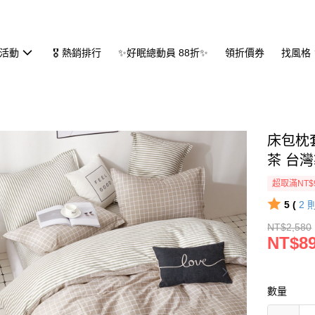
活動
🎖 熱銷排行
✨好眠總動員 88折✨
領折價券
找風格
床包枕套
茶 台
超取滿NT$
5 (
2
NT$2,580
NT$8
數量