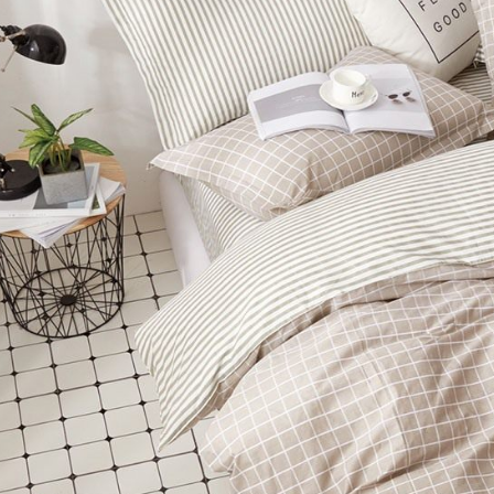
先享後付
2.基於同
※ 交易是
7-11取貨
資料（包
是否繳費成
用，由本
付客戶支
每筆NT$6
3.完整用
【注意事
付款後7-1
１．透過由
每筆NT$6
交易，需
求債權轉
新竹貨運
２．關於
https://aft
每筆NT$8
３．未成
「AFTE
任。
４．使用「
即時審查
結果請求
５．嚴禁
形，恩沛
動。