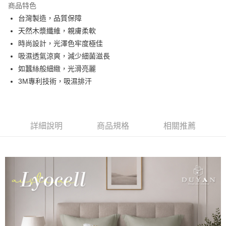
商品特色
合作金庫商業銀行
第一商業銀行
超商取貨付款
台灣製造，品質保障
華南商業銀行
彰化商業銀行
天然木漿纖維，親膚柔軟
LINE Pay
上海商業儲蓄銀行
台北富邦商業銀行
國泰世華商業銀行
兆豐國際商業銀行
時尚設計，光澤色牢度極佳
Apple Pay
臺灣中小企業銀行
台中商業銀行
吸濕透氣涼爽，減少細菌滋長
匯豐（台灣）商業銀行
華泰商業銀行
如蠶絲般細緻，光滑亮麗
悠遊付
聯邦商業銀行
遠東國際商業銀行
3M專利技術，吸濕排汗
元大商業銀行
永豐商業銀行
Google Pay
玉山商業銀行
星展（台灣）商業銀行
台新國際商業銀行
中國信託商業銀行
全盈+PAY
台灣樂天信用卡公司
大哥付你分期
詳細說明
商品規格
相關推薦
相關說明
【大哥付你分期使用說明】
AFTEE先享後付
1.本服務由台灣大哥大提供，台灣大哥大用戶可立即使用無須另外申請。
2.付款方式選擇「大哥付你分期」，訂單成立後會自動跳轉到大哥付的交易
相關說明
流程，驗證手機門號後，選擇欲分期的期數、繳款截止日，確認付款後即完
【關於「AFTEE先享後付」】
成交易。
Hami Point
AFTEE先享後付是「在收到商品之後才付款」的支付方式。 讓您購物簡單
3.實際核准額度、可分期數及費用金額請依後續交易確認頁面所載為準。
便利好安心！
相關說明
4.訂單成立30分鐘內，如未前往確認交易或遇審核未通過，訂單將自動取
１．簡單：不需註冊會員、不需綁卡、不需儲值。
「Hami Point」為中華電信所提供之點數服務，可於會員專區綁定中華電信
消。如遇「轉專審核」未通過狀況，表示未達大哥付你分期系統評分，恕無
２．便利：只要手機號碼，簡訊認證，即可結帳。
ATM付款
會員帳號後，即可在購物車使用 Hami Point 折抵消費金額 (1點等於1元)。
法說明評估內容。