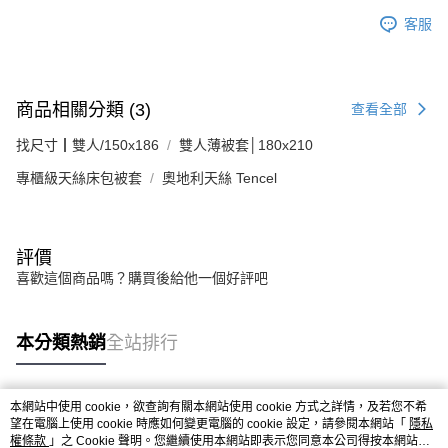
客服
商品相關分類 (3)
查看全部
找尺寸┃雙人/150x186
雙人薄被套│180x210
專櫃級天絲床包被套
奧地利天絲 Tencel
評價
喜歡這個商品嗎？購買後給他一個好評吧
本分類熱銷
全站排行
本網站中使用 cookie，欲查詢有關本網站使用 cookie 方式之詳情，及若您不希
熱門標籤
望在電腦上使用 cookie 時應如何變更電腦的 cookie 設定，請參閱本網站「
隱私
權條款
」之 Cookie 聲明。您繼續使用本網站即表示您同意本公司得按本網站使