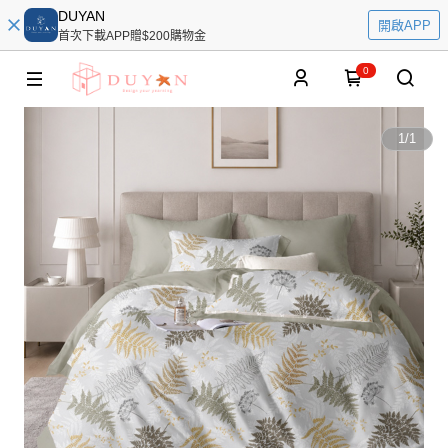
DUYAN
開啟APP
首次下載APP贈$200購物金
0
1
/
1