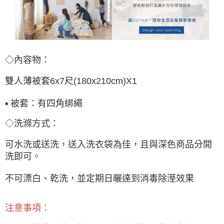
◇內容物：
雙人薄被套6x7尺(180x210cm)X1
▪ 被套：有四角綁繩
◇洗滌方式：
可水洗或送洗，送入洗衣袋為佳，且與深色商品分開
洗即可。
不可漂白、乾洗，並定期日曬達到消毒除溼效果
注意事項：