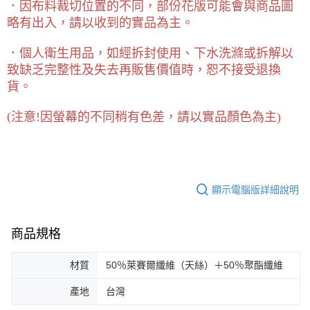
．因布料裁切位置的不同，部份花版可能會與商品圖
略有出入，請以收到的實品為主。
．個人衛生用品，如經拆封使用、下水洗滌或拆解以
致缺乏完整性及失去再販售價值時，恕不接受退換
貨。
(
注意!因螢幕的不同稍有色差，請以實品顏色為主)
顯示電腦版詳細說明
商品規格
材質
50％萊賽爾纖維（天絲）＋50％聚酯纖維
產地
台灣