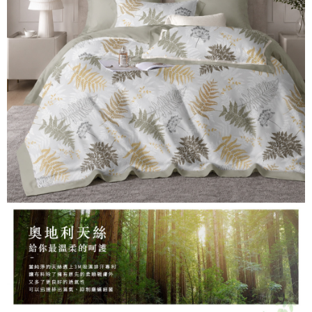
３．安心：先確認商品／服務後，再付款。
【繳款方式說明】
1.分期款項不併入電信帳單，「大哥付你分期」於每月結算日後寄送繳費提
運送方式
【「AFTEE先享後付」結帳流程】
醒簡訊。
１．於結帳方式選擇「AFTEE先享後付」後，將跳轉至「AFTEE先享後付」
2.透過簡訊連結打開帳單後，可選擇「超商條碼／台灣大直營門市／銀行轉
全家取貨付款
結帳頁面，進行簡訊認證並確認金額後，即可完成結帳。
帳／街口支付／iPASS MONEY」等通路繳費。
２．訂單成立數日內，您將收到繳費通知簡訊。
每筆NT$60，滿NT$999(含以上)免運費
３．收到繳費通知簡訊後14天內，點擊此簡訊中的連結，可透過四大超商／
【注意事項】
ATM／網路銀行／等多元方式進行付款，方視為交易完成。
付款後全家取貨
1.本服務係由「台灣大哥大股份有限公司」（以下簡稱本公司）所提供，讓
※ 請注意：結帳手續完成當下不需立刻繳費，但若您需要取消訂單，請聯絡
用戶於交易時，得透過本服務購買商品或服務，並由商店將買賣／分期付款
每筆NT$60，滿NT$999(含以上)免運費
購買商品的店家。未經商家同意取消之訂單仍視為有效，需透過AFTEE先享
買賣價金債權讓與本公司後，依約使用本公司帳單繳交帳款。
後付繳納相關費用。
2.基於同意付款使用「大哥付你分期」之契約關係目的，商店將以您的個人
7-11取貨付款
※ 交易是否成功請以「AFTEE先享後付 」之結帳頁面顯示為準，若有關於
資料（包含姓名、電話或地址）提供予台灣大哥大進項蒐集、處理及利用，
是否繳費成功／繳費後需取消欲退款等相關疑問，請聯繫「AFTEE先享後付
每筆NT$60，滿NT$999(含以上)免運費
由本公司與您本人進行分期帳單所需資料之確認、核對及更正。
客戶支援中心」
https://netprotections.freshdesk.com/support/home
3.完整用戶服務條款，請詳閱以下連結：
https://oppay.tw/userRule
付款後7-11取貨
【注意事項】
每筆NT$60，滿NT$999(含以上)免運費
１．透過由恩沛科技股份有限公司提供之「AFTEE先享後付」服務完成之交
易，需依本服務之必要範圍內提供個人資料，並將交易相關給付款項請求債
新竹貨運
權轉讓予恩沛科技股份有限公司。
２．關於個人資料處理事宜，請瀏覽以下網址：
每筆NT$80，滿NT$999(含以上)免運費
https://aftee.tw/terms/#terms3
３．未成年的使用者請事先徵得法定代理人或監護人之同意方可使用
「AFTEE先享後付」，若未經同意申辦者引起之損失，本公司不負相關責
任。
４．使用「AFTEE先享後付」時，將依據個別帳號之用戶狀況，依本公司即