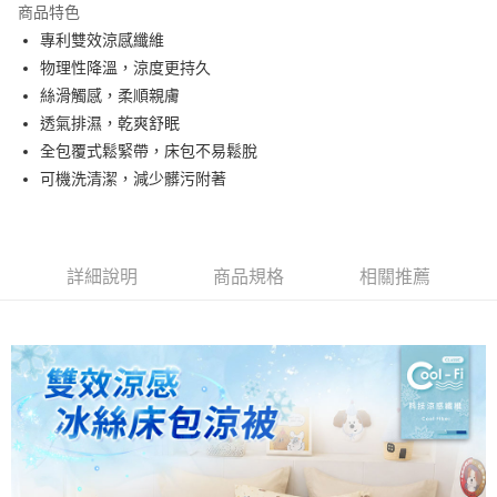
商品特色
合作金庫商業銀行
第一商業銀行
超商取貨付款
專利雙效涼感纖維
華南商業銀行
彰化商業銀行
物理性降溫，涼度更持久
LINE Pay
上海商業儲蓄銀行
台北富邦商業銀行
國泰世華商業銀行
兆豐國際商業銀行
絲滑觸感，柔順親膚
Apple Pay
臺灣中小企業銀行
台中商業銀行
透氣排濕，乾爽舒眠
匯豐（台灣）商業銀行
華泰商業銀行
全包覆式鬆緊帶，床包不易鬆脫
悠遊付
聯邦商業銀行
遠東國際商業銀行
可機洗清潔，減少髒污附著
元大商業銀行
永豐商業銀行
Google Pay
玉山商業銀行
星展（台灣）商業銀行
台新國際商業銀行
中國信託商業銀行
全盈+PAY
台灣樂天信用卡公司
大哥付你分期
詳細說明
商品規格
相關推薦
相關說明
【大哥付你分期使用說明】
AFTEE先享後付
1.本服務由台灣大哥大提供，台灣大哥大用戶可立即使用無須另外申請。
2.付款方式選擇「大哥付你分期」，訂單成立後會自動跳轉到大哥付的交易
相關說明
流程，驗證手機門號後，選擇欲分期的期數、繳款截止日，確認付款後即完
【關於「AFTEE先享後付」】
成交易。
Hami Point
AFTEE先享後付是「在收到商品之後才付款」的支付方式。 讓您購物簡單
3.實際核准額度、可分期數及費用金額請依後續交易確認頁面所載為準。
便利好安心！
相關說明
4.訂單成立30分鐘內，如未前往確認交易或遇審核未通過，訂單將自動取
１．簡單：不需註冊會員、不需綁卡、不需儲值。
「Hami Point」為中華電信所提供之點數服務，可於會員專區綁定中華電信
消。如遇「轉專審核」未通過狀況，表示未達大哥付你分期系統評分，恕無
２．便利：只要手機號碼，簡訊認證，即可結帳。
ATM付款
會員帳號後，即可在購物車使用 Hami Point 折抵消費金額 (1點等於1元)。
法說明評估內容。