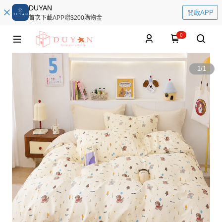
DUYAN
開啟APP
首次下載APP贈$200購物金
0
1
/
1