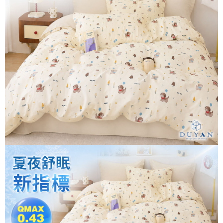
３．安心：先確認商品／服務後，再付款。
【繳款方式說明】
1.分期款項不併入電信帳單，「大哥付你分期」於每月結算日後寄送繳費提
運送方式
【「AFTEE先享後付」結帳流程】
醒簡訊。
１．於結帳方式選擇「AFTEE先享後付」後，將跳轉至「AFTEE先享後付」
2.透過簡訊連結打開帳單後，可選擇「超商條碼／台灣大直營門市／銀行轉
全家取貨付款
結帳頁面，進行簡訊認證並確認金額後，即可完成結帳。
帳／街口支付／iPASS MONEY」等通路繳費。
２．訂單成立數日內，您將收到繳費通知簡訊。
每筆NT$60，滿NT$699(含以上)免運費
３．收到繳費通知簡訊後14天內，點擊此簡訊中的連結，可透過四大超商／
【注意事項】
ATM／網路銀行／等多元方式進行付款，方視為交易完成。
付款後全家取貨
1.本服務係由「台灣大哥大股份有限公司」（以下簡稱本公司）所提供，讓
※ 請注意：結帳手續完成當下不需立刻繳費，但若您需要取消訂單，請聯絡
用戶於交易時，得透過本服務購買商品或服務，並由商店將買賣／分期付款
每筆NT$60，滿NT$699(含以上)免運費
購買商品的店家。未經商家同意取消之訂單仍視為有效，需透過AFTEE先享
買賣價金債權讓與本公司後，依約使用本公司帳單繳交帳款。
後付繳納相關費用。
2.基於同意付款使用「大哥付你分期」之契約關係目的，商店將以您的個人
7-11取貨付款
※ 交易是否成功請以「AFTEE先享後付 」之結帳頁面顯示為準，若有關於
資料（包含姓名、電話或地址）提供予台灣大哥大進項蒐集、處理及利用，
是否繳費成功／繳費後需取消欲退款等相關疑問，請聯繫「AFTEE先享後付
每筆NT$60，滿NT$999(含以上)免運費
由本公司與您本人進行分期帳單所需資料之確認、核對及更正。
客戶支援中心」
https://netprotections.freshdesk.com/support/home
3.完整用戶服務條款，請詳閱以下連結：
https://oppay.tw/userRule
付款後7-11取貨
【注意事項】
每筆NT$60，滿NT$999(含以上)免運費
１．透過由恩沛科技股份有限公司提供之「AFTEE先享後付」服務完成之交
易，需依本服務之必要範圍內提供個人資料，並將交易相關給付款項請求債
新竹貨運
權轉讓予恩沛科技股份有限公司。
２．關於個人資料處理事宜，請瀏覽以下網址：
每筆NT$80，滿NT$999(含以上)免運費
https://aftee.tw/terms/#terms3
３．未成年的使用者請事先徵得法定代理人或監護人之同意方可使用
「AFTEE先享後付」，若未經同意申辦者引起之損失，本公司不負相關責
任。
４．使用「AFTEE先享後付」時，將依據個別帳號之用戶狀況，依本公司即