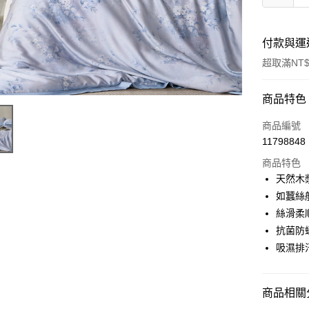
付款與運
超取滿NT$
付款方式
商品特色
信用卡一
商品編號
11798848
信用卡分
商品特色
3 期 
天然木
合作金
如蠶絲
超商取貨
華南商
絲滑柔
LINE Pay
上海商
抗菌防
國泰世
吸濕排
Apple Pay
臺灣中
匯豐（
悠遊付
聯邦商
商品相關分
元大商
Google Pa