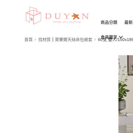
商品分類
最新
會員獨享
首頁
找材質┃萊賽爾天絲床包被套
60支 雙人/150x18