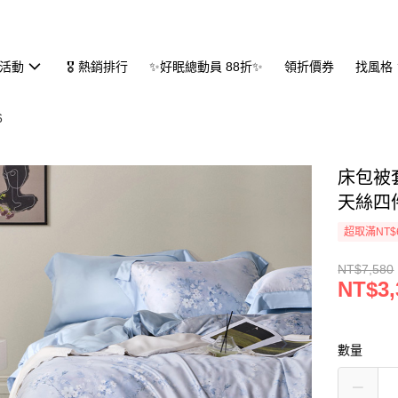
活動
🎖 熱銷排行
✨好眠總動員 88折✨
領折價券
找風格
6
床包被套
天絲四件
超取滿NT$
NT$7,580
NT$3,
數量