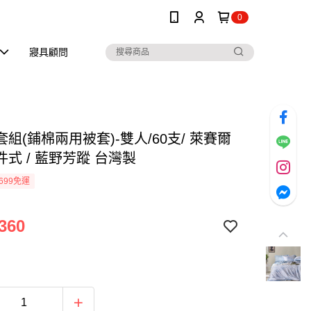
0
寢具顧問
組(鋪棉兩用被套)-雙人/60支/ 萊賽爾
式 / 藍野芳蹤 台灣製
699免運
360