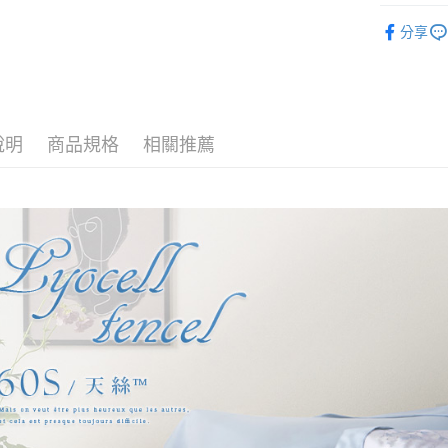
玉山商
找材質┃
台新國
全盈+PAY
分享
台灣樂
找尺寸┃雙人
大哥付你
床包被套組
相關說明
【大哥付
專櫃級天
AFTEE先
1.本服務
2.付款方
相關說明
說明
商品規格
相關推薦
流程，驗
【關於「A
Hami Poin
完成交易
AFTEE
3.實際核
便利好安
相關說明
4.訂單成
１．簡單
「Hami
消。如遇
ATM付款
２．便利
信會員帳號後
無法說明
３．安心
元)。
【繳款方
1.分期款
【「AFT
運送方式
醒簡訊。
１．於結帳
2.透過簡
付」結帳
全家取貨
帳／街口支
２．訂單
３．收到繳
每筆NT$6
【注意事
／ATM／
1.本服務
※ 請注意
付款後全
用戶於交
絡購買商品
每筆NT$6
款買賣價
先享後付
2.基於同