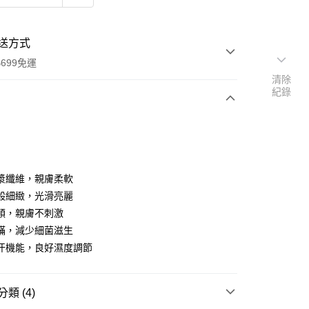
送方式
699免運
清除
紀錄
次付款
期付款
0 利率 每期
NT$1,120
21家銀行
漿纖維，親膚柔軟
庫商業銀行
第一商業銀行
般細緻，光滑亮麗
付款
業銀行
彰化商業銀行
順，親膚不刺激
業儲蓄銀行
台北富邦商業銀行
蟎，減少細菌滋生
華商業銀行
兆豐國際商業銀行
汗機能，良好濕度調節
小企業銀行
台中商業銀行
台灣）商業銀行
華泰商業銀行
業銀行
遠東國際商業銀行
類 (4)
業銀行
永豐商業銀行
y