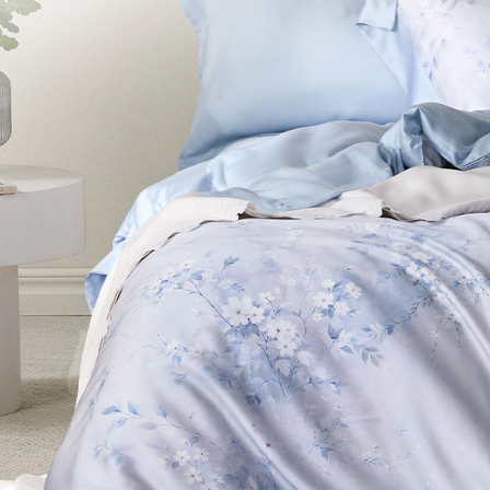
※ 交易是
7-11取貨
資料（包
是否繳費成
用，由本
付客戶支
每筆NT$6
3.完整用
【注意事
付款後7-1
１．透過由
每筆NT$6
交易，需
求債權轉
新竹貨運
２．關於
https://aft
每筆NT$8
３．未成
「AFTE
任。
４．使用「
即時審查
結果請求
５．嚴禁
形，恩沛
動。