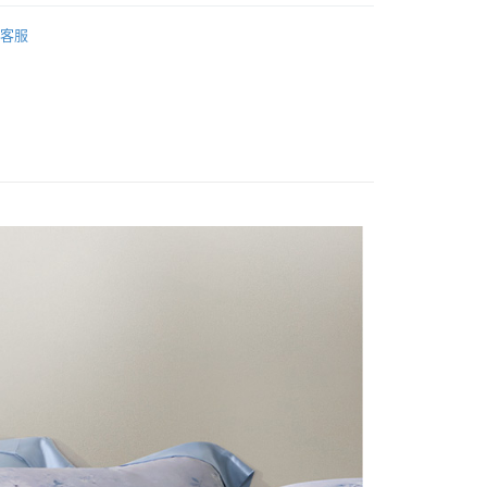
業銀行
星展（台灣）商業銀行
萊賽爾天絲床包被套
60支 雙人/150x186
際商業銀行
中國信託商業銀行
客服
天信用卡公司
/150x186
床包被套組(鋪棉兩用被套)
分期
(鋪棉兩用被套)
萊賽爾天絲 Lyocell Tencel
你分期使用說明】
絲床包被套
萊賽爾天絲 Lyocell Tencel
享後付
由台灣大哥大提供，台灣大哥大用戶可立即使用無須另外申請。
式選擇「大哥付你分期」，訂單成立後會自動跳轉到大哥付的交易
證手機門號後，選擇欲分期的期數、繳款截止日，確認付款後即
FTEE先享後付」】
t
。
先享後付是「在收到商品之後才付款」的支付方式。 讓您購物簡單
准額度、可分期數及費用金額請依後續交易確認頁面所載為準。
心！
立30分鐘內，如未前往確認交易或遇審核未通過，訂單將自動取
：不需註冊會員、不需綁卡、不需儲值。
 Point」為中華電信所提供之點數服務，可於會員專區綁定中華電
「轉專審核」未通過狀況，表示未達大哥付你分期系統評分，恕
：只要手機號碼，簡訊認證，即可結帳。
，即可在購物車使用 Hami Point 折抵消費金額 (1點等於1
評估內容。
：先確認商品／服務後，再付款。
式說明】
項不併入電信帳單，「大哥付你分期」於每月結算日後寄送繳費提
EE先享後付」結帳流程】
方式選擇「AFTEE先享後付」後，將跳轉至「AFTEE先享後
訊連結打開帳單後，可選擇「超商條碼／台灣大直營門市／銀行轉
頁面，進行簡訊認證並確認金額後，即可完成結帳。
付款
付／iPASS MONEY」等通路繳費。
成立數日內，您將收到繳費通知簡訊。
費通知簡訊後14天內，點擊此簡訊中的連結，可透過四大超商
0，滿NT$699(含以上)免運費
項】
網路銀行／等多元方式進行付款，方視為交易完成。
係由「台灣大哥大股份有限公司」（以下簡稱本公司）所提供，讓
：結帳手續完成當下不需立刻繳費，但若您需要取消訂單，請聯
家取貨
易時，得透過本服務購買商品或服務，並由商店將買賣／分期付
的店家。未經商家同意取消之訂單仍視為有效，需透過AFTEE
0，滿NT$699(含以上)免運費
金債權讓與本公司後，依約使用本公司帳單繳交帳款。
繳納相關費用。
意付款使用「大哥付你分期」之契約關係目的，商店將以您的個人