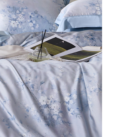
否成功請以「AFTEE先享後付 」之結帳頁面顯示為準，若有關於
付款
含姓名、電話或地址）提供予台灣大哥大進項蒐集、處理及利
功／繳費後需取消欲退款等相關疑問，請聯繫「AFTEE先享後
公司與您本人進行分期帳單所需資料之確認、核對及更正。
援中心」
https://netprotections.freshdesk.com/support/home
0，滿NT$999(含以上)免運費
戶服務條款，請詳閱以下連結：
https://oppay.tw/userRule
項】
1取貨
恩沛科技股份有限公司提供之「AFTEE先享後付」服務完成之
0，滿NT$999(含以上)免運費
依本服務之必要範圍內提供個人資料，並將交易相關給付款項請
讓予恩沛科技股份有限公司。
個人資料處理事宜，請瀏覽以下網址：
ee.tw/terms/#terms3
0，滿NT$999(含以上)免運費
年的使用者請事先徵得法定代理人或監護人之同意方可使用
E先享後付」，若未經同意申辦者引起之損失，本公司不負相關責
AFTEE先享後付」時，將依據個別帳號之用戶狀況，依本公司
核予不同之上限額度；若仍有額度不足之情形，本公司將視審查
用戶進行身份認證。
一人註冊多個帳號或使用他人資訊註冊。若發現惡意使用之情
科技股份有限公司將有權停止該用戶之使用額度並採取法律行