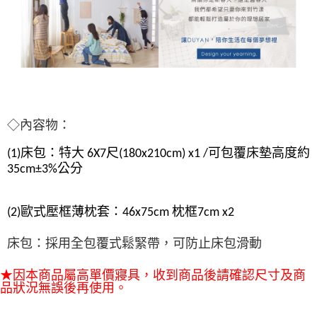
◇內容物：
(1)床包：特大 6X7尺(180x210cm) x1 /可包覆床墊高度約
35cm±3%公分
(2)歐式壓框薄枕套：46x75cm 枕框7cm x2 
床包：採用全包覆式鬆緊帶，可防止床包滑動
★因本商品屬高單價寢具，收到商品後請確認尺寸及商
品狀況無誤後再使用。