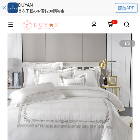
DUYAN
開啟APP
首次下載APP贈$200購物金
0
1
/
5