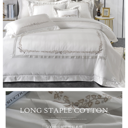
３．安心：先確認商品／服務後，再付款。
【繳款方式說明】
1.分期款項不併入電信帳單，「大哥付你分期」於每月結算日後寄送繳費提
運送方式
【「AFTEE先享後付」結帳流程】
醒簡訊。
１．於結帳方式選擇「AFTEE先享後付」後，將跳轉至「AFTEE先享後付」
2.透過簡訊連結打開帳單後，可選擇「超商條碼／台灣大直營門市／銀行轉
全家取貨付款
結帳頁面，進行簡訊認證並確認金額後，即可完成結帳。
帳／街口支付／iPASS MONEY」等通路繳費。
２．訂單成立數日內，您將收到繳費通知簡訊。
每筆NT$60，滿NT$699(含以上)免運費
３．收到繳費通知簡訊後14天內，點擊此簡訊中的連結，可透過四大超商／
【注意事項】
ATM／網路銀行／等多元方式進行付款，方視為交易完成。
付款後全家取貨
1.本服務係由「台灣大哥大股份有限公司」（以下簡稱本公司）所提供，讓
※ 請注意：結帳手續完成當下不需立刻繳費，但若您需要取消訂單，請聯絡
用戶於交易時，得透過本服務購買商品或服務，並由商店將買賣／分期付款
每筆NT$60，滿NT$699(含以上)免運費
購買商品的店家。未經商家同意取消之訂單仍視為有效，需透過AFTEE先享
買賣價金債權讓與本公司後，依約使用本公司帳單繳交帳款。
後付繳納相關費用。
2.基於同意付款使用「大哥付你分期」之契約關係目的，商店將以您的個人
7-11取貨付款
※ 交易是否成功請以「AFTEE先享後付 」之結帳頁面顯示為準，若有關於
資料（包含姓名、電話或地址）提供予台灣大哥大進項蒐集、處理及利用，
是否繳費成功／繳費後需取消欲退款等相關疑問，請聯繫「AFTEE先享後付
每筆NT$60，滿NT$999(含以上)免運費
由本公司與您本人進行分期帳單所需資料之確認、核對及更正。
客戶支援中心」
https://netprotections.freshdesk.com/support/home
3.完整用戶服務條款，請詳閱以下連結：
https://oppay.tw/userRule
付款後7-11取貨
【注意事項】
每筆NT$60，滿NT$999(含以上)免運費
１．透過由恩沛科技股份有限公司提供之「AFTEE先享後付」服務完成之交
易，需依本服務之必要範圍內提供個人資料，並將交易相關給付款項請求債
新竹貨運
權轉讓予恩沛科技股份有限公司。
２．關於個人資料處理事宜，請瀏覽以下網址：
每筆NT$80，滿NT$999(含以上)免運費
https://aftee.tw/terms/#terms3
３．未成年的使用者請事先徵得法定代理人或監護人之同意方可使用
「AFTEE先享後付」，若未經同意申辦者引起之損失，本公司不負相關責
任。
４．使用「AFTEE先享後付」時，將依據個別帳號之用戶狀況，依本公司即