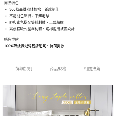
商品特色
合作金庫商業銀行
第一商業銀行
超商取貨付款
300織高織密精梳棉，質感絕佳
華南商業銀行
彰化商業銀行
不易褪色磨損，不起毛球
LINE Pay
上海商業儲蓄銀行
台北富邦商業銀行
國泰世華商業銀行
兆豐國際商業銀行
經典素色搭配雙針刺繡，工藝精緻
Apple Pay
臺灣中小企業銀行
台中商業銀行
高規格歐式壓框枕套、鋪棉兩用被套設計
匯豐（台灣）商業銀行
華泰商業銀行
悠遊付
聯邦商業銀行
遠東國際商業銀行
銷售重點
元大商業銀行
永豐商業銀行
Google Pay
100%頂級長絨綿親膚透氣、抗菌抑敏
玉山商業銀行
星展（台灣）商業銀行
台新國際商業銀行
中國信託商業銀行
全盈+PAY
台灣樂天信用卡公司
大哥付你分期
詳細說明
商品規格
相關推薦
相關說明
【大哥付你分期使用說明】
AFTEE先享後付
1.本服務由台灣大哥大提供，台灣大哥大用戶可立即使用無須另外申請。
2.付款方式選擇「大哥付你分期」，訂單成立後會自動跳轉到大哥付的交易
相關說明
流程，驗證手機門號後，選擇欲分期的期數、繳款截止日，確認付款後即完
【關於「AFTEE先享後付」】
成交易。
Hami Point
AFTEE先享後付是「在收到商品之後才付款」的支付方式。 讓您購物簡單
3.實際核准額度、可分期數及費用金額請依後續交易確認頁面所載為準。
便利好安心！
相關說明
4.訂單成立30分鐘內，如未前往確認交易或遇審核未通過，訂單將自動取
１．簡單：不需註冊會員、不需綁卡、不需儲值。
「Hami Point」為中華電信所提供之點數服務，可於會員專區綁定中華電信
消。如遇「轉專審核」未通過狀況，表示未達大哥付你分期系統評分，恕無
２．便利：只要手機號碼，簡訊認證，即可結帳。
ATM付款
會員帳號後，即可在購物車使用 Hami Point 折抵消費金額 (1點等於1元)。
法說明評估內容。