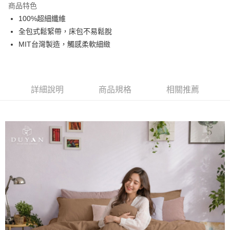
商品特色
合作金庫商業銀行
第一商業銀行
超商取貨付款
100%超細纖維
華南商業銀行
彰化商業銀行
全包式鬆緊帶，床包不易鬆脫
LINE Pay
上海商業儲蓄銀行
台北富邦商業銀行
國泰世華商業銀行
兆豐國際商業銀行
MIT台灣製造，觸感柔軟細緻
Apple Pay
臺灣中小企業銀行
台中商業銀行
匯豐（台灣）商業銀行
華泰商業銀行
悠遊付
聯邦商業銀行
遠東國際商業銀行
元大商業銀行
永豐商業銀行
詳細說明
商品規格
相關推薦
Google Pay
玉山商業銀行
星展（台灣）商業銀行
台新國際商業銀行
中國信託商業銀行
全盈+PAY
台灣樂天信用卡公司
大哥付你分期
相關說明
【大哥付你分期使用說明】
AFTEE先享後付
1.本服務由台灣大哥大提供，台灣大哥大用戶可立即使用無須另外申請。
2.付款方式選擇「大哥付你分期」，訂單成立後會自動跳轉到大哥付的交易
相關說明
流程，驗證手機門號後，選擇欲分期的期數、繳款截止日，確認付款後即完
【關於「AFTEE先享後付」】
成交易。
Hami Point
AFTEE先享後付是「在收到商品之後才付款」的支付方式。 讓您購物簡單
3.實際核准額度、可分期數及費用金額請依後續交易確認頁面所載為準。
便利好安心！
相關說明
4.訂單成立30分鐘內，如未前往確認交易或遇審核未通過，訂單將自動取
１．簡單：不需註冊會員、不需綁卡、不需儲值。
「Hami Point」為中華電信所提供之點數服務，可於會員專區綁定中華電信
消。如遇「轉專審核」未通過狀況，表示未達大哥付你分期系統評分，恕無
２．便利：只要手機號碼，簡訊認證，即可結帳。
ATM付款
會員帳號後，即可在購物車使用 Hami Point 折抵消費金額 (1點等於1元)。
法說明評估內容。