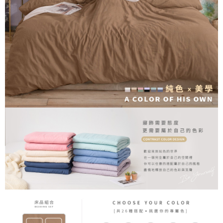
３．安心：先確認商品／服務後，再付款。
【繳款方式說明】
1.分期款項不併入電信帳單，「大哥付你分期」於每月結算日後寄送繳費提
運送方式
【「AFTEE先享後付」結帳流程】
醒簡訊。
１．於結帳方式選擇「AFTEE先享後付」後，將跳轉至「AFTEE先享後付」
2.透過簡訊連結打開帳單後，可選擇「超商條碼／台灣大直營門市／銀行轉
全家取貨付款
結帳頁面，進行簡訊認證並確認金額後，即可完成結帳。
帳／街口支付／iPASS MONEY」等通路繳費。
２．訂單成立數日內，您將收到繳費通知簡訊。
每筆NT$60，滿NT$699(含以上)免運費
３．收到繳費通知簡訊後14天內，點擊此簡訊中的連結，可透過四大超商／
【注意事項】
ATM／網路銀行／等多元方式進行付款，方視為交易完成。
付款後全家取貨
1.本服務係由「台灣大哥大股份有限公司」（以下簡稱本公司）所提供，讓
※ 請注意：結帳手續完成當下不需立刻繳費，但若您需要取消訂單，請聯絡
用戶於交易時，得透過本服務購買商品或服務，並由商店將買賣／分期付款
每筆NT$60，滿NT$699(含以上)免運費
購買商品的店家。未經商家同意取消之訂單仍視為有效，需透過AFTEE先享
買賣價金債權讓與本公司後，依約使用本公司帳單繳交帳款。
後付繳納相關費用。
2.基於同意付款使用「大哥付你分期」之契約關係目的，商店將以您的個人
7-11取貨付款
※ 交易是否成功請以「AFTEE先享後付 」之結帳頁面顯示為準，若有關於
資料（包含姓名、電話或地址）提供予台灣大哥大進項蒐集、處理及利用，
是否繳費成功／繳費後需取消欲退款等相關疑問，請聯繫「AFTEE先享後付
每筆NT$60，滿NT$999(含以上)免運費
由本公司與您本人進行分期帳單所需資料之確認、核對及更正。
客戶支援中心」
https://netprotections.freshdesk.com/support/home
3.完整用戶服務條款，請詳閱以下連結：
https://oppay.tw/userRule
付款後7-11取貨
【注意事項】
每筆NT$60，滿NT$999(含以上)免運費
１．透過由恩沛科技股份有限公司提供之「AFTEE先享後付」服務完成之交
易，需依本服務之必要範圍內提供個人資料，並將交易相關給付款項請求債
新竹貨運
權轉讓予恩沛科技股份有限公司。
２．關於個人資料處理事宜，請瀏覽以下網址：
每筆NT$80，滿NT$999(含以上)免運費
https://aftee.tw/terms/#terms3
３．未成年的使用者請事先徵得法定代理人或監護人之同意方可使用
「AFTEE先享後付」，若未經同意申辦者引起之損失，本公司不負相關責
任。
４．使用「AFTEE先享後付」時，將依據個別帳號之用戶狀況，依本公司即