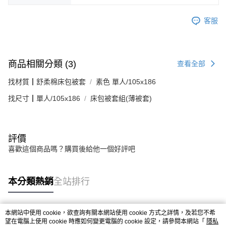
客服
商品相關分類 (3)
查看全部
找材質┃舒柔棉床包被套
素色 單人/105x186
找尺寸┃單人/105x186
床包被套組(薄被套)
評價
喜歡這個商品嗎？購買後給他一個好評吧
本分類熱銷
全站排行
本網站中使用 cookie，欲查詢有關本網站使用 cookie 方式之詳情，及若您不希
熱門標籤
望在電腦上使用 cookie 時應如何變更電腦的 cookie 設定，請參閱本網站「
隱私