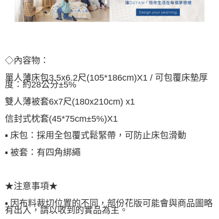
◇內容物：
單人薄床包3.5x6.2尺(105*186cm)X1 / 可包覆床墊厚
度：約28公分±5%
雙人薄被套6x7尺(180x210cm) x1
信封式枕套(45*75cm±5%)X1
▪ 床包：採用全包覆式鬆緊帶，可防止床包滑動
▪ 被套：有四角綁繩
★注意事項★
▪ 因布料裁切位置的不同，部份花版可能會與商品圖略
有出入，請以收到的實品為主。