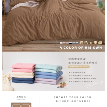
３．安心：先確認商品／服務後，再付款。
【繳款方式說明】
1.分期款項不併入電信帳單，「大哥付你分期」於每月結算日後寄送繳費提
運送方式
【「AFTEE先享後付」結帳流程】
醒簡訊。
１．於結帳方式選擇「AFTEE先享後付」後，將跳轉至「AFTEE先享後付」
2.透過簡訊連結打開帳單後，可選擇「超商條碼／台灣大直營門市／銀行轉
全家取貨付款
結帳頁面，進行簡訊認證並確認金額後，即可完成結帳。
帳／街口支付／iPASS MONEY」等通路繳費。
２．訂單成立數日內，您將收到繳費通知簡訊。
每筆NT$60，滿NT$699(含以上)免運費
３．收到繳費通知簡訊後14天內，點擊此簡訊中的連結，可透過四大超商／
【注意事項】
ATM／網路銀行／等多元方式進行付款，方視為交易完成。
付款後全家取貨
1.本服務係由「台灣大哥大股份有限公司」（以下簡稱本公司）所提供，讓
※ 請注意：結帳手續完成當下不需立刻繳費，但若您需要取消訂單，請聯絡
用戶於交易時，得透過本服務購買商品或服務，並由商店將買賣／分期付款
每筆NT$60，滿NT$699(含以上)免運費
購買商品的店家。未經商家同意取消之訂單仍視為有效，需透過AFTEE先享
買賣價金債權讓與本公司後，依約使用本公司帳單繳交帳款。
後付繳納相關費用。
2.基於同意付款使用「大哥付你分期」之契約關係目的，商店將以您的個人
7-11取貨付款
※ 交易是否成功請以「AFTEE先享後付 」之結帳頁面顯示為準，若有關於
資料（包含姓名、電話或地址）提供予台灣大哥大進項蒐集、處理及利用，
是否繳費成功／繳費後需取消欲退款等相關疑問，請聯繫「AFTEE先享後付
每筆NT$60，滿NT$999(含以上)免運費
由本公司與您本人進行分期帳單所需資料之確認、核對及更正。
客戶支援中心」
https://netprotections.freshdesk.com/support/home
3.完整用戶服務條款，請詳閱以下連結：
https://oppay.tw/userRule
付款後7-11取貨
【注意事項】
每筆NT$60，滿NT$999(含以上)免運費
１．透過由恩沛科技股份有限公司提供之「AFTEE先享後付」服務完成之交
易，需依本服務之必要範圍內提供個人資料，並將交易相關給付款項請求債
新竹貨運
權轉讓予恩沛科技股份有限公司。
２．關於個人資料處理事宜，請瀏覽以下網址：
每筆NT$80，滿NT$999(含以上)免運費
https://aftee.tw/terms/#terms3
３．未成年的使用者請事先徵得法定代理人或監護人之同意方可使用
「AFTEE先享後付」，若未經同意申辦者引起之損失，本公司不負相關責
任。
４．使用「AFTEE先享後付」時，將依據個別帳號之用戶狀況，依本公司即