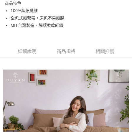
商品特色
合作金庫商業銀行
第一商業銀行
超商取貨付款
100%超細纖維
華南商業銀行
彰化商業銀行
全包式鬆緊帶，床包不易鬆脫
LINE Pay
上海商業儲蓄銀行
台北富邦商業銀行
國泰世華商業銀行
兆豐國際商業銀行
MIT台灣製造，觸感柔軟細緻
Apple Pay
臺灣中小企業銀行
台中商業銀行
匯豐（台灣）商業銀行
華泰商業銀行
悠遊付
聯邦商業銀行
遠東國際商業銀行
元大商業銀行
永豐商業銀行
詳細說明
商品規格
相關推薦
Google Pay
玉山商業銀行
星展（台灣）商業銀行
台新國際商業銀行
中國信託商業銀行
全盈+PAY
台灣樂天信用卡公司
大哥付你分期
相關說明
【大哥付你分期使用說明】
AFTEE先享後付
1.本服務由台灣大哥大提供，台灣大哥大用戶可立即使用無須另外申請。
2.付款方式選擇「大哥付你分期」，訂單成立後會自動跳轉到大哥付的交易
相關說明
流程，驗證手機門號後，選擇欲分期的期數、繳款截止日，確認付款後即完
【關於「AFTEE先享後付」】
成交易。
Hami Point
AFTEE先享後付是「在收到商品之後才付款」的支付方式。 讓您購物簡單
3.實際核准額度、可分期數及費用金額請依後續交易確認頁面所載為準。
便利好安心！
相關說明
4.訂單成立30分鐘內，如未前往確認交易或遇審核未通過，訂單將自動取
１．簡單：不需註冊會員、不需綁卡、不需儲值。
「Hami Point」為中華電信所提供之點數服務，可於會員專區綁定中華電信
消。如遇「轉專審核」未通過狀況，表示未達大哥付你分期系統評分，恕無
２．便利：只要手機號碼，簡訊認證，即可結帳。
ATM付款
會員帳號後，即可在購物車使用 Hami Point 折抵消費金額 (1點等於1元)。
法說明評估內容。