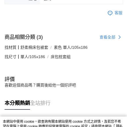
客服
商品相關分類 (3)
查看全部
找材質┃舒柔棉床包被套
素色 單人/105x186
找尺寸┃單人/105x186
床包枕套組
評價
喜歡這個商品嗎？購買後給他一個好評吧
本分類熱銷
全站排行
本網站中使用 cookie，欲查詢有關本網站使用 cookie 方式之詳情，及若您不希
熱門標籤
望在電腦上使用 cookie 時應如何變更電腦的 cookie 設定，請參閱本網站「
隱私