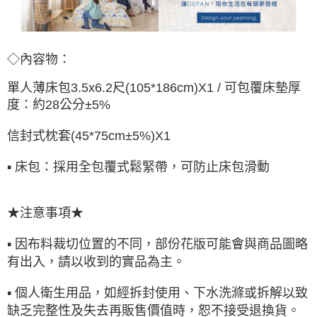
◇內容物：
單人薄床包3.5x6.2尺(105*186cm)X1 /
可包覆床墊厚
度：約28公分±5%
信封式枕套(45*75cm±5%)X1
▪ 床包：採用全包覆式鬆緊帶，可防止床包滑動
★注意事項★
▪ 因布料裁切位置的不同，部份花版可能會與商品圖略
有出入，請以收到的實品為主。
▪ 個人衛生用品，如經拆封使用、下水洗滌或拆解以致
缺乏完整性及失去再販售價值時，恕不接受退換貨。