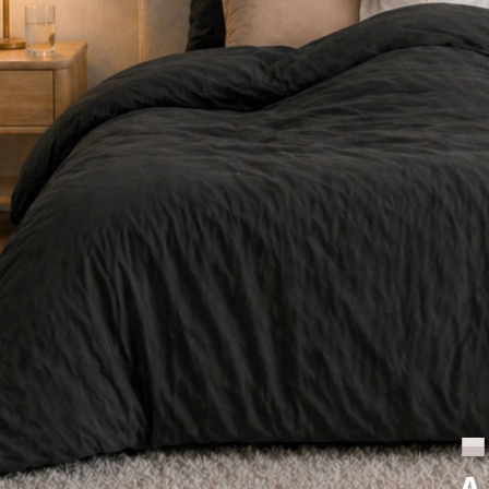
用，由本
付客戶支
每筆NT$6
3.完整用
【注意事
付款後7-1
１．透過由
每筆NT$6
交易，需
求債權轉
新竹貨運
２．關於
https://aft
每筆NT$8
３．未成
「AFTE
任。
４．使用「
即時審查
結果請求
５．嚴禁
形，恩沛
動。