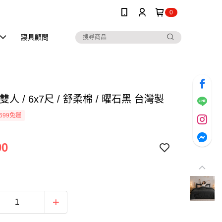
0
寢具顧問
雙人 / 6x7尺 / 舒柔棉 / 曜石黑 台灣製
699免運
00