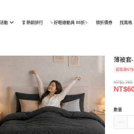
活動
🎖 熱銷排行
✨好眠總動員 88折✨
領折價券
找風格
薄被套-
超取滿NT$
NT$1,780
NT$6
數量