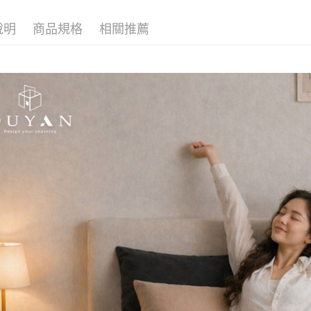
台灣樂
大哥付你
說明
商品規格
相關推薦
相關說明
【大哥付
AFTEE先
1.本服務
2.付款方
相關說明
流程，驗
【關於「A
Hami Poin
完成交易
AFTEE
3.實際核
便利好安
相關說明
4.訂單成
１．簡單
「Hami
消。如遇
ATM付款
２．便利
信會員帳號後
無法說明
３．安心
元)。
【繳款方
1.分期款
【「AFT
運送方式
醒簡訊。
１．於結帳
2.透過簡
付」結帳
全家取貨
帳／街口支
２．訂單
３．收到繳
每筆NT$6
【注意事
／ATM／
1.本服務
※ 請注意
付款後全
用戶於交
絡購買商品
每筆NT$6
款買賣價
先享後付
2.基於同
※ 交易是
7-11取貨
資料（包
是否繳費成