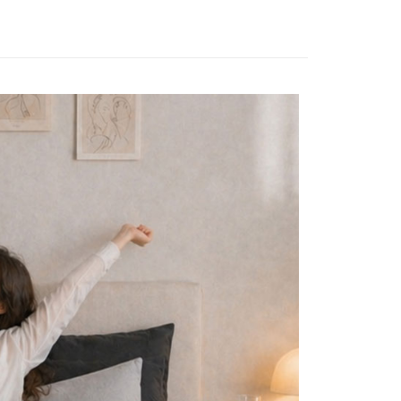
天信用卡公司
分期
你分期使用說明】
享後付
由台灣大哥大提供，台灣大哥大用戶可立即使用無須另外申請。
式選擇「大哥付你分期」，訂單成立後會自動跳轉到大哥付的交易
證手機門號後，選擇欲分期的期數、繳款截止日，確認付款後即
FTEE先享後付」】
t
。
先享後付是「在收到商品之後才付款」的支付方式。 讓您購物簡單
准額度、可分期數及費用金額請依後續交易確認頁面所載為準。
心！
立30分鐘內，如未前往確認交易或遇審核未通過，訂單將自動取
：不需註冊會員、不需綁卡、不需儲值。
 Point」為中華電信所提供之點數服務，可於會員專區綁定中華電
「轉專審核」未通過狀況，表示未達大哥付你分期系統評分，恕
：只要手機號碼，簡訊認證，即可結帳。
，即可在購物車使用 Hami Point 折抵消費金額 (1點等於1
評估內容。
：先確認商品／服務後，再付款。
式說明】
項不併入電信帳單，「大哥付你分期」於每月結算日後寄送繳費提
EE先享後付」結帳流程】
方式選擇「AFTEE先享後付」後，將跳轉至「AFTEE先享後
訊連結打開帳單後，可選擇「超商條碼／台灣大直營門市／銀行轉
頁面，進行簡訊認證並確認金額後，即可完成結帳。
付款
付／iPASS MONEY」等通路繳費。
成立數日內，您將收到繳費通知簡訊。
費通知簡訊後14天內，點擊此簡訊中的連結，可透過四大超商
0，滿NT$699(含以上)免運費
項】
網路銀行／等多元方式進行付款，方視為交易完成。
係由「台灣大哥大股份有限公司」（以下簡稱本公司）所提供，讓
：結帳手續完成當下不需立刻繳費，但若您需要取消訂單，請聯
家取貨
易時，得透過本服務購買商品或服務，並由商店將買賣／分期付
的店家。未經商家同意取消之訂單仍視為有效，需透過AFTEE
0，滿NT$699(含以上)免運費
金債權讓與本公司後，依約使用本公司帳單繳交帳款。
繳納相關費用。
意付款使用「大哥付你分期」之契約關係目的，商店將以您的個人
否成功請以「AFTEE先享後付 」之結帳頁面顯示為準，若有關於
付款
含姓名、電話或地址）提供予台灣大哥大進項蒐集、處理及利
功／繳費後需取消欲退款等相關疑問，請聯繫「AFTEE先享後