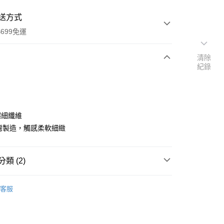
送方式
699免運
清除
紀錄
次付款
期付款
0 利率 每期
NT$200
21家銀行
超細纖維
庫商業銀行
第一商業銀行
台灣製造，觸感柔軟細緻
付款
業銀行
彰化商業銀行
業儲蓄銀行
台北富邦商業銀行
華商業銀行
兆豐國際商業銀行
類 (2)
小企業銀行
台中商業銀行
台灣）商業銀行
華泰商業銀行
/150x186
雙人薄被套│180x210
客服
業銀行
遠東國際商業銀行
 cover
雙人被套
業銀行
永豐商業銀行
y
業銀行
星展（台灣）商業銀行
際商業銀行
中國信託商業銀行