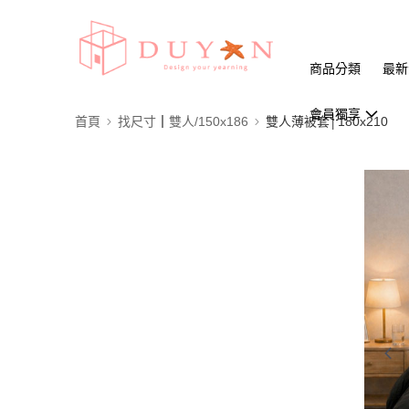
商品分類
最新
會員獨享
首頁
找尺寸┃雙人/150x186
雙人薄被套│180x210