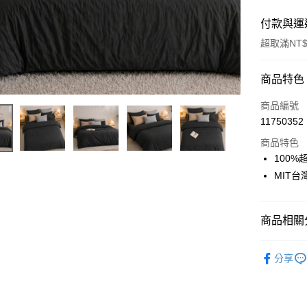
付款與運
超取滿NT$
付款方式
商品特色
信用卡一
商品編號
11750352
信用卡分
商品特色
3 期 
100%
合作金
MIT
超商取貨
華南商
LINE Pay
上海商
國泰世
商品相關分
Apple Pay
臺灣中
匯豐（
找尺寸┃雙人
悠遊付
分享
聯邦商
被套┃Duvet
元大商
Google Pa
玉山商
台新國
全盈+PAY