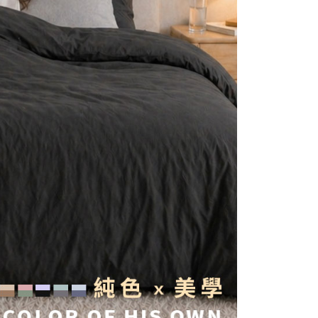
公司與您本人進行分期帳單所需資料之確認、核對及更正。
援中心」
https://netprotections.freshdesk.com/support/home
0，滿NT$999(含以上)免運費
戶服務條款，請詳閱以下連結：
https://oppay.tw/userRule
項】
1取貨
恩沛科技股份有限公司提供之「AFTEE先享後付」服務完成之
0，滿NT$999(含以上)免運費
依本服務之必要範圍內提供個人資料，並將交易相關給付款項請
讓予恩沛科技股份有限公司。
個人資料處理事宜，請瀏覽以下網址：
ee.tw/terms/#terms3
0，滿NT$999(含以上)免運費
年的使用者請事先徵得法定代理人或監護人之同意方可使用
E先享後付」，若未經同意申辦者引起之損失，本公司不負相關責
AFTEE先享後付」時，將依據個別帳號之用戶狀況，依本公司
核予不同之上限額度；若仍有額度不足之情形，本公司將視審查
用戶進行身份認證。
一人註冊多個帳號或使用他人資訊註冊。若發現惡意使用之情
科技股份有限公司將有權停止該用戶之使用額度並採取法律行