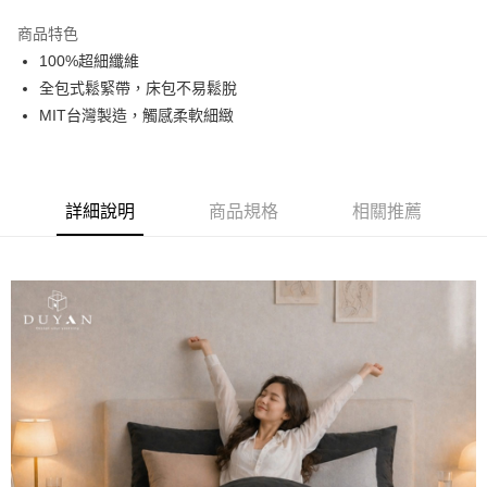
3 期 0 利率 每期
NT$296
21家銀行
商品特色
合作金庫商業銀行
第一商業銀行
超商取貨付款
100%超細纖維
華南商業銀行
彰化商業銀行
全包式鬆緊帶，床包不易鬆脫
LINE Pay
上海商業儲蓄銀行
台北富邦商業銀行
國泰世華商業銀行
兆豐國際商業銀行
MIT台灣製造，觸感柔軟細緻
Apple Pay
臺灣中小企業銀行
台中商業銀行
匯豐（台灣）商業銀行
華泰商業銀行
悠遊付
聯邦商業銀行
遠東國際商業銀行
元大商業銀行
永豐商業銀行
詳細說明
商品規格
相關推薦
Google Pay
玉山商業銀行
星展（台灣）商業銀行
台新國際商業銀行
中國信託商業銀行
全盈+PAY
台灣樂天信用卡公司
大哥付你分期
相關說明
【大哥付你分期使用說明】
AFTEE先享後付
1.本服務由台灣大哥大提供，台灣大哥大用戶可立即使用無須另外申請。
2.付款方式選擇「大哥付你分期」，訂單成立後會自動跳轉到大哥付的交易
相關說明
流程，驗證手機門號後，選擇欲分期的期數、繳款截止日，確認付款後即完
【關於「AFTEE先享後付」】
成交易。
Hami Point
AFTEE先享後付是「在收到商品之後才付款」的支付方式。 讓您購物簡單
3.實際核准額度、可分期數及費用金額請依後續交易確認頁面所載為準。
便利好安心！
相關說明
4.訂單成立30分鐘內，如未前往確認交易或遇審核未通過，訂單將自動取
１．簡單：不需註冊會員、不需綁卡、不需儲值。
「Hami Point」為中華電信所提供之點數服務，可於會員專區綁定中華電信
消。如遇「轉專審核」未通過狀況，表示未達大哥付你分期系統評分，恕無