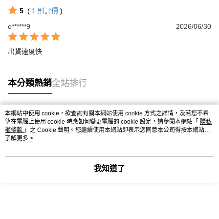
5
(
1
則評價
)
o******9
2026/06/30
出貨速度快
本分類熱銷
全站排行
本網站中使用 cookie，欲查詢有關本網站使用 cookie 方式之詳情，及若您不希
熱門標籤
望在電腦上使用 cookie 時應如何變更電腦的 cookie 設定，請參閱本網站「
隱私
權條款
」之 Cookie 聲明。您繼續使用本網站即表示您同意本公司得按本網站使
用條款之 Cookie 聲明使用 cookie。
了解更多 >
我知道了