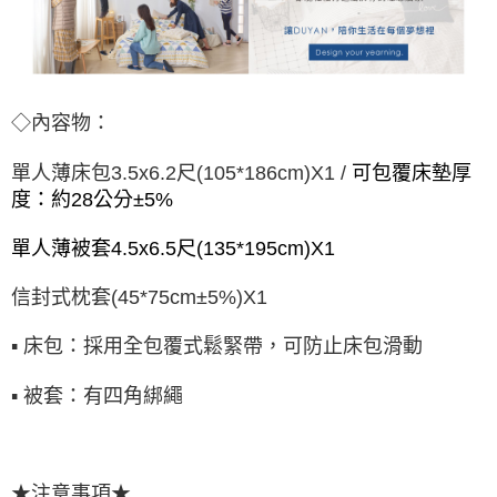
◇內容物：
單人薄床包3.5x6.2尺(105*186cm)X1 /
可包覆床墊厚
度：約28公分±5%
單人薄被套4.5x6.5尺(135*195cm)X1
信封式枕套(45*75cm±5%)X1
▪ 床包：採用全包覆式鬆緊帶，可防止床包滑動
▪ 被套：有四角綁繩
★注意事項★