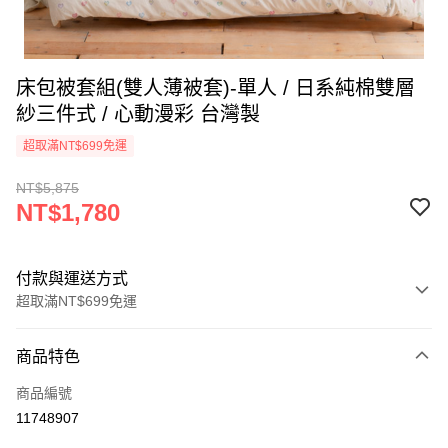
床包被套組(雙人薄被套)-單人 / 日系純棉雙層
紗三件式 / 心動漫彩 台灣製
超取滿NT$699免運
NT$5,875
NT$1,780
付款與運送方式
超取滿NT$699免運
付款方式
商品特色
信用卡一次付款
商品編號
信用卡分期付款
11748907
3 期 0 利率 每期
NT$593
21家銀行