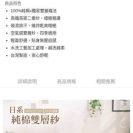
商品特色
合作金庫商業銀行
第一商業銀行
超商取貨付款
100%純棉x獨家雙層織法
華南商業銀行
彰化商業銀行
高織高密二重紗，細緻親膚
LINE Pay
上海商業儲蓄銀行
台北富邦商業銀行
國泰世華商業銀行
兆豐國際商業銀行
吸濕排汗，維持乾爽睡眠
Apple Pay
臺灣中小企業銀行
台中商業銀行
空氣感雙層紗，四季適用
匯豐（台灣）商業銀行
華泰商業銀行
輕盈舒適，貼身無壓迫感
悠遊付
聯邦商業銀行
遠東國際商業銀行
水洗工藝加工處理，越洗越柔
元大商業銀行
永豐商業銀行
Google Pay
台灣製造，安心舒眠
玉山商業銀行
星展（台灣）商業銀行
台新國際商業銀行
中國信託商業銀行
全盈+PAY
台灣樂天信用卡公司
大哥付你分期
相關說明
詳細說明
商品規格
相關推薦
【大哥付你分期使用說明】
AFTEE先享後付
1.本服務由台灣大哥大提供，台灣大哥大用戶可立即使用無須另外申請。
2.付款方式選擇「大哥付你分期」，訂單成立後會自動跳轉到大哥付的交易
相關說明
流程，驗證手機門號後，選擇欲分期的期數、繳款截止日，確認付款後即完
【關於「AFTEE先享後付」】
成交易。
Hami Point
AFTEE先享後付是「在收到商品之後才付款」的支付方式。 讓您購物簡單
3.實際核准額度、可分期數及費用金額請依後續交易確認頁面所載為準。
便利好安心！
相關說明
4.訂單成立30分鐘內，如未前往確認交易或遇審核未通過，訂單將自動取
１．簡單：不需註冊會員、不需綁卡、不需儲值。
「Hami Point」為中華電信所提供之點數服務，可於會員專區綁定中華電信
消。如遇「轉專審核」未通過狀況，表示未達大哥付你分期系統評分，恕無
２．便利：只要手機號碼，簡訊認證，即可結帳。
ATM付款
會員帳號後，即可在購物車使用 Hami Point 折抵消費金額 (1點等於1元)。
法說明評估內容。