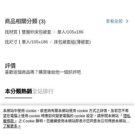
商品相關分類 (3)
查看全部
找材質┃雙層紗床包被套
單人/105x186
找尺寸┃單人/105x186
床包被套組(薄被套)
評價
喜歡這個商品嗎？購買後給他一個好評吧
本分類熱銷
全站排行
本網站中使用 cookie，欲查詢有關本網站使用 cookie 方式之詳情，及若您不希
熱門標籤
望在電腦上使用 cookie 時應如何變更電腦的 cookie 設定，請參閱本網站「
隱私
權條款
」之 Cookie 聲明。您繼續使用本網站即表示您同意本公司得按本網站使
用條款之 Cookie 聲明使用 cookie。
了解更多 >