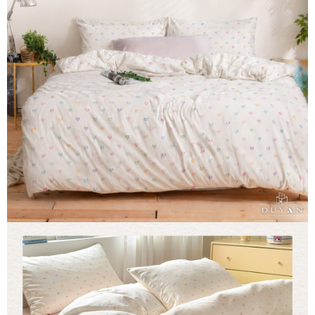
３．安心：先確認商品／服務後，再付款。
【繳款方式說明】
1.分期款項不併入電信帳單，「大哥付你分期」於每月結算日後寄送繳費提
運送方式
【「AFTEE先享後付」結帳流程】
醒簡訊。
１．於結帳方式選擇「AFTEE先享後付」後，將跳轉至「AFTEE先享後付」
2.透過簡訊連結打開帳單後，可選擇「超商條碼／台灣大直營門市／銀行轉
全家取貨付款
結帳頁面，進行簡訊認證並確認金額後，即可完成結帳。
帳／街口支付／iPASS MONEY」等通路繳費。
２．訂單成立數日內，您將收到繳費通知簡訊。
每筆NT$60，滿NT$699(含以上)免運費
３．收到繳費通知簡訊後14天內，點擊此簡訊中的連結，可透過四大超商／
【注意事項】
ATM／網路銀行／等多元方式進行付款，方視為交易完成。
付款後全家取貨
1.本服務係由「台灣大哥大股份有限公司」（以下簡稱本公司）所提供，讓
※ 請注意：結帳手續完成當下不需立刻繳費，但若您需要取消訂單，請聯絡
用戶於交易時，得透過本服務購買商品或服務，並由商店將買賣／分期付款
每筆NT$60，滿NT$699(含以上)免運費
購買商品的店家。未經商家同意取消之訂單仍視為有效，需透過AFTEE先享
買賣價金債權讓與本公司後，依約使用本公司帳單繳交帳款。
後付繳納相關費用。
2.基於同意付款使用「大哥付你分期」之契約關係目的，商店將以您的個人
7-11取貨付款
※ 交易是否成功請以「AFTEE先享後付 」之結帳頁面顯示為準，若有關於
資料（包含姓名、電話或地址）提供予台灣大哥大進項蒐集、處理及利用，
是否繳費成功／繳費後需取消欲退款等相關疑問，請聯繫「AFTEE先享後付
每筆NT$60，滿NT$999(含以上)免運費
由本公司與您本人進行分期帳單所需資料之確認、核對及更正。
客戶支援中心」
https://netprotections.freshdesk.com/support/home
3.完整用戶服務條款，請詳閱以下連結：
https://oppay.tw/userRule
付款後7-11取貨
【注意事項】
每筆NT$60，滿NT$999(含以上)免運費
１．透過由恩沛科技股份有限公司提供之「AFTEE先享後付」服務完成之交
易，需依本服務之必要範圍內提供個人資料，並將交易相關給付款項請求債
新竹貨運
權轉讓予恩沛科技股份有限公司。
２．關於個人資料處理事宜，請瀏覽以下網址：
每筆NT$80，滿NT$999(含以上)免運費
https://aftee.tw/terms/#terms3
３．未成年的使用者請事先徵得法定代理人或監護人之同意方可使用
「AFTEE先享後付」，若未經同意申辦者引起之損失，本公司不負相關責
任。
４．使用「AFTEE先享後付」時，將依據個別帳號之用戶狀況，依本公司即