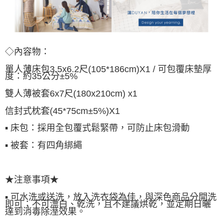
◇內容物：
單人薄床包3.5x6.2尺(105*186cm)X1 / 可包覆床墊厚
度：約35公分±5%
雙人薄被套6x7尺(180x210cm) x1
信封式枕套(45*75cm±5%)X1
▪ 床包：採用全包覆式鬆緊帶，可防止床包滑動
▪ 被套：有四角綁繩
★注意事項★
▪ 可水洗或送洗，放入洗衣袋為佳，與深色商品分開洗
即可；不可漂白、乾洗，且不建議烘乾，並定期日曬
達到消毒除溼效果。