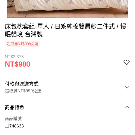
床包枕套組-單人 / 日系純棉雙層紗二件式 / 慢
眠貓境 台灣製
超取滿NT$999免運
NT$2,375
NT$980
付款與運送方式
超取滿NT$999免運
付款方式
商品特色
信用卡一次付款
商品編號
信用卡分期付款
11748633
3 期 0 利率 每期
NT$326
21家銀行