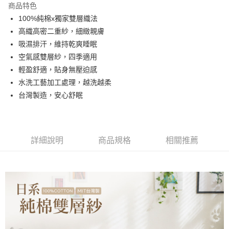
商品特色
合作金庫商業銀行
第一商業銀行
超商取貨付款
100%純棉x獨家雙層織法
華南商業銀行
彰化商業銀行
高織高密二重紗，細緻親膚
LINE Pay
上海商業儲蓄銀行
台北富邦商業銀行
國泰世華商業銀行
兆豐國際商業銀行
吸濕排汗，維持乾爽睡眠
Apple Pay
臺灣中小企業銀行
台中商業銀行
空氣感雙層紗，四季適用
匯豐（台灣）商業銀行
華泰商業銀行
輕盈舒適，貼身無壓迫感
悠遊付
聯邦商業銀行
遠東國際商業銀行
水洗工藝加工處理，越洗越柔
元大商業銀行
永豐商業銀行
Google Pay
台灣製造，安心舒眠
玉山商業銀行
星展（台灣）商業銀行
台新國際商業銀行
中國信託商業銀行
全盈+PAY
台灣樂天信用卡公司
大哥付你分期
相關說明
詳細說明
商品規格
相關推薦
【大哥付你分期使用說明】
AFTEE先享後付
1.本服務由台灣大哥大提供，台灣大哥大用戶可立即使用無須另外申請。
2.付款方式選擇「大哥付你分期」，訂單成立後會自動跳轉到大哥付的交易
相關說明
流程，驗證手機門號後，選擇欲分期的期數、繳款截止日，確認付款後即完
【關於「AFTEE先享後付」】
成交易。
Hami Point
AFTEE先享後付是「在收到商品之後才付款」的支付方式。 讓您購物簡單
3.實際核准額度、可分期數及費用金額請依後續交易確認頁面所載為準。
便利好安心！
相關說明
4.訂單成立30分鐘內，如未前往確認交易或遇審核未通過，訂單將自動取
１．簡單：不需註冊會員、不需綁卡、不需儲值。
「Hami Point」為中華電信所提供之點數服務，可於會員專區綁定中華電信
消。如遇「轉專審核」未通過狀況，表示未達大哥付你分期系統評分，恕無
２．便利：只要手機號碼，簡訊認證，即可結帳。
ATM付款
會員帳號後，即可在購物車使用 Hami Point 折抵消費金額 (1點等於1元)。
法說明評估內容。