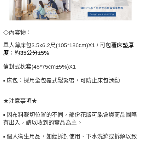
◇內容物：
單人薄床包3.5x6.2尺(105*186cm)X1 /
可包覆床墊厚
度：約35公分±5%
信封式枕套(45*75cm±5%)X1
▪ 床包：採用全包覆式鬆緊帶，可防止床包滑動
★注意事項★
▪ 因布料裁切位置的不同，部份花版可能會與商品圖略
有出入，請以收到的實品為主。
▪ 個人衛生用品，如經拆封使用、下水洗滌或拆解以致