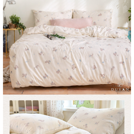
３．安心：先確認商品／服務後，再付款。
【繳款方式說明】
1.分期款項不併入電信帳單，「大哥付你分期」於每月結算日後寄送繳費提
運送方式
【「AFTEE先享後付」結帳流程】
醒簡訊。
１．於結帳方式選擇「AFTEE先享後付」後，將跳轉至「AFTEE先享後付」
2.透過簡訊連結打開帳單後，可選擇「超商條碼／台灣大直營門市／銀行轉
全家取貨付款
結帳頁面，進行簡訊認證並確認金額後，即可完成結帳。
帳／街口支付／iPASS MONEY」等通路繳費。
２．訂單成立數日內，您將收到繳費通知簡訊。
每筆NT$60，滿NT$999(含以上)免運費
３．收到繳費通知簡訊後14天內，點擊此簡訊中的連結，可透過四大超商／
【注意事項】
ATM／網路銀行／等多元方式進行付款，方視為交易完成。
付款後全家取貨
1.本服務係由「台灣大哥大股份有限公司」（以下簡稱本公司）所提供，讓
※ 請注意：結帳手續完成當下不需立刻繳費，但若您需要取消訂單，請聯絡
用戶於交易時，得透過本服務購買商品或服務，並由商店將買賣／分期付款
每筆NT$60，滿NT$999(含以上)免運費
購買商品的店家。未經商家同意取消之訂單仍視為有效，需透過AFTEE先享
買賣價金債權讓與本公司後，依約使用本公司帳單繳交帳款。
後付繳納相關費用。
2.基於同意付款使用「大哥付你分期」之契約關係目的，商店將以您的個人
7-11取貨付款
※ 交易是否成功請以「AFTEE先享後付 」之結帳頁面顯示為準，若有關於
資料（包含姓名、電話或地址）提供予台灣大哥大進項蒐集、處理及利用，
是否繳費成功／繳費後需取消欲退款等相關疑問，請聯繫「AFTEE先享後付
每筆NT$60，滿NT$999(含以上)免運費
由本公司與您本人進行分期帳單所需資料之確認、核對及更正。
客戶支援中心」
https://netprotections.freshdesk.com/support/home
3.完整用戶服務條款，請詳閱以下連結：
https://oppay.tw/userRule
付款後7-11取貨
【注意事項】
每筆NT$60，滿NT$999(含以上)免運費
１．透過由恩沛科技股份有限公司提供之「AFTEE先享後付」服務完成之交
易，需依本服務之必要範圍內提供個人資料，並將交易相關給付款項請求債
新竹貨運
權轉讓予恩沛科技股份有限公司。
２．關於個人資料處理事宜，請瀏覽以下網址：
每筆NT$80，滿NT$999(含以上)免運費
https://aftee.tw/terms/#terms3
３．未成年的使用者請事先徵得法定代理人或監護人之同意方可使用
「AFTEE先享後付」，若未經同意申辦者引起之損失，本公司不負相關責
任。
４．使用「AFTEE先享後付」時，將依據個別帳號之用戶狀況，依本公司即