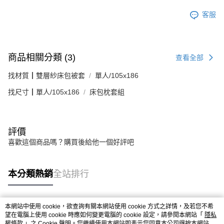
客服
商品相關分類 (3)
查看全部
找材質┃雙層紗床包被套
單人/105x186
找尺寸┃單人/105x186
床包枕套組
評價
喜歡這個商品嗎？購買後給他一個好評吧
本分類熱銷
全站排行
本網站中使用 cookie，欲查詢有關本網站使用 cookie 方式之詳情，及若您不希
熱門標籤
望在電腦上使用 cookie 時應如何變更電腦的 cookie 設定，請參閱本網站「
隱私
權條款
」之 Cookie 聲明。您繼續使用本網站即表示您同意本公司得按本網站使