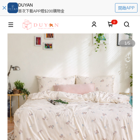
DUYAN
開啟APP
首次下載APP贈$200購物金
0
1
/
5