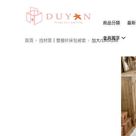
商品分類
最新
會員獨享
首頁
找材質┃雙層紗床包被套
加大/180x186