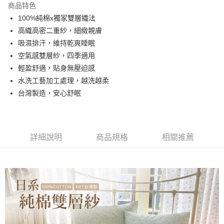
商品特色
合作金庫商業銀行
第一商業銀行
超商取貨付款
100%純棉x獨家雙層織法
華南商業銀行
彰化商業銀行
高織高密二重紗，細緻親膚
LINE Pay
上海商業儲蓄銀行
台北富邦商業銀行
國泰世華商業銀行
兆豐國際商業銀行
吸濕排汗，維持乾爽睡眠
Apple Pay
臺灣中小企業銀行
台中商業銀行
空氣感雙層紗，四季適用
匯豐（台灣）商業銀行
華泰商業銀行
輕盈舒適，貼身無壓迫感
悠遊付
聯邦商業銀行
遠東國際商業銀行
水洗工藝加工處理，越洗越柔
元大商業銀行
永豐商業銀行
Google Pay
台灣製造，安心舒眠
玉山商業銀行
星展（台灣）商業銀行
台新國際商業銀行
中國信託商業銀行
全盈+PAY
台灣樂天信用卡公司
大哥付你分期
相關說明
詳細說明
商品規格
相關推薦
【大哥付你分期使用說明】
AFTEE先享後付
1.本服務由台灣大哥大提供，台灣大哥大用戶可立即使用無須另外申請。
2.付款方式選擇「大哥付你分期」，訂單成立後會自動跳轉到大哥付的交易
相關說明
流程，驗證手機門號後，選擇欲分期的期數、繳款截止日，確認付款後即完
【關於「AFTEE先享後付」】
成交易。
Hami Point
AFTEE先享後付是「在收到商品之後才付款」的支付方式。 讓您購物簡單
3.實際核准額度、可分期數及費用金額請依後續交易確認頁面所載為準。
便利好安心！
相關說明
4.訂單成立30分鐘內，如未前往確認交易或遇審核未通過，訂單將自動取
１．簡單：不需註冊會員、不需綁卡、不需儲值。
「Hami Point」為中華電信所提供之點數服務，可於會員專區綁定中華電信
消。如遇「轉專審核」未通過狀況，表示未達大哥付你分期系統評分，恕無
２．便利：只要手機號碼，簡訊認證，即可結帳。
ATM付款
會員帳號後，即可在購物車使用 Hami Point 折抵消費金額 (1點等於1元)。
法說明評估內容。