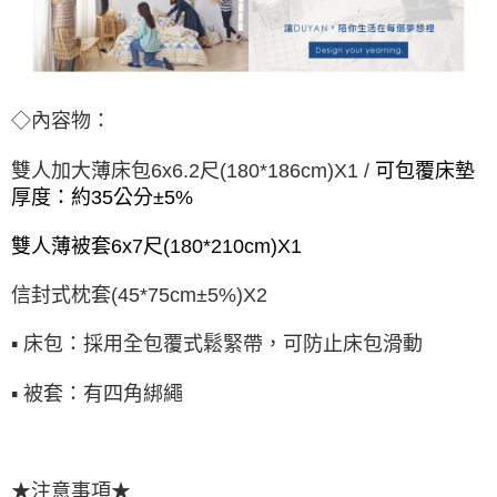
◇內容物：
雙人加大薄床包6x6.2尺(180*186cm)X1 /
可包覆床墊
厚度：約35公分±5%
雙人薄被套6x7尺(180*210cm)X1
信封式枕套(45*75cm±5%)X2
▪ 床包：採用全包覆式鬆緊帶，可防止床包滑動
▪ 被套：有四角綁繩
★注意事項★