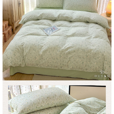
３．安心：先確認商品／服務後，再付款。
【繳款方式說明】
1.分期款項不併入電信帳單，「大哥付你分期」於每月結算日後寄送繳費提
運送方式
【「AFTEE先享後付」結帳流程】
醒簡訊。
１．於結帳方式選擇「AFTEE先享後付」後，將跳轉至「AFTEE先享後付」
2.透過簡訊連結打開帳單後，可選擇「超商條碼／台灣大直營門市／銀行轉
全家取貨付款
結帳頁面，進行簡訊認證並確認金額後，即可完成結帳。
帳／街口支付／iPASS MONEY」等通路繳費。
２．訂單成立數日內，您將收到繳費通知簡訊。
每筆NT$60，滿NT$699(含以上)免運費
３．收到繳費通知簡訊後14天內，點擊此簡訊中的連結，可透過四大超商／
【注意事項】
ATM／網路銀行／等多元方式進行付款，方視為交易完成。
付款後全家取貨
1.本服務係由「台灣大哥大股份有限公司」（以下簡稱本公司）所提供，讓
※ 請注意：結帳手續完成當下不需立刻繳費，但若您需要取消訂單，請聯絡
用戶於交易時，得透過本服務購買商品或服務，並由商店將買賣／分期付款
每筆NT$60，滿NT$699(含以上)免運費
購買商品的店家。未經商家同意取消之訂單仍視為有效，需透過AFTEE先享
買賣價金債權讓與本公司後，依約使用本公司帳單繳交帳款。
後付繳納相關費用。
2.基於同意付款使用「大哥付你分期」之契約關係目的，商店將以您的個人
7-11取貨付款
※ 交易是否成功請以「AFTEE先享後付 」之結帳頁面顯示為準，若有關於
資料（包含姓名、電話或地址）提供予台灣大哥大進項蒐集、處理及利用，
是否繳費成功／繳費後需取消欲退款等相關疑問，請聯繫「AFTEE先享後付
每筆NT$60，滿NT$999(含以上)免運費
由本公司與您本人進行分期帳單所需資料之確認、核對及更正。
客戶支援中心」
https://netprotections.freshdesk.com/support/home
3.完整用戶服務條款，請詳閱以下連結：
https://oppay.tw/userRule
付款後7-11取貨
【注意事項】
每筆NT$60，滿NT$999(含以上)免運費
１．透過由恩沛科技股份有限公司提供之「AFTEE先享後付」服務完成之交
易，需依本服務之必要範圍內提供個人資料，並將交易相關給付款項請求債
新竹貨運
權轉讓予恩沛科技股份有限公司。
２．關於個人資料處理事宜，請瀏覽以下網址：
每筆NT$80，滿NT$999(含以上)免運費
https://aftee.tw/terms/#terms3
３．未成年的使用者請事先徵得法定代理人或監護人之同意方可使用
「AFTEE先享後付」，若未經同意申辦者引起之損失，本公司不負相關責
任。
４．使用「AFTEE先享後付」時，將依據個別帳號之用戶狀況，依本公司即