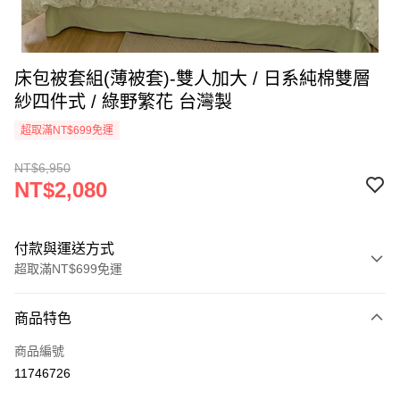
床包被套組(薄被套)-雙人加大 / 日系純棉雙層
紗四件式 / 綠野繁花 台灣製
超取滿NT$699免運
NT$6,950
NT$2,080
付款與運送方式
超取滿NT$699免運
付款方式
商品特色
信用卡一次付款
商品編號
信用卡分期付款
11746726
3 期 0 利率 每期
NT$693
21家銀行