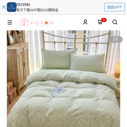
DUYAN
開啟APP
首次下載APP贈$200購物金
0
1
/
5