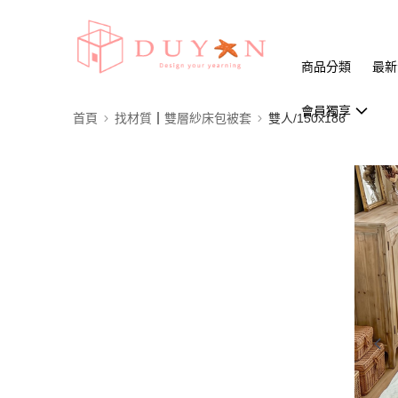
商品分類
最新
會員獨享
首頁
找材質┃雙層紗床包被套
雙人/150x186