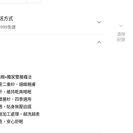
送方式
999免運
清除
紀錄
次付款
期付款
0 利率 每期
NT$660
21家銀行
%純棉x獨家雙層織法
庫商業銀行
第一商業銀行
密二重紗，細緻親膚
付款
業銀行
彰化商業銀行
汗，維持乾爽睡眠
業儲蓄銀行
台北富邦商業銀行
雙層紗，四季適用
華商業銀行
兆豐國際商業銀行
適，貼身無壓迫感
小企業銀行
台中商業銀行
藝加工處理，越洗越柔
台灣）商業銀行
華泰商業銀行
業銀行
遠東國際商業銀行
造，安心舒眠
業銀行
永豐商業銀行
y