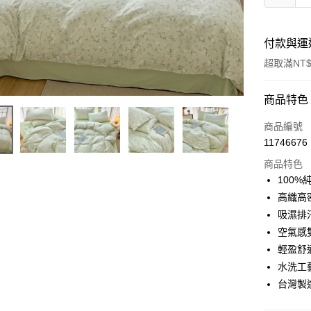
付款與運
超取滿NT$
付款方式
商品特色
信用卡一
商品編號
11746676
信用卡分
商品特色
3 期 
100
合作金
高織高
超商取貨
華南商
吸濕排
LINE Pay
上海商
空氣感
國泰世
輕盈舒
Apple Pay
臺灣中
水洗工
匯豐（
悠遊付
聯邦商
台灣製
元大商
Google Pa