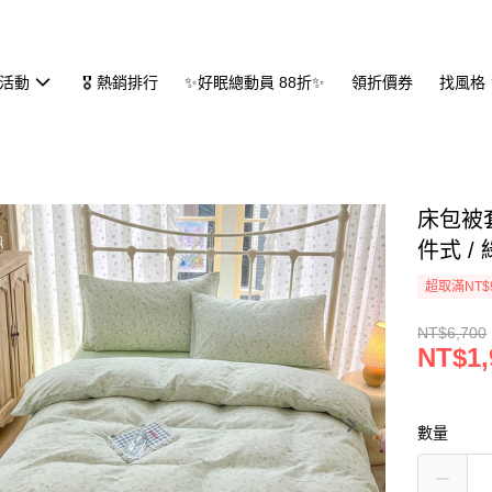
活動
🎖 熱銷排行
✨好眠總動員 88折✨
領折價券
找風格
床包被套
件式 /
超取滿NT$
NT$6,700
NT$1,
數量