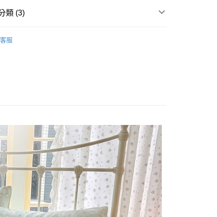
業銀行
星展（台灣）商業銀行
際商業銀行
中國信託商業銀行
類 (3)
天信用卡公司
分期
雙層紗床包被套
雙人/150x186
客服
/150x186
床包被套組(薄被套)
你分期使用說明】
享後付
由台灣大哥大提供，台灣大哥大用戶可立即使用無須另外申請。
(薄被套)
雙層紗 Double Gauze
式選擇「大哥付你分期」，訂單成立後會自動跳轉到大哥付的交易
證手機門號後，選擇欲分期的期數、繳款截止日，確認付款後即
FTEE先享後付」】
t
。
先享後付是「在收到商品之後才付款」的支付方式。 讓您購物簡單
准額度、可分期數及費用金額請依後續交易確認頁面所載為準。
心！
立30分鐘內，如未前往確認交易或遇審核未通過，訂單將自動取
：不需註冊會員、不需綁卡、不需儲值。
 Point」為中華電信所提供之點數服務，可於會員專區綁定中華電
「轉專審核」未通過狀況，表示未達大哥付你分期系統評分，恕
：只要手機號碼，簡訊認證，即可結帳。
，即可在購物車使用 Hami Point 折抵消費金額 (1點等於1
評估內容。
：先確認商品／服務後，再付款。
式說明】
項不併入電信帳單，「大哥付你分期」於每月結算日後寄送繳費提
EE先享後付」結帳流程】
方式選擇「AFTEE先享後付」後，將跳轉至「AFTEE先享後
訊連結打開帳單後，可選擇「超商條碼／台灣大直營門市／銀行轉
頁面，進行簡訊認證並確認金額後，即可完成結帳。
付款
付／iPASS MONEY」等通路繳費。
成立數日內，您將收到繳費通知簡訊。
費通知簡訊後14天內，點擊此簡訊中的連結，可透過四大超商
0，滿NT$999(含以上)免運費
項】
網路銀行／等多元方式進行付款，方視為交易完成。
係由「台灣大哥大股份有限公司」（以下簡稱本公司）所提供，讓
：結帳手續完成當下不需立刻繳費，但若您需要取消訂單，請聯
家取貨
易時，得透過本服務購買商品或服務，並由商店將買賣／分期付
的店家。未經商家同意取消之訂單仍視為有效，需透過AFTEE
0，滿NT$999(含以上)免運費
金債權讓與本公司後，依約使用本公司帳單繳交帳款。
繳納相關費用。
意付款使用「大哥付你分期」之契約關係目的，商店將以您的個人