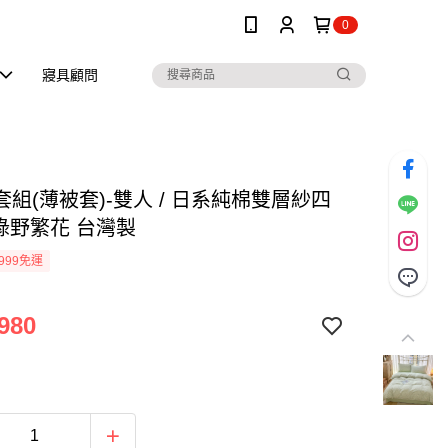
0
寢具顧問
組(薄被套)-雙人 / 日系純棉雙層紗四
 綠野繁花 台灣製
999免運
980