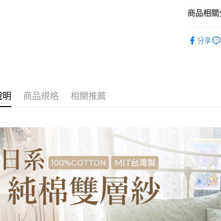
玉山商
台新國
全盈+PAY
商品相關分
台灣樂
大哥付你
找材質┃
分享
相關說明
找尺寸┃雙人
【大哥付
AFTEE先
1.本服務
床包被套組
2.付款方
相關說明
流程，驗
【關於「A
Hami Poin
完成交易
AFTEE
說明
商品規格
相關推薦
3.實際核
便利好安
相關說明
4.訂單成
１．簡單
「Hami
消。如遇
ATM付款
２．便利
信會員帳號後
無法說明
３．安心
元)。
【繳款方
1.分期款
【「AFT
運送方式
醒簡訊。
１．於結帳
2.透過簡
付」結帳
全家取貨
帳／街口支
２．訂單
３．收到繳
每筆NT$6
【注意事
／ATM／
1.本服務
※ 請注意
付款後全
用戶於交
絡購買商品
每筆NT$6
款買賣價
先享後付
2.基於同