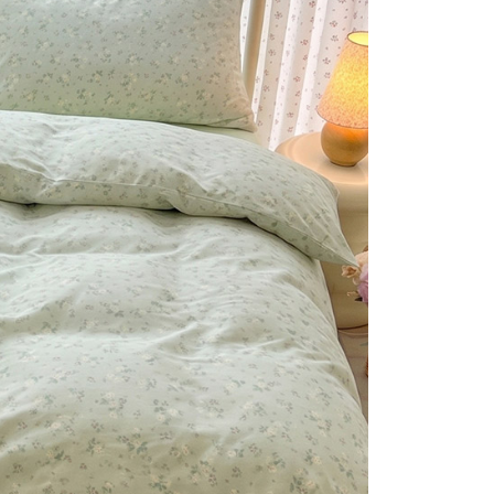
否成功請以「AFTEE先享後付 」之結帳頁面顯示為準，若有關於
付款
含姓名、電話或地址）提供予台灣大哥大進項蒐集、處理及利
功／繳費後需取消欲退款等相關疑問，請聯繫「AFTEE先享後
公司與您本人進行分期帳單所需資料之確認、核對及更正。
援中心」
https://netprotections.freshdesk.com/support/home
0，滿NT$999(含以上)免運費
戶服務條款，請詳閱以下連結：
https://oppay.tw/userRule
項】
1取貨
恩沛科技股份有限公司提供之「AFTEE先享後付」服務完成之
0，滿NT$999(含以上)免運費
依本服務之必要範圍內提供個人資料，並將交易相關給付款項請
讓予恩沛科技股份有限公司。
個人資料處理事宜，請瀏覽以下網址：
ee.tw/terms/#terms3
0，滿NT$999(含以上)免運費
年的使用者請事先徵得法定代理人或監護人之同意方可使用
E先享後付」，若未經同意申辦者引起之損失，本公司不負相關責
AFTEE先享後付」時，將依據個別帳號之用戶狀況，依本公司
核予不同之上限額度；若仍有額度不足之情形，本公司將視審查
用戶進行身份認證。
一人註冊多個帳號或使用他人資訊註冊。若發現惡意使用之情
科技股份有限公司將有權停止該用戶之使用額度並採取法律行