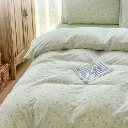
※ 交易是
7-11取貨
資料（包
是否繳費成
用，由本
付客戶支
每筆NT$6
3.完整用
【注意事
付款後7-1
１．透過由
每筆NT$6
交易，需
求債權轉
新竹貨運
２．關於
https://aft
每筆NT$8
３．未成
「AFTE
任。
４．使用「
即時審查
結果請求
５．嚴禁
形，恩沛
動。