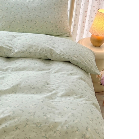
否成功請以「AFTEE先享後付 」之結帳頁面顯示為準，若有關於
付款
含姓名、電話或地址）提供予台灣大哥大進項蒐集、處理及利
功／繳費後需取消欲退款等相關疑問，請聯繫「AFTEE先享後
公司與您本人進行分期帳單所需資料之確認、核對及更正。
援中心」
https://netprotections.freshdesk.com/support/home
0，滿NT$999(含以上)免運費
戶服務條款，請詳閱以下連結：
https://oppay.tw/userRule
項】
1取貨
恩沛科技股份有限公司提供之「AFTEE先享後付」服務完成之
0，滿NT$999(含以上)免運費
依本服務之必要範圍內提供個人資料，並將交易相關給付款項請
讓予恩沛科技股份有限公司。
個人資料處理事宜，請瀏覽以下網址：
ee.tw/terms/#terms3
0，滿NT$999(含以上)免運費
年的使用者請事先徵得法定代理人或監護人之同意方可使用
E先享後付」，若未經同意申辦者引起之損失，本公司不負相關責
AFTEE先享後付」時，將依據個別帳號之用戶狀況，依本公司
核予不同之上限額度；若仍有額度不足之情形，本公司將視審查
用戶進行身份認證。
一人註冊多個帳號或使用他人資訊註冊。若發現惡意使用之情
科技股份有限公司將有權停止該用戶之使用額度並採取法律行