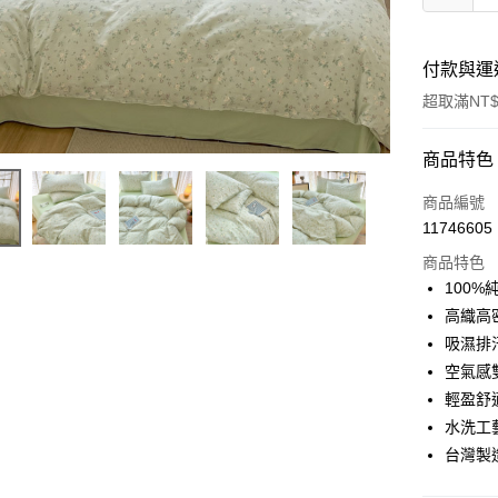
付款與運
超取滿NT$
付款方式
商品特色
信用卡一
商品編號
11746605
信用卡分
商品特色
3 期 
100
合作金
高織高
超商取貨
華南商
吸濕排
LINE Pay
上海商
空氣感
國泰世
輕盈舒
Apple Pay
臺灣中
水洗工
匯豐（
悠遊付
聯邦商
台灣製
元大商
Google Pa