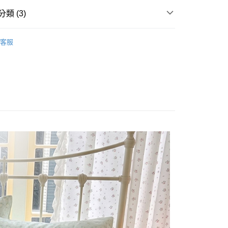
業銀行
星展（台灣）商業銀行
際商業銀行
中國信託商業銀行
類 (3)
天信用卡公司
分期
雙層紗床包被套
單人/105x186
客服
/105x186
床包枕套組
你分期使用說明】
享後付
由台灣大哥大提供，台灣大哥大用戶可立即使用無須另外申請。
組
雙層紗 Double Gauze
式選擇「大哥付你分期」，訂單成立後會自動跳轉到大哥付的交易
證手機門號後，選擇欲分期的期數、繳款截止日，確認付款後即
FTEE先享後付」】
t
。
先享後付是「在收到商品之後才付款」的支付方式。 讓您購物簡單
准額度、可分期數及費用金額請依後續交易確認頁面所載為準。
心！
立30分鐘內，如未前往確認交易或遇審核未通過，訂單將自動取
：不需註冊會員、不需綁卡、不需儲值。
 Point」為中華電信所提供之點數服務，可於會員專區綁定中華電
「轉專審核」未通過狀況，表示未達大哥付你分期系統評分，恕
：只要手機號碼，簡訊認證，即可結帳。
，即可在購物車使用 Hami Point 折抵消費金額 (1點等於1
評估內容。
：先確認商品／服務後，再付款。
式說明】
項不併入電信帳單，「大哥付你分期」於每月結算日後寄送繳費提
EE先享後付」結帳流程】
方式選擇「AFTEE先享後付」後，將跳轉至「AFTEE先享後
訊連結打開帳單後，可選擇「超商條碼／台灣大直營門市／銀行轉
頁面，進行簡訊認證並確認金額後，即可完成結帳。
付款
付／iPASS MONEY」等通路繳費。
成立數日內，您將收到繳費通知簡訊。
費通知簡訊後14天內，點擊此簡訊中的連結，可透過四大超商
0，滿NT$699(含以上)免運費
項】
網路銀行／等多元方式進行付款，方視為交易完成。
係由「台灣大哥大股份有限公司」（以下簡稱本公司）所提供，讓
：結帳手續完成當下不需立刻繳費，但若您需要取消訂單，請聯
家取貨
易時，得透過本服務購買商品或服務，並由商店將買賣／分期付
的店家。未經商家同意取消之訂單仍視為有效，需透過AFTEE
0，滿NT$699(含以上)免運費
金債權讓與本公司後，依約使用本公司帳單繳交帳款。
繳納相關費用。
意付款使用「大哥付你分期」之契約關係目的，商店將以您的個人