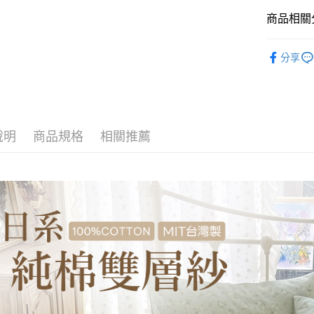
玉山商
台新國
全盈+PAY
商品相關分
台灣樂
大哥付你
找材質┃
分享
相關說明
找尺寸┃單人
【大哥付
AFTEE先
1.本服務
床包枕套
2.付款方
相關說明
流程，驗
【關於「A
Hami Poin
完成交易
AFTEE
說明
商品規格
相關推薦
3.實際核
便利好安
相關說明
4.訂單成
１．簡單
「Hami
消。如遇
ATM付款
２．便利
信會員帳號後
無法說明
３．安心
元)。
【繳款方
1.分期款
【「AFT
運送方式
醒簡訊。
１．於結帳
2.透過簡
付」結帳
全家取貨
帳／街口支
２．訂單
３．收到繳
每筆NT$6
【注意事
／ATM／
1.本服務
※ 請注意
付款後全
用戶於交
絡購買商品
每筆NT$6
款買賣價
先享後付
2.基於同