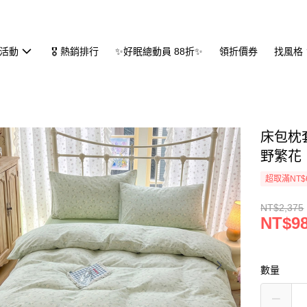
活動
🎖 熱銷排行
✨好眠總動員 88折✨
領折價券
找風格
床包枕套
野繁花
超取滿NT$
NT$2,375
NT$9
數量