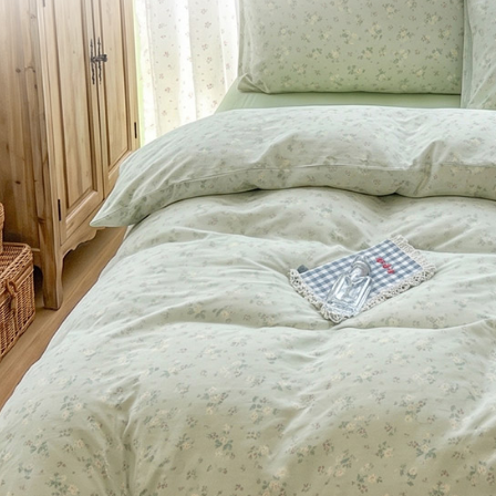
※ 交易是
7-11取貨
資料（包
是否繳費成
用，由本
付客戶支
每筆NT$6
3.完整用
【注意事
付款後7-1
１．透過由
每筆NT$6
交易，需
求債權轉
新竹貨運
２．關於
https://aft
每筆NT$8
３．未成
「AFTE
任。
４．使用「
即時審查
結果請求
５．嚴禁
形，恩沛
動。