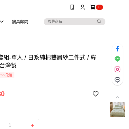
0
寢具顧問
組-單人 / 日系純棉雙層紗二件式 / 綠
 台灣製
699免運
80