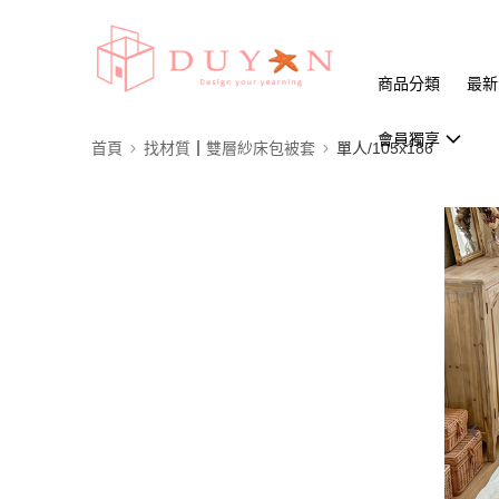
商品分類
最新
會員獨享
首頁
找材質┃雙層紗床包被套
單人/105x186