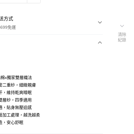
送方式
699免運
清除
紀錄
次付款
期付款
0 利率 每期
NT$326
21家銀行
%純棉x獨家雙層織法
庫商業銀行
第一商業銀行
密二重紗，細緻親膚
付款
業銀行
彰化商業銀行
汗，維持乾爽睡眠
業儲蓄銀行
台北富邦商業銀行
雙層紗，四季適用
華商業銀行
兆豐國際商業銀行
適，貼身無壓迫感
小企業銀行
台中商業銀行
藝加工處理，越洗越柔
台灣）商業銀行
華泰商業銀行
業銀行
遠東國際商業銀行
造，安心舒眠
業銀行
永豐商業銀行
y