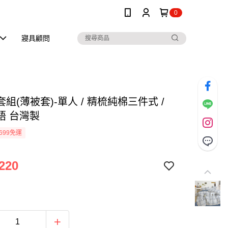
0
寢具顧問
組(薄被套)-單人 / 精梳純棉三件式 /
語 台灣製
699免運
220