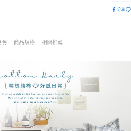
玉山商
找材質┃
台新國
全盈+PAY
分享
台灣樂
找尺寸┃單人
大哥付你
床包被套組
相關說明
【大哥付
AFTEE先
1.本服務
2.付款方
相關說明
說明
商品規格
相關推薦
流程，驗
【關於「A
Hami Poin
完成交易
AFTEE
3.實際核
便利好安
相關說明
4.訂單成
１．簡單
「Hami
消。如遇
ATM付款
２．便利
信會員帳號後
無法說明
３．安心
元)。
【繳款方
1.分期款
【「AFT
運送方式
醒簡訊。
１．於結帳
2.透過簡
付」結帳
全家取貨
帳／街口支
２．訂單
３．收到繳
每筆NT$6
【注意事
／ATM／
1.本服務
※ 請注意
付款後全
用戶於交
絡購買商品
每筆NT$6
款買賣價
先享後付
2.基於同