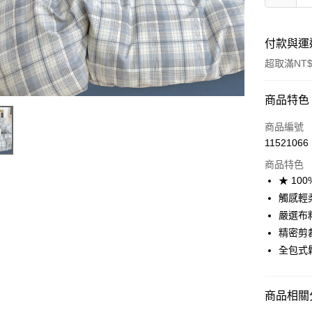
付款與運
超取滿NT$
付款方式
商品特色
信用卡一
商品編號
11521066
信用卡分
商品特色
3 期 
★ 10
合作金
觸感輕
超商取貨
華南商
嚴選布
LINE Pay
上海商
精密剪
國泰世
全包式
Apple Pay
臺灣中
匯豐（
悠遊付
聯邦商
商品相關分
元大商
Google Pa