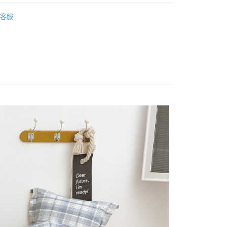
業銀行
星展（台灣）商業銀行
純棉床包被套
單人/105x186
際商業銀行
中國信託商業銀行
客服
天信用卡公司
/105x186
床包被套組(薄被套)
分期
(薄被套)
純棉 Cotton
你分期使用說明】
享後付
由台灣大哥大提供，台灣大哥大用戶可立即使用無須另外申請。
式選擇「大哥付你分期」，訂單成立後會自動跳轉到大哥付的交易
證手機門號後，選擇欲分期的期數、繳款截止日，確認付款後即
FTEE先享後付」】
t
。
先享後付是「在收到商品之後才付款」的支付方式。 讓您購物簡單
准額度、可分期數及費用金額請依後續交易確認頁面所載為準。
心！
立30分鐘內，如未前往確認交易或遇審核未通過，訂單將自動取
：不需註冊會員、不需綁卡、不需儲值。
 Point」為中華電信所提供之點數服務，可於會員專區綁定中華電
「轉專審核」未通過狀況，表示未達大哥付你分期系統評分，恕
：只要手機號碼，簡訊認證，即可結帳。
，即可在購物車使用 Hami Point 折抵消費金額 (1點等於1
評估內容。
：先確認商品／服務後，再付款。
式說明】
項不併入電信帳單，「大哥付你分期」於每月結算日後寄送繳費提
EE先享後付」結帳流程】
方式選擇「AFTEE先享後付」後，將跳轉至「AFTEE先享後
訊連結打開帳單後，可選擇「超商條碼／台灣大直營門市／銀行轉
頁面，進行簡訊認證並確認金額後，即可完成結帳。
付款
付／iPASS MONEY」等通路繳費。
成立數日內，您將收到繳費通知簡訊。
費通知簡訊後14天內，點擊此簡訊中的連結，可透過四大超商
0，滿NT$699(含以上)免運費
項】
網路銀行／等多元方式進行付款，方視為交易完成。
係由「台灣大哥大股份有限公司」（以下簡稱本公司）所提供，讓
：結帳手續完成當下不需立刻繳費，但若您需要取消訂單，請聯
家取貨
易時，得透過本服務購買商品或服務，並由商店將買賣／分期付
的店家。未經商家同意取消之訂單仍視為有效，需透過AFTEE
0，滿NT$699(含以上)免運費
金債權讓與本公司後，依約使用本公司帳單繳交帳款。
繳納相關費用。
意付款使用「大哥付你分期」之契約關係目的，商店將以您的個人