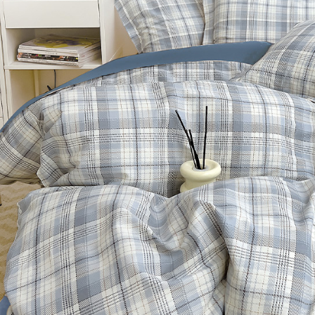
※ 交易是
7-11取貨
資料（包
是否繳費成
用，由本
付客戶支
每筆NT$6
3.完整用
【注意事
付款後7-1
１．透過由
每筆NT$6
交易，需
求債權轉
新竹貨運
２．關於
https://aft
每筆NT$8
３．未成
「AFTE
任。
４．使用「
即時審查
結果請求
５．嚴禁
形，恩沛
動。