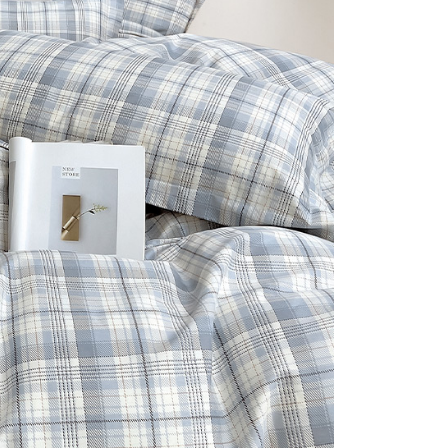
否成功請以「AFTEE先享後付 」之結帳頁面顯示為準，若有關於
付款
含姓名、電話或地址）提供予台灣大哥大進項蒐集、處理及利
功／繳費後需取消欲退款等相關疑問，請聯繫「AFTEE先享後
公司與您本人進行分期帳單所需資料之確認、核對及更正。
援中心」
https://netprotections.freshdesk.com/support/home
0，滿NT$999(含以上)免運費
戶服務條款，請詳閱以下連結：
https://oppay.tw/userRule
項】
1取貨
恩沛科技股份有限公司提供之「AFTEE先享後付」服務完成之
0，滿NT$999(含以上)免運費
依本服務之必要範圍內提供個人資料，並將交易相關給付款項請
讓予恩沛科技股份有限公司。
個人資料處理事宜，請瀏覽以下網址：
ee.tw/terms/#terms3
0，滿NT$999(含以上)免運費
年的使用者請事先徵得法定代理人或監護人之同意方可使用
E先享後付」，若未經同意申辦者引起之損失，本公司不負相關責
AFTEE先享後付」時，將依據個別帳號之用戶狀況，依本公司
核予不同之上限額度；若仍有額度不足之情形，本公司將視審查
用戶進行身份認證。
一人註冊多個帳號或使用他人資訊註冊。若發現惡意使用之情
科技股份有限公司將有權停止該用戶之使用額度並採取法律行