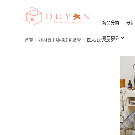
商品分類
最新
會員獨享
首頁
找材質┃純棉床包被套
單人/105x186