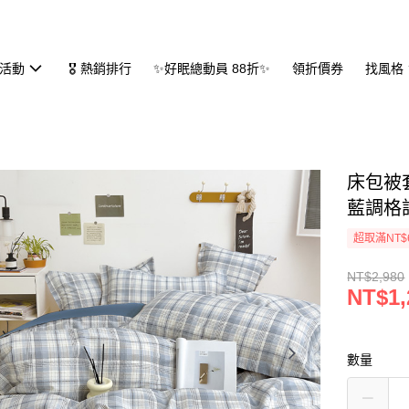
活動
🎖 熱銷排行
✨好眠總動員 88折✨
領折價券
找風格
床包被套
藍調格
超取滿NT$
NT$2,980
NT$1,
數量