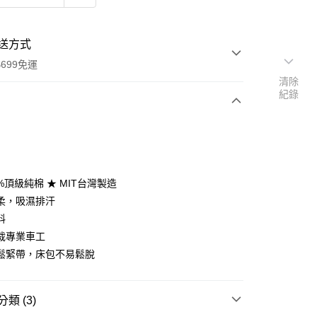
送方式
699免運
清除
紀錄
次付款
期付款
0 利率 每期
NT$406
21家銀行
0%頂級純棉 ★ MIT台灣製造
庫商業銀行
第一商業銀行
柔，吸濕排汗
付款
業銀行
彰化商業銀行
料
業儲蓄銀行
台北富邦商業銀行
裁專業車工
華商業銀行
兆豐國際商業銀行
鬆緊帶，床包不易鬆脫
小企業銀行
台中商業銀行
台灣）商業銀行
華泰商業銀行
業銀行
遠東國際商業銀行
類 (3)
業銀行
永豐商業銀行
y