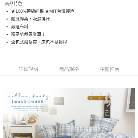
商品特色
合作金庫商業銀行
第一商業銀行
超商取貨付款
★100%頂級純棉 ★MIT台灣製造
華南商業銀行
彰化商業銀行
觸感輕柔，吸濕排汗
LINE Pay
上海商業儲蓄銀行
台北富邦商業銀行
國泰世華商業銀行
兆豐國際商業銀行
嚴選布料
Apple Pay
臺灣中小企業銀行
台中商業銀行
精密剪裁專業車工
匯豐（台灣）商業銀行
華泰商業銀行
全包式鬆緊帶，床包不易鬆脫
悠遊付
聯邦商業銀行
遠東國際商業銀行
元大商業銀行
永豐商業銀行
Google Pay
玉山商業銀行
星展（台灣）商業銀行
台新國際商業銀行
中國信託商業銀行
全盈+PAY
詳細說明
商品規格
相關推薦
台灣樂天信用卡公司
大哥付你分期
相關說明
【大哥付你分期使用說明】
AFTEE先享後付
1.本服務由台灣大哥大提供，台灣大哥大用戶可立即使用無須另外申請。
2.付款方式選擇「大哥付你分期」，訂單成立後會自動跳轉到大哥付的交易
相關說明
流程，驗證手機門號後，選擇欲分期的期數、繳款截止日，確認付款後即完
【關於「AFTEE先享後付」】
成交易。
Hami Point
AFTEE先享後付是「在收到商品之後才付款」的支付方式。 讓您購物簡單
3.實際核准額度、可分期數及費用金額請依後續交易確認頁面所載為準。
便利好安心！
相關說明
4.訂單成立30分鐘內，如未前往確認交易或遇審核未通過，訂單將自動取
１．簡單：不需註冊會員、不需綁卡、不需儲值。
「Hami Point」為中華電信所提供之點數服務，可於會員專區綁定中華電信
消。如遇「轉專審核」未通過狀況，表示未達大哥付你分期系統評分，恕無
２．便利：只要手機號碼，簡訊認證，即可結帳。
ATM付款
會員帳號後，即可在購物車使用 Hami Point 折抵消費金額 (1點等於1元)。
法說明評估內容。