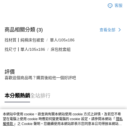
客服
商品相關分類 (3)
查看全部
找材質┃純棉床包被套
單人/105x186
找尺寸┃單人/105x186
床包枕套組
評價
喜歡這個商品嗎？購買後給他一個好評吧
本分類熱銷
全站排行
本網站中使用 cookie，欲查詢有關本網站使用 cookie 方式之詳情，及若您不希
熱門標籤
望在電腦上使用 cookie 時應如何變更電腦的 cookie 設定，請參閱本網站「
隱私
權條款
」之 Cookie 聲明。您繼續使用本網站即表示您同意本公司得按本網站使