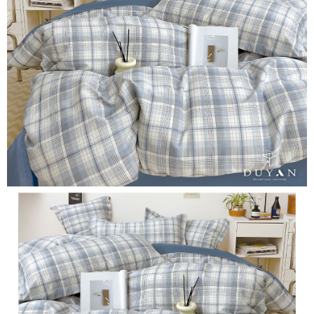
３．安心：先確認商品／服務後，再付款。
【繳款方式說明】
1.分期款項不併入電信帳單，「大哥付你分期」於每月結算日後寄送繳費提
運送方式
【「AFTEE先享後付」結帳流程】
醒簡訊。
１．於結帳方式選擇「AFTEE先享後付」後，將跳轉至「AFTEE先享後付」
2.透過簡訊連結打開帳單後，可選擇「超商條碼／台灣大直營門市／銀行轉
全家取貨付款
結帳頁面，進行簡訊認證並確認金額後，即可完成結帳。
帳／街口支付／iPASS MONEY」等通路繳費。
２．訂單成立數日內，您將收到繳費通知簡訊。
每筆NT$60，滿NT$699(含以上)免運費
３．收到繳費通知簡訊後14天內，點擊此簡訊中的連結，可透過四大超商／
【注意事項】
ATM／網路銀行／等多元方式進行付款，方視為交易完成。
付款後全家取貨
1.本服務係由「台灣大哥大股份有限公司」（以下簡稱本公司）所提供，讓
※ 請注意：結帳手續完成當下不需立刻繳費，但若您需要取消訂單，請聯絡
用戶於交易時，得透過本服務購買商品或服務，並由商店將買賣／分期付款
每筆NT$60，滿NT$699(含以上)免運費
購買商品的店家。未經商家同意取消之訂單仍視為有效，需透過AFTEE先享
買賣價金債權讓與本公司後，依約使用本公司帳單繳交帳款。
後付繳納相關費用。
2.基於同意付款使用「大哥付你分期」之契約關係目的，商店將以您的個人
7-11取貨付款
※ 交易是否成功請以「AFTEE先享後付 」之結帳頁面顯示為準，若有關於
資料（包含姓名、電話或地址）提供予台灣大哥大進項蒐集、處理及利用，
是否繳費成功／繳費後需取消欲退款等相關疑問，請聯繫「AFTEE先享後付
每筆NT$60，滿NT$999(含以上)免運費
由本公司與您本人進行分期帳單所需資料之確認、核對及更正。
客戶支援中心」
https://netprotections.freshdesk.com/support/home
3.完整用戶服務條款，請詳閱以下連結：
https://oppay.tw/userRule
付款後7-11取貨
【注意事項】
每筆NT$60，滿NT$999(含以上)免運費
１．透過由恩沛科技股份有限公司提供之「AFTEE先享後付」服務完成之交
易，需依本服務之必要範圍內提供個人資料，並將交易相關給付款項請求債
新竹貨運
權轉讓予恩沛科技股份有限公司。
２．關於個人資料處理事宜，請瀏覽以下網址：
每筆NT$80，滿NT$999(含以上)免運費
https://aftee.tw/terms/#terms3
３．未成年的使用者請事先徵得法定代理人或監護人之同意方可使用
「AFTEE先享後付」，若未經同意申辦者引起之損失，本公司不負相關責
任。
４．使用「AFTEE先享後付」時，將依據個別帳號之用戶狀況，依本公司即