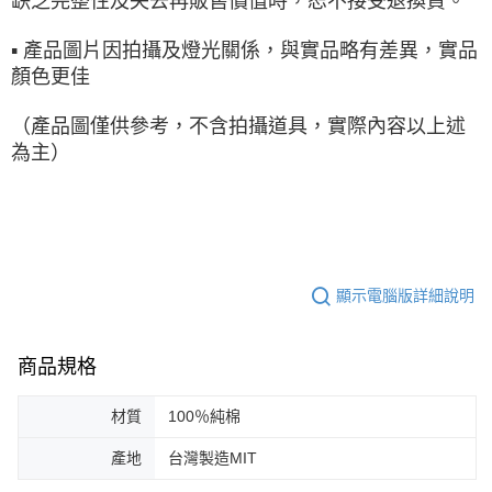
缺乏完整性及失去再販售價值時，恕不接受退換貨。
▪ 產品圖片因拍攝及燈光關係，與實品略有差異，實品
顏色更佳
（產品圖僅供參考，不含拍攝道具，實際內容以上述
為主）
顯示電腦版詳細說明
商品規格
材質
100％純棉
產地
台灣製造MIT