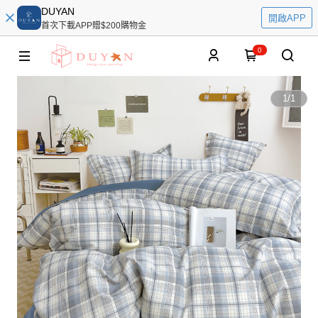
DUYAN
開啟APP
首次下載APP贈$200購物金
0
1
/
1