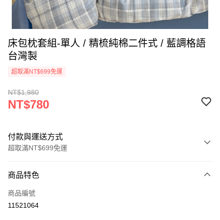
床包枕套組-單人 / 精梳純棉二件式 / 藍調格語
台灣製
超取滿NT$699免運
NT$1,980
NT$780
付款與運送方式
超取滿NT$699免運
付款方式
商品特色
信用卡一次付款
商品編號
信用卡分期付款
11521064
3 期 0 利率 每期
NT$260
21家銀行