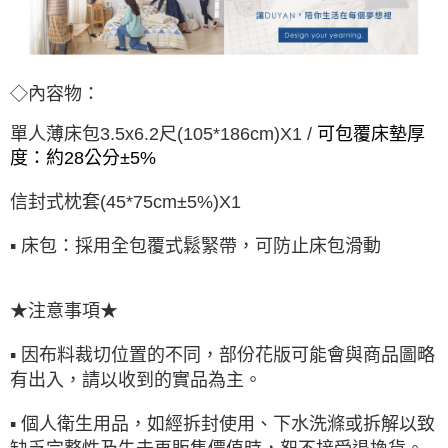
◇內容物：
單人薄床包3.5x6.2尺(105*186cm)X1 /
可包覆床墊厚
度：約28公分±5%
信封式枕套(45*75cm±5%)X1
▪ 床包：採用全包覆式鬆緊帶，可防止床包滑動
★注意事項★
▪ 因布料裁切位置的不同，部份花版可能會與商品圖略
有出入，請以收到的實品為主。
▪ 個人衛生用品，如經拆封使用、下水洗滌或拆解以致