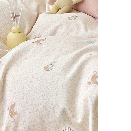
否成功請以「AFTEE先享後付 」之結帳頁面顯示為準，若有關於
付款
含姓名、電話或地址）提供予台灣大哥大進項蒐集、處理及利
功／繳費後需取消欲退款等相關疑問，請聯繫「AFTEE先享後
公司與您本人進行分期帳單所需資料之確認、核對及更正。
援中心」
https://netprotections.freshdesk.com/support/home
0，滿NT$999(含以上)免運費
戶服務條款，請詳閱以下連結：
https://oppay.tw/userRule
項】
1取貨
恩沛科技股份有限公司提供之「AFTEE先享後付」服務完成之
0，滿NT$999(含以上)免運費
依本服務之必要範圍內提供個人資料，並將交易相關給付款項請
讓予恩沛科技股份有限公司。
個人資料處理事宜，請瀏覽以下網址：
ee.tw/terms/#terms3
0，滿NT$999(含以上)免運費
年的使用者請事先徵得法定代理人或監護人之同意方可使用
E先享後付」，若未經同意申辦者引起之損失，本公司不負相關責
AFTEE先享後付」時，將依據個別帳號之用戶狀況，依本公司
核予不同之上限額度；若仍有額度不足之情形，本公司將視審查
用戶進行身份認證。
一人註冊多個帳號或使用他人資訊註冊。若發現惡意使用之情
科技股份有限公司將有權停止該用戶之使用額度並採取法律行