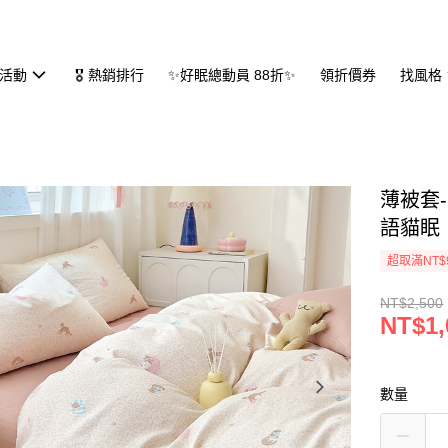
活動
🎖 熱銷排行
✨好眠總動員 88折✨
領折價券
找風格
薄被套-單
語貓眠
超取滿NT$
NT$2,500
NT$1,
數量