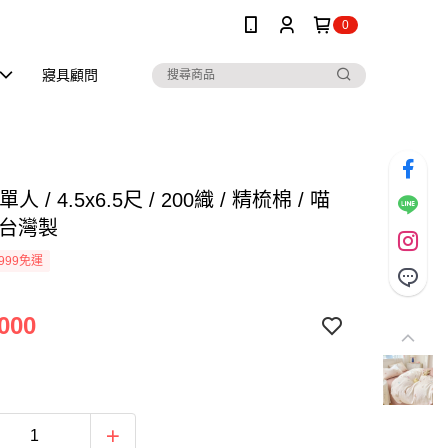
0
寢具顧問
人 / 4.5x6.5尺 / 200織 / 精梳棉 / 喵
 台灣製
999免運
000