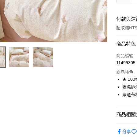
付款與運
超取滿NT$
付款方式
商品特色
信用卡一
商品編號
11499305
信用卡分
商品特色
3 期 
★ 10
合作金
吸濕排
超商取貨
華南商
嚴選布
LINE Pay
上海商
國泰世
Apple Pay
臺灣中
商品相關分
匯豐（
悠遊付
聯邦商
找尺寸┃單人
元大商
分享
Google Pa
被套┃Duvet