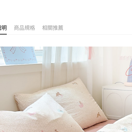
玉山商
台新國
全盈+PAY
台灣樂
大哥付你
相關說明
說明
商品規格
相關推薦
【大哥付
AFTEE先
1.本服務
2.付款方
相關說明
流程，驗
【關於「A
Hami Poin
完成交易
AFTEE
3.實際核
便利好安
相關說明
4.訂單成
１．簡單
「Hami
消。如遇
ATM付款
２．便利
信會員帳號後
無法說明
３．安心
元)。
【繳款方
1.分期款
【「AFT
運送方式
醒簡訊。
１．於結帳
2.透過簡
付」結帳
全家取貨
帳／街口支
２．訂單
３．收到繳
每筆NT$6
【注意事
／ATM／
1.本服務
※ 請注意
付款後全
用戶於交
絡購買商品
每筆NT$6
款買賣價
先享後付
2.基於同