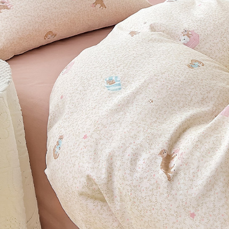
※ 交易是
7-11取貨
資料（包
是否繳費成
用，由本
付客戶支
每筆NT$6
3.完整用
【注意事
付款後7-1
１．透過由
每筆NT$6
交易，需
求債權轉
新竹貨運
２．關於
https://aft
每筆NT$8
３．未成
「AFTE
任。
４．使用「
即時審查
結果請求
５．嚴禁
形，恩沛
動。