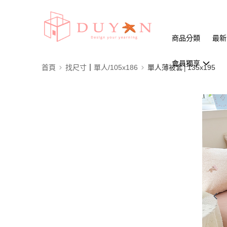
商品分類
最新
會員獨享
首頁
找尺寸┃單人/105x186
單人薄被套│135x195