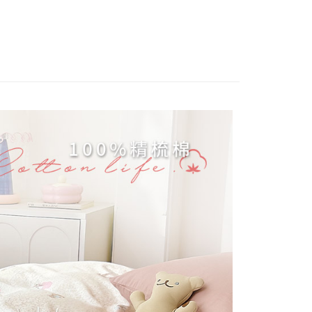
業銀行
星展（台灣）商業銀行
際商業銀行
中國信託商業銀行
天信用卡公司
分期
你分期使用說明】
享後付
由台灣大哥大提供，台灣大哥大用戶可立即使用無須另外申請。
式選擇「大哥付你分期」，訂單成立後會自動跳轉到大哥付的交易
證手機門號後，選擇欲分期的期數、繳款截止日，確認付款後即
FTEE先享後付」】
t
。
先享後付是「在收到商品之後才付款」的支付方式。 讓您購物簡單
准額度、可分期數及費用金額請依後續交易確認頁面所載為準。
心！
立30分鐘內，如未前往確認交易或遇審核未通過，訂單將自動取
：不需註冊會員、不需綁卡、不需儲值。
 Point」為中華電信所提供之點數服務，可於會員專區綁定中華電
「轉專審核」未通過狀況，表示未達大哥付你分期系統評分，恕
：只要手機號碼，簡訊認證，即可結帳。
，即可在購物車使用 Hami Point 折抵消費金額 (1點等於1
評估內容。
：先確認商品／服務後，再付款。
式說明】
項不併入電信帳單，「大哥付你分期」於每月結算日後寄送繳費提
EE先享後付」結帳流程】
方式選擇「AFTEE先享後付」後，將跳轉至「AFTEE先享後
訊連結打開帳單後，可選擇「超商條碼／台灣大直營門市／銀行轉
頁面，進行簡訊認證並確認金額後，即可完成結帳。
付款
付／iPASS MONEY」等通路繳費。
成立數日內，您將收到繳費通知簡訊。
費通知簡訊後14天內，點擊此簡訊中的連結，可透過四大超商
0，滿NT$999(含以上)免運費
項】
網路銀行／等多元方式進行付款，方視為交易完成。
係由「台灣大哥大股份有限公司」（以下簡稱本公司）所提供，讓
：結帳手續完成當下不需立刻繳費，但若您需要取消訂單，請聯
家取貨
易時，得透過本服務購買商品或服務，並由商店將買賣／分期付
的店家。未經商家同意取消之訂單仍視為有效，需透過AFTEE
0，滿NT$999(含以上)免運費
金債權讓與本公司後，依約使用本公司帳單繳交帳款。
繳納相關費用。
意付款使用「大哥付你分期」之契約關係目的，商店將以您的個人