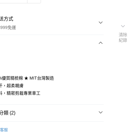
送方式
999免運
清除
紀錄
次付款
期付款
0 利率 每期
NT$333
21家銀行
0%優質精梳棉 ★ MIT台灣製造
庫商業銀行
第一商業銀行
汗，超柔親膚
付款
業銀行
彰化商業銀行
料，精密剪裁專業車工
業儲蓄銀行
台北富邦商業銀行
華商業銀行
兆豐國際商業銀行
小企業銀行
台中商業銀行
類 (2)
台灣）商業銀行
華泰商業銀行
業銀行
遠東國際商業銀行
/105x186
單人薄被套│135x195
業銀行
永豐商業銀行
客服
y
 cover
單人被套