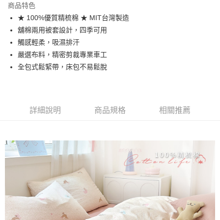
商品特色
合作金庫商業銀行
第一商業銀行
超商取貨付款
★ 100%優質精梳棉 ★ MIT台灣製造
華南商業銀行
彰化商業銀行
舖棉兩用被套設計，四季可用
LINE Pay
上海商業儲蓄銀行
台北富邦商業銀行
國泰世華商業銀行
兆豐國際商業銀行
觸感輕柔，吸濕排汗
Apple Pay
臺灣中小企業銀行
台中商業銀行
嚴選布料，精密剪裁專業車工
匯豐（台灣）商業銀行
華泰商業銀行
全包式鬆緊帶，床包不易鬆脫
悠遊付
聯邦商業銀行
遠東國際商業銀行
元大商業銀行
永豐商業銀行
Google Pay
玉山商業銀行
星展（台灣）商業銀行
台新國際商業銀行
中國信託商業銀行
全盈+PAY
詳細說明
商品規格
相關推薦
台灣樂天信用卡公司
大哥付你分期
相關說明
【大哥付你分期使用說明】
AFTEE先享後付
1.本服務由台灣大哥大提供，台灣大哥大用戶可立即使用無須另外申請。
2.付款方式選擇「大哥付你分期」，訂單成立後會自動跳轉到大哥付的交易
相關說明
流程，驗證手機門號後，選擇欲分期的期數、繳款截止日，確認付款後即完
【關於「AFTEE先享後付」】
成交易。
Hami Point
AFTEE先享後付是「在收到商品之後才付款」的支付方式。 讓您購物簡單
3.實際核准額度、可分期數及費用金額請依後續交易確認頁面所載為準。
便利好安心！
相關說明
4.訂單成立30分鐘內，如未前往確認交易或遇審核未通過，訂單將自動取
１．簡單：不需註冊會員、不需綁卡、不需儲值。
「Hami Point」為中華電信所提供之點數服務，可於會員專區綁定中華電信
消。如遇「轉專審核」未通過狀況，表示未達大哥付你分期系統評分，恕無
２．便利：只要手機號碼，簡訊認證，即可結帳。
ATM付款
會員帳號後，即可在購物車使用 Hami Point 折抵消費金額 (1點等於1元)。
法說明評估內容。