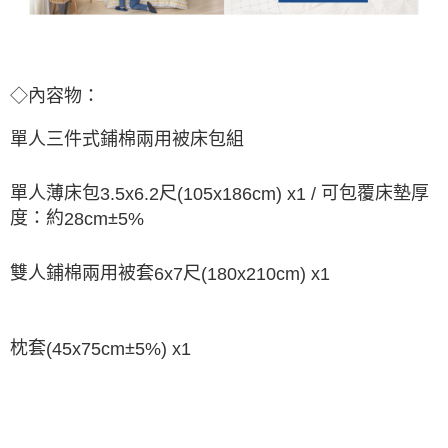
◇內容物：
單人三件式鋪棉兩用被床包組
單人薄床包
尺
可包覆床墊厚
3.5x6.2
(105x186cm) x1 /
度：約
±
28cm
5%
雙人鋪棉兩用被套
尺
6x7
(180x210cm) x1
枕套
±
(45x75cm
5%) x1