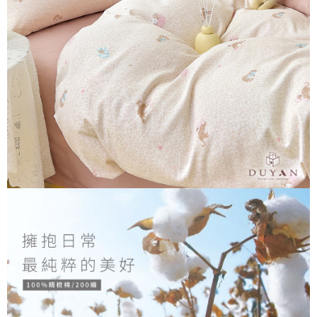
３．安心：先確認商品／服務後，再付款。
【繳款方式說明】
1.分期款項不併入電信帳單，「大哥付你分期」於每月結算日後寄送繳費提
運送方式
【「AFTEE先享後付」結帳流程】
醒簡訊。
１．於結帳方式選擇「AFTEE先享後付」後，將跳轉至「AFTEE先享後付」
2.透過簡訊連結打開帳單後，可選擇「超商條碼／台灣大直營門市／銀行轉
全家取貨付款
結帳頁面，進行簡訊認證並確認金額後，即可完成結帳。
帳／街口支付／iPASS MONEY」等通路繳費。
２．訂單成立數日內，您將收到繳費通知簡訊。
每筆NT$60，滿NT$699(含以上)免運費
３．收到繳費通知簡訊後14天內，點擊此簡訊中的連結，可透過四大超商／
【注意事項】
ATM／網路銀行／等多元方式進行付款，方視為交易完成。
付款後全家取貨
1.本服務係由「台灣大哥大股份有限公司」（以下簡稱本公司）所提供，讓
※ 請注意：結帳手續完成當下不需立刻繳費，但若您需要取消訂單，請聯絡
用戶於交易時，得透過本服務購買商品或服務，並由商店將買賣／分期付款
每筆NT$60，滿NT$699(含以上)免運費
購買商品的店家。未經商家同意取消之訂單仍視為有效，需透過AFTEE先享
買賣價金債權讓與本公司後，依約使用本公司帳單繳交帳款。
後付繳納相關費用。
2.基於同意付款使用「大哥付你分期」之契約關係目的，商店將以您的個人
7-11取貨付款
※ 交易是否成功請以「AFTEE先享後付 」之結帳頁面顯示為準，若有關於
資料（包含姓名、電話或地址）提供予台灣大哥大進項蒐集、處理及利用，
是否繳費成功／繳費後需取消欲退款等相關疑問，請聯繫「AFTEE先享後付
每筆NT$60，滿NT$999(含以上)免運費
由本公司與您本人進行分期帳單所需資料之確認、核對及更正。
客戶支援中心」
https://netprotections.freshdesk.com/support/home
3.完整用戶服務條款，請詳閱以下連結：
https://oppay.tw/userRule
付款後7-11取貨
【注意事項】
每筆NT$60，滿NT$999(含以上)免運費
１．透過由恩沛科技股份有限公司提供之「AFTEE先享後付」服務完成之交
易，需依本服務之必要範圍內提供個人資料，並將交易相關給付款項請求債
新竹貨運
權轉讓予恩沛科技股份有限公司。
２．關於個人資料處理事宜，請瀏覽以下網址：
每筆NT$80，滿NT$999(含以上)免運費
https://aftee.tw/terms/#terms3
３．未成年的使用者請事先徵得法定代理人或監護人之同意方可使用
「AFTEE先享後付」，若未經同意申辦者引起之損失，本公司不負相關責
任。
４．使用「AFTEE先享後付」時，將依據個別帳號之用戶狀況，依本公司即