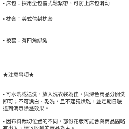
▪
床包：採用全包覆式鬆緊帶，可防止床包滑動
▪
枕套：美式信封枕套
▪
被套：有四角綁繩
★注意事項★
▪ 可水洗或送洗，放入洗衣袋為佳，與深色商品分開洗
即可；不可漂白、乾洗，且不建議烘乾，並定期日曬
達到消毒除溼效果。
▪ 因布料裁切位置的不同，部份花版可能會與商品圖略
有出入，請以收到的實品為主。