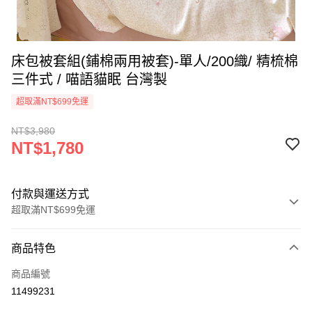
床包被套組(鋪棉兩用被套)-單人/200織/ 精梳棉
三件式 / 喵語貓眠 台灣製
超取滿NT$699免運
NT$3,980
NT$1,780
付款與運送方式
超取滿NT$699免運
付款方式
商品特色
信用卡一次付款
商品編號
信用卡分期付款
11499231
3 期 0 利率 每期
NT$593
21家銀行