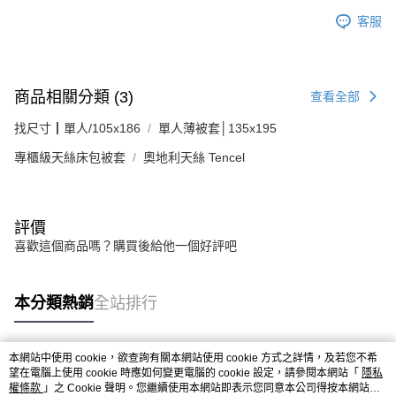
客服
商品相關分類 (3)
查看全部
找尺寸┃單人/105x186
單人薄被套│135x195
專櫃級天絲床包被套
奧地利天絲 Tencel
評價
喜歡這個商品嗎？購買後給他一個好評吧
本分類熱銷
全站排行
本網站中使用 cookie，欲查詢有關本網站使用 cookie 方式之詳情，及若您不希
熱門標籤
望在電腦上使用 cookie 時應如何變更電腦的 cookie 設定，請參閱本網站「
隱私
權條款
」之 Cookie 聲明。您繼續使用本網站即表示您同意本公司得按本網站使