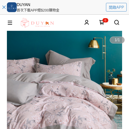
DUYAN
開啟APP
首次下載APP贈$200購物金
0
1
/
1