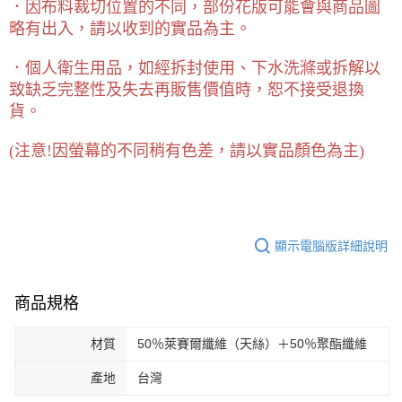
．因布料裁切位置的不同，部份花版可能會與商品圖
略有出入，請以收到的實品為主。
．個人衛生用品，如經拆封使用、下水洗滌或拆解以
致缺乏完整性及失去再販售價值時，恕不接受退換
貨。
(
注意!因螢幕的不同稍有色差，請以實品顏色為主)
顯示電腦版詳細說明
商品規格
材質
50％萊賽爾纖維（天絲）＋50％聚酯纖維
產地
台灣