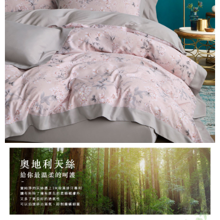
３．安心：先確認商品／服務後，再付款。
【繳款方式說明】
1.分期款項不併入電信帳單，「大哥付你分期」於每月結算日後寄送繳費提
運送方式
【「AFTEE先享後付」結帳流程】
醒簡訊。
１．於結帳方式選擇「AFTEE先享後付」後，將跳轉至「AFTEE先享後付」
2.透過簡訊連結打開帳單後，可選擇「超商條碼／台灣大直營門市／銀行轉
全家取貨付款
結帳頁面，進行簡訊認證並確認金額後，即可完成結帳。
帳／街口支付／iPASS MONEY」等通路繳費。
２．訂單成立數日內，您將收到繳費通知簡訊。
每筆NT$60，滿NT$699(含以上)免運費
３．收到繳費通知簡訊後14天內，點擊此簡訊中的連結，可透過四大超商／
【注意事項】
ATM／網路銀行／等多元方式進行付款，方視為交易完成。
付款後全家取貨
1.本服務係由「台灣大哥大股份有限公司」（以下簡稱本公司）所提供，讓
※ 請注意：結帳手續完成當下不需立刻繳費，但若您需要取消訂單，請聯絡
用戶於交易時，得透過本服務購買商品或服務，並由商店將買賣／分期付款
每筆NT$60，滿NT$699(含以上)免運費
購買商品的店家。未經商家同意取消之訂單仍視為有效，需透過AFTEE先享
買賣價金債權讓與本公司後，依約使用本公司帳單繳交帳款。
後付繳納相關費用。
2.基於同意付款使用「大哥付你分期」之契約關係目的，商店將以您的個人
7-11取貨付款
※ 交易是否成功請以「AFTEE先享後付 」之結帳頁面顯示為準，若有關於
資料（包含姓名、電話或地址）提供予台灣大哥大進項蒐集、處理及利用，
是否繳費成功／繳費後需取消欲退款等相關疑問，請聯繫「AFTEE先享後付
每筆NT$60，滿NT$999(含以上)免運費
由本公司與您本人進行分期帳單所需資料之確認、核對及更正。
客戶支援中心」
https://netprotections.freshdesk.com/support/home
3.完整用戶服務條款，請詳閱以下連結：
https://oppay.tw/userRule
付款後7-11取貨
【注意事項】
每筆NT$60，滿NT$999(含以上)免運費
１．透過由恩沛科技股份有限公司提供之「AFTEE先享後付」服務完成之交
易，需依本服務之必要範圍內提供個人資料，並將交易相關給付款項請求債
新竹貨運
權轉讓予恩沛科技股份有限公司。
２．關於個人資料處理事宜，請瀏覽以下網址：
每筆NT$80，滿NT$999(含以上)免運費
https://aftee.tw/terms/#terms3
３．未成年的使用者請事先徵得法定代理人或監護人之同意方可使用
「AFTEE先享後付」，若未經同意申辦者引起之損失，本公司不負相關責
任。
４．使用「AFTEE先享後付」時，將依據個別帳號之用戶狀況，依本公司即