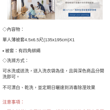
◇內容物：
單人薄被套4.5x6.5尺(135x195cm)X1
▪ 被套：有四角綁繩
◇洗滌方式：
可水洗或送洗，送入洗衣袋為佳，且與深色商品分開
洗即可。
不可漂白、乾洗，並定期日曬達到消毒除溼效果
注意事項：