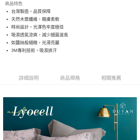
商品特色
合作金庫商業銀行
第一商業銀行
超商取貨付款
台灣製造，品質保障
華南商業銀行
彰化商業銀行
天然木漿纖維，親膚柔軟
LINE Pay
上海商業儲蓄銀行
台北富邦商業銀行
國泰世華商業銀行
兆豐國際商業銀行
時尚設計，光澤色牢度極佳
Apple Pay
臺灣中小企業銀行
台中商業銀行
吸濕透氣涼爽，減少細菌滋長
匯豐（台灣）商業銀行
華泰商業銀行
如蠶絲般細緻，光滑亮麗
悠遊付
聯邦商業銀行
遠東國際商業銀行
3M專利技術，吸濕排汗
元大商業銀行
永豐商業銀行
Google Pay
玉山商業銀行
星展（台灣）商業銀行
台新國際商業銀行
中國信託商業銀行
全盈+PAY
台灣樂天信用卡公司
大哥付你分期
詳細說明
商品規格
相關推薦
相關說明
【大哥付你分期使用說明】
AFTEE先享後付
1.本服務由台灣大哥大提供，台灣大哥大用戶可立即使用無須另外申請。
2.付款方式選擇「大哥付你分期」，訂單成立後會自動跳轉到大哥付的交易
相關說明
流程，驗證手機門號後，選擇欲分期的期數、繳款截止日，確認付款後即完
【關於「AFTEE先享後付」】
成交易。
Hami Point
AFTEE先享後付是「在收到商品之後才付款」的支付方式。 讓您購物簡單
3.實際核准額度、可分期數及費用金額請依後續交易確認頁面所載為準。
便利好安心！
相關說明
4.訂單成立30分鐘內，如未前往確認交易或遇審核未通過，訂單將自動取
１．簡單：不需註冊會員、不需綁卡、不需儲值。
「Hami Point」為中華電信所提供之點數服務，可於會員專區綁定中華電信
消。如遇「轉專審核」未通過狀況，表示未達大哥付你分期系統評分，恕無
２．便利：只要手機號碼，簡訊認證，即可結帳。
ATM付款
會員帳號後，即可在購物車使用 Hami Point 折抵消費金額 (1點等於1元)。
法說明評估內容。