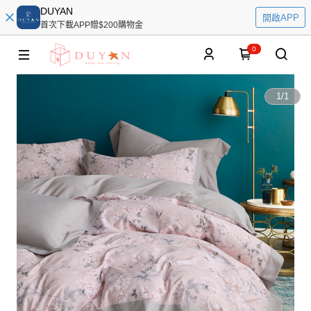
DUYAN
開啟APP
首次下載APP贈$200購物金
0
1
/
1