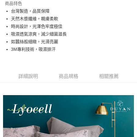
商品特色
合作金庫商業銀行
第一商業銀行
超商取貨付款
台灣製造，品質保障
華南商業銀行
彰化商業銀行
天然木漿纖維，親膚柔軟
LINE Pay
上海商業儲蓄銀行
台北富邦商業銀行
國泰世華商業銀行
兆豐國際商業銀行
時尚設計，光澤色牢度極佳
Apple Pay
臺灣中小企業銀行
台中商業銀行
吸濕透氣涼爽，減少細菌滋長
匯豐（台灣）商業銀行
華泰商業銀行
如蠶絲般細緻，光滑亮麗
悠遊付
聯邦商業銀行
遠東國際商業銀行
3M專利技術，吸濕排汗
元大商業銀行
永豐商業銀行
Google Pay
玉山商業銀行
星展（台灣）商業銀行
台新國際商業銀行
中國信託商業銀行
全盈+PAY
台灣樂天信用卡公司
大哥付你分期
詳細說明
商品規格
相關推薦
相關說明
【大哥付你分期使用說明】
AFTEE先享後付
1.本服務由台灣大哥大提供，台灣大哥大用戶可立即使用無須另外申請。
2.付款方式選擇「大哥付你分期」，訂單成立後會自動跳轉到大哥付的交易
相關說明
流程，驗證手機門號後，選擇欲分期的期數、繳款截止日，確認付款後即完
【關於「AFTEE先享後付」】
成交易。
Hami Point
AFTEE先享後付是「在收到商品之後才付款」的支付方式。 讓您購物簡單
3.實際核准額度、可分期數及費用金額請依後續交易確認頁面所載為準。
便利好安心！
相關說明
4.訂單成立30分鐘內，如未前往確認交易或遇審核未通過，訂單將自動取
１．簡單：不需註冊會員、不需綁卡、不需儲值。
「Hami Point」為中華電信所提供之點數服務，可於會員專區綁定中華電信
消。如遇「轉專審核」未通過狀況，表示未達大哥付你分期系統評分，恕無
２．便利：只要手機號碼，簡訊認證，即可結帳。
ATM付款
會員帳號後，即可在購物車使用 Hami Point 折抵消費金額 (1點等於1元)。
法說明評估內容。