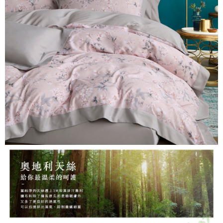
３．安心：先確認商品／服務後，再付款。
【繳款方式說明】
1.分期款項不併入電信帳單，「大哥付你分期」於每月結算日後寄送繳費提
運送方式
【「AFTEE先享後付」結帳流程】
醒簡訊。
１．於結帳方式選擇「AFTEE先享後付」後，將跳轉至「AFTEE先享後付」
2.透過簡訊連結打開帳單後，可選擇「超商條碼／台灣大直營門市／銀行轉
全家取貨付款
結帳頁面，進行簡訊認證並確認金額後，即可完成結帳。
帳／街口支付／iPASS MONEY」等通路繳費。
２．訂單成立數日內，您將收到繳費通知簡訊。
每筆NT$60，滿NT$999(含以上)免運費
３．收到繳費通知簡訊後14天內，點擊此簡訊中的連結，可透過四大超商／
【注意事項】
ATM／網路銀行／等多元方式進行付款，方視為交易完成。
付款後全家取貨
1.本服務係由「台灣大哥大股份有限公司」（以下簡稱本公司）所提供，讓
※ 請注意：結帳手續完成當下不需立刻繳費，但若您需要取消訂單，請聯絡
用戶於交易時，得透過本服務購買商品或服務，並由商店將買賣／分期付款
每筆NT$60，滿NT$999(含以上)免運費
購買商品的店家。未經商家同意取消之訂單仍視為有效，需透過AFTEE先享
買賣價金債權讓與本公司後，依約使用本公司帳單繳交帳款。
後付繳納相關費用。
2.基於同意付款使用「大哥付你分期」之契約關係目的，商店將以您的個人
7-11取貨付款
※ 交易是否成功請以「AFTEE先享後付 」之結帳頁面顯示為準，若有關於
資料（包含姓名、電話或地址）提供予台灣大哥大進項蒐集、處理及利用，
是否繳費成功／繳費後需取消欲退款等相關疑問，請聯繫「AFTEE先享後付
每筆NT$60，滿NT$999(含以上)免運費
由本公司與您本人進行分期帳單所需資料之確認、核對及更正。
客戶支援中心」
https://netprotections.freshdesk.com/support/home
3.完整用戶服務條款，請詳閱以下連結：
https://oppay.tw/userRule
付款後7-11取貨
【注意事項】
每筆NT$60，滿NT$999(含以上)免運費
１．透過由恩沛科技股份有限公司提供之「AFTEE先享後付」服務完成之交
易，需依本服務之必要範圍內提供個人資料，並將交易相關給付款項請求債
新竹貨運
權轉讓予恩沛科技股份有限公司。
２．關於個人資料處理事宜，請瀏覽以下網址：
每筆NT$80，滿NT$999(含以上)免運費
https://aftee.tw/terms/#terms3
３．未成年的使用者請事先徵得法定代理人或監護人之同意方可使用
「AFTEE先享後付」，若未經同意申辦者引起之損失，本公司不負相關責
任。
４．使用「AFTEE先享後付」時，將依據個別帳號之用戶狀況，依本公司即