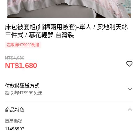
床包被套組(鋪棉兩用被套)-單人 / 奧地利天絲
三件式 / 慕花輕夢 台灣製
超取滿NT$999免運
NT$4,980
NT$1,680
付款與運送方式
超取滿NT$999免運
付款方式
商品特色
信用卡一次付款
商品編號
信用卡分期付款
11498997
3 期 0 利率 每期
NT$560
21家銀行