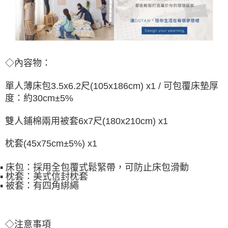
◇內容物：
單人薄床包3.5x6.2尺(105x186cm) x1 / 可包覆床墊厚
度：約30cm±5%
雙人鋪棉兩用被套6x7尺(180x210cm) x1
枕套(45x75cm±5%) x1
▪ 床包：採用全包覆式鬆緊帶，可防止床包滑動
▪ 枕套：美式信封枕套
▪ 被套：有四角綁繩
◇注意事項