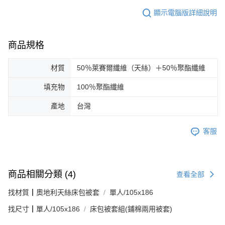
顯示電腦版詳細說明
商品規格
材質
50％萊賽爾纖維（天絲）＋50％聚酯纖維
填充物
100％聚酯纖維
產地
台灣
客服
商品相關分類 (4)
查看全部
找材質┃奧地利天絲床包被套
單人/105x186
找尺寸┃單人/105x186
床包被套組(鋪棉兩用被套)