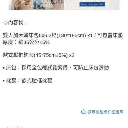
◇內容物：
雙人加大薄床包
6x6.2尺(180*186cm) x1
/ 可包覆床墊
厚度：約35公分±5%
歐式壓框
枕套(45*75cm±5%) x2
▪ 床包：採用全包覆式鬆緊帶，可防止床包滑動
▪ 枕套：
歐式壓框
枕套
顯示電腦版詳細說明