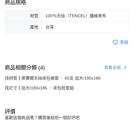
商品規格
材質
100％天絲（TENCEL）纖維表布
產地
台灣
客服
商品相關分類 (4)
查看全部
找材質┃萊賽爾天絲床包被套
60支 加大/180x186
找尺寸┃加大/180x186
床包枕套組
評價
喜歡這個商品嗎？購買後給他一個好評吧