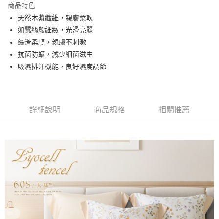
商品特色
合作金庫商業銀行
第一商業銀行
超商取貨付款
天然木漿纖維，親膚柔軟
華南商業銀行
彰化商業銀行
如蠶絲般細緻，光滑亮麗
LINE Pay
上海商業儲蓄銀行
台北富邦商業銀行
國泰世華商業銀行
兆豐國際商業銀行
絲滑柔順，親膚不刺激
Apple Pay
臺灣中小企業銀行
台中商業銀行
抗菌防蟎，減少細菌滋生
匯豐（台灣）商業銀行
華泰商業銀行
吸濕排汗機能，良好濕度調節
悠遊付
聯邦商業銀行
遠東國際商業銀行
元大商業銀行
永豐商業銀行
Google Pay
玉山商業銀行
星展（台灣）商業銀行
台新國際商業銀行
中國信託商業銀行
全盈+PAY
詳細說明
商品規格
相關推薦
台灣樂天信用卡公司
大哥付你分期
相關說明
【大哥付你分期使用說明】
AFTEE先享後付
1.本服務由台灣大哥大提供，台灣大哥大用戶可立即使用無須另外申請。
2.付款方式選擇「大哥付你分期」，訂單成立後會自動跳轉到大哥付的交易
相關說明
流程，驗證手機門號後，選擇欲分期的期數、繳款截止日，確認付款後即完
【關於「AFTEE先享後付」】
成交易。
Hami Point
AFTEE先享後付是「在收到商品之後才付款」的支付方式。 讓您購物簡單
3.實際核准額度、可分期數及費用金額請依後續交易確認頁面所載為準。
便利好安心！
相關說明
4.訂單成立30分鐘內，如未前往確認交易或遇審核未通過，訂單將自動取
１．簡單：不需註冊會員、不需綁卡、不需儲值。
「Hami Point」為中華電信所提供之點數服務，可於會員專區綁定中華電信
消。如遇「轉專審核」未通過狀況，表示未達大哥付你分期系統評分，恕無
２．便利：只要手機號碼，簡訊認證，即可結帳。
ATM付款
會員帳號後，即可在購物車使用 Hami Point 折抵消費金額 (1點等於1元)。
法說明評估內容。