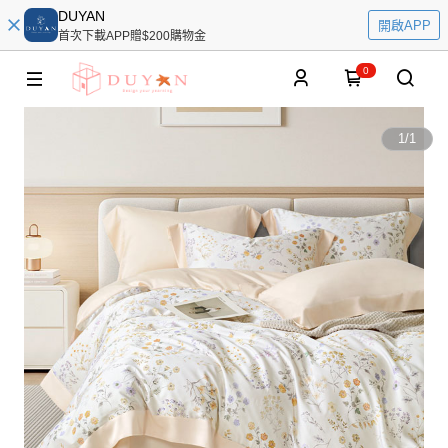
DUYAN
開啟APP
首次下載APP贈$200購物金
0
1
/
1