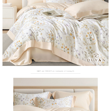
３．安心：先確認商品／服務後，再付款。
【繳款方式說明】
1.分期款項不併入電信帳單，「大哥付你分期」於每月結算日後寄送繳費提
運送方式
【「AFTEE先享後付」結帳流程】
醒簡訊。
１．於結帳方式選擇「AFTEE先享後付」後，將跳轉至「AFTEE先享後付」
2.透過簡訊連結打開帳單後，可選擇「超商條碼／台灣大直營門市／銀行轉
全家取貨付款
結帳頁面，進行簡訊認證並確認金額後，即可完成結帳。
帳／街口支付／iPASS MONEY」等通路繳費。
２．訂單成立數日內，您將收到繳費通知簡訊。
每筆NT$60，滿NT$699(含以上)免運費
３．收到繳費通知簡訊後14天內，點擊此簡訊中的連結，可透過四大超商／
【注意事項】
ATM／網路銀行／等多元方式進行付款，方視為交易完成。
付款後全家取貨
1.本服務係由「台灣大哥大股份有限公司」（以下簡稱本公司）所提供，讓
※ 請注意：結帳手續完成當下不需立刻繳費，但若您需要取消訂單，請聯絡
用戶於交易時，得透過本服務購買商品或服務，並由商店將買賣／分期付款
每筆NT$60，滿NT$699(含以上)免運費
購買商品的店家。未經商家同意取消之訂單仍視為有效，需透過AFTEE先享
買賣價金債權讓與本公司後，依約使用本公司帳單繳交帳款。
後付繳納相關費用。
2.基於同意付款使用「大哥付你分期」之契約關係目的，商店將以您的個人
7-11取貨付款
※ 交易是否成功請以「AFTEE先享後付 」之結帳頁面顯示為準，若有關於
資料（包含姓名、電話或地址）提供予台灣大哥大進項蒐集、處理及利用，
是否繳費成功／繳費後需取消欲退款等相關疑問，請聯繫「AFTEE先享後付
每筆NT$60，滿NT$999(含以上)免運費
由本公司與您本人進行分期帳單所需資料之確認、核對及更正。
客戶支援中心」
https://netprotections.freshdesk.com/support/home
3.完整用戶服務條款，請詳閱以下連結：
https://oppay.tw/userRule
付款後7-11取貨
【注意事項】
每筆NT$60，滿NT$999(含以上)免運費
１．透過由恩沛科技股份有限公司提供之「AFTEE先享後付」服務完成之交
易，需依本服務之必要範圍內提供個人資料，並將交易相關給付款項請求債
新竹貨運
權轉讓予恩沛科技股份有限公司。
２．關於個人資料處理事宜，請瀏覽以下網址：
每筆NT$80，滿NT$999(含以上)免運費
https://aftee.tw/terms/#terms3
３．未成年的使用者請事先徵得法定代理人或監護人之同意方可使用
「AFTEE先享後付」，若未經同意申辦者引起之損失，本公司不負相關責
任。
４．使用「AFTEE先享後付」時，將依據個別帳號之用戶狀況，依本公司即