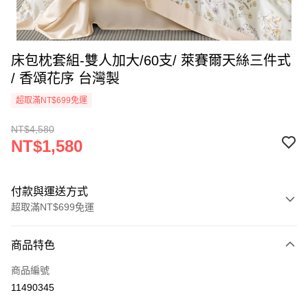
床包枕套組-雙人加大/60支/ 萊賽爾天絲三件式
/ 香頌花序 台灣製
超取滿NT$699免運
NT$4,580
NT$1,580
付款與運送方式
超取滿NT$699免運
付款方式
商品特色
信用卡一次付款
商品編號
信用卡分期付款
11490345
3 期 0 利率 每期
NT$526
21家銀行