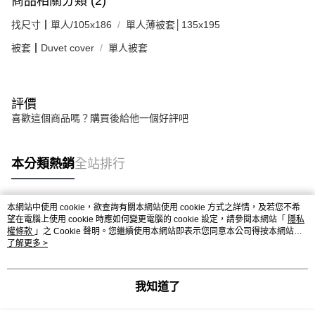
商品相關分類 (2)
找尺寸┃單人/105x186
單人薄被套│135x195
被套┃Duvet cover
單人被套
評價
喜歡這個商品嗎？購買後給他一個好評吧
本分類熱銷
全站排行
本網站中使用 cookie，欲查詢有關本網站使用 cookie 方式之詳情，及若您不希
熱門標籤
望在電腦上使用 cookie 時應如何變更電腦的 cookie 設定，請參閱本網站「
隱私
權條款
」之 Cookie 聲明。您繼續使用本網站即表示您同意本公司得按本網站使
用條款之 Cookie 聲明使用 cookie。
了解更多 >
我知道了