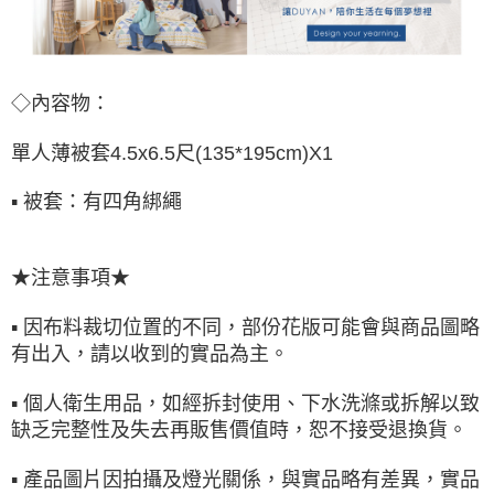
◇內容物：
單人薄被套
(135*195cm)X1
4.5x6.5尺
▪ 被套：有四角綁繩
★注意事項★
▪ 因布料裁切位置的不同，部份花版可能會與商品圖略
有出入，請以收到的實品為主。
▪ 個人衛生用品，如經拆封使用、下水洗滌或拆解以致
缺乏完整性及失去再販售價值時，恕不接受退換貨。
▪ 產品圖片因拍攝及燈光關係，與實品略有差異，實品