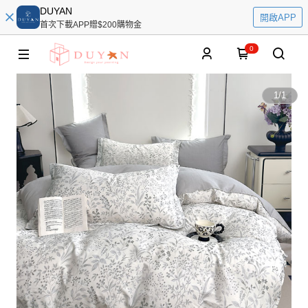
DUYAN
開啟APP
首次下載APP贈$200購物金
0
1
/
1