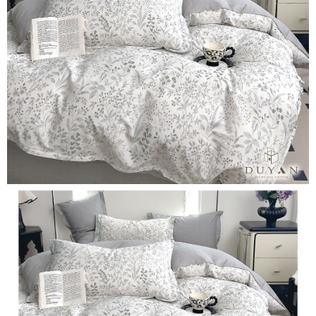
３．安心：先確認商品／服務後，再付款。
【繳款方式說明】
1.分期款項不併入電信帳單，「大哥付你分期」於每月結算日後寄送繳費提
運送方式
【「AFTEE先享後付」結帳流程】
醒簡訊。
１．於結帳方式選擇「AFTEE先享後付」後，將跳轉至「AFTEE先享後付」
2.透過簡訊連結打開帳單後，可選擇「超商條碼／台灣大直營門市／銀行轉
全家取貨付款
結帳頁面，進行簡訊認證並確認金額後，即可完成結帳。
帳／街口支付／iPASS MONEY」等通路繳費。
２．訂單成立數日內，您將收到繳費通知簡訊。
每筆NT$60，滿NT$699(含以上)免運費
３．收到繳費通知簡訊後14天內，點擊此簡訊中的連結，可透過四大超商／
【注意事項】
ATM／網路銀行／等多元方式進行付款，方視為交易完成。
付款後全家取貨
1.本服務係由「台灣大哥大股份有限公司」（以下簡稱本公司）所提供，讓
※ 請注意：結帳手續完成當下不需立刻繳費，但若您需要取消訂單，請聯絡
用戶於交易時，得透過本服務購買商品或服務，並由商店將買賣／分期付款
每筆NT$60，滿NT$699(含以上)免運費
購買商品的店家。未經商家同意取消之訂單仍視為有效，需透過AFTEE先享
買賣價金債權讓與本公司後，依約使用本公司帳單繳交帳款。
後付繳納相關費用。
2.基於同意付款使用「大哥付你分期」之契約關係目的，商店將以您的個人
7-11取貨付款
※ 交易是否成功請以「AFTEE先享後付 」之結帳頁面顯示為準，若有關於
資料（包含姓名、電話或地址）提供予台灣大哥大進項蒐集、處理及利用，
是否繳費成功／繳費後需取消欲退款等相關疑問，請聯繫「AFTEE先享後付
每筆NT$60，滿NT$999(含以上)免運費
由本公司與您本人進行分期帳單所需資料之確認、核對及更正。
客戶支援中心」
https://netprotections.freshdesk.com/support/home
3.完整用戶服務條款，請詳閱以下連結：
https://oppay.tw/userRule
付款後7-11取貨
【注意事項】
每筆NT$60，滿NT$999(含以上)免運費
１．透過由恩沛科技股份有限公司提供之「AFTEE先享後付」服務完成之交
易，需依本服務之必要範圍內提供個人資料，並將交易相關給付款項請求債
新竹貨運
權轉讓予恩沛科技股份有限公司。
２．關於個人資料處理事宜，請瀏覽以下網址：
每筆NT$80，滿NT$999(含以上)免運費
https://aftee.tw/terms/#terms3
３．未成年的使用者請事先徵得法定代理人或監護人之同意方可使用
「AFTEE先享後付」，若未經同意申辦者引起之損失，本公司不負相關責
任。
４．使用「AFTEE先享後付」時，將依據個別帳號之用戶狀況，依本公司即