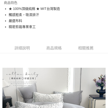
商品特色
合作金庫商業銀行
第一商業銀行
超商取貨付款
★ 100%頂級純棉 ★ MIT台灣製造
華南商業銀行
彰化商業銀行
觸感輕柔，吸濕排汗
LINE Pay
上海商業儲蓄銀行
台北富邦商業銀行
國泰世華商業銀行
兆豐國際商業銀行
嚴選布料
Apple Pay
臺灣中小企業銀行
台中商業銀行
精密剪裁專業車工
匯豐（台灣）商業銀行
華泰商業銀行
悠遊付
聯邦商業銀行
遠東國際商業銀行
元大商業銀行
永豐商業銀行
Google Pay
玉山商業銀行
星展（台灣）商業銀行
詳細說明
商品規格
相關推薦
台新國際商業銀行
中國信託商業銀行
全盈+PAY
台灣樂天信用卡公司
大哥付你分期
相關說明
【大哥付你分期使用說明】
AFTEE先享後付
1.本服務由台灣大哥大提供，台灣大哥大用戶可立即使用無須另外申請。
2.付款方式選擇「大哥付你分期」，訂單成立後會自動跳轉到大哥付的交易
相關說明
流程，驗證手機門號後，選擇欲分期的期數、繳款截止日，確認付款後即完
【關於「AFTEE先享後付」】
成交易。
Hami Point
AFTEE先享後付是「在收到商品之後才付款」的支付方式。 讓您購物簡單
3.實際核准額度、可分期數及費用金額請依後續交易確認頁面所載為準。
便利好安心！
相關說明
4.訂單成立30分鐘內，如未前往確認交易或遇審核未通過，訂單將自動取
１．簡單：不需註冊會員、不需綁卡、不需儲值。
「Hami Point」為中華電信所提供之點數服務，可於會員專區綁定中華電信
消。如遇「轉專審核」未通過狀況，表示未達大哥付你分期系統評分，恕無
２．便利：只要手機號碼，簡訊認證，即可結帳。
ATM付款
會員帳號後，即可在購物車使用 Hami Point 折抵消費金額 (1點等於1元)。
法說明評估內容。