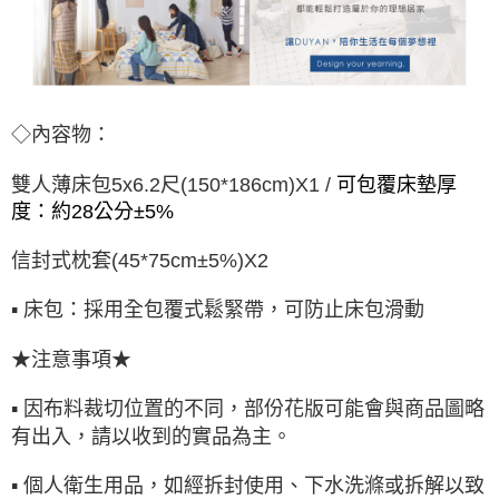
◇內容物：
雙人薄床包5x6.2尺(150*186cm)X1 /
可包覆床墊厚
度：約28公分±5%
信封式枕套(45*75cm±5%)X2
▪ 床包：採用全包覆式鬆緊帶，可防止床包滑動
★注意事項★
▪ 因布料裁切位置的不同，部份花版可能會與商品圖略
有出入，請以收到的實品為主。
▪ 個人衛生用品，如經拆封使用、下水洗滌或拆解以致