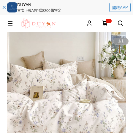
DUYAN
開啟APP
首次下載APP贈$200購物金
0
1
/
1