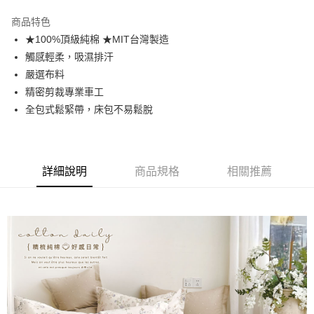
3 期 0 利率 每期
NT$299
21家銀行
商品特色
合作金庫商業銀行
第一商業銀行
超商取貨付款
★100%頂級純棉 ★MIT台灣製造
華南商業銀行
彰化商業銀行
觸感輕柔，吸濕排汗
LINE Pay
上海商業儲蓄銀行
台北富邦商業銀行
國泰世華商業銀行
兆豐國際商業銀行
嚴選布料
Apple Pay
臺灣中小企業銀行
台中商業銀行
精密剪裁專業車工
匯豐（台灣）商業銀行
華泰商業銀行
全包式鬆緊帶，床包不易鬆脫
悠遊付
聯邦商業銀行
遠東國際商業銀行
元大商業銀行
永豐商業銀行
Google Pay
玉山商業銀行
星展（台灣）商業銀行
台新國際商業銀行
中國信託商業銀行
全盈+PAY
詳細說明
商品規格
相關推薦
台灣樂天信用卡公司
大哥付你分期
相關說明
【大哥付你分期使用說明】
AFTEE先享後付
1.本服務由台灣大哥大提供，台灣大哥大用戶可立即使用無須另外申請。
2.付款方式選擇「大哥付你分期」，訂單成立後會自動跳轉到大哥付的交易
相關說明
流程，驗證手機門號後，選擇欲分期的期數、繳款截止日，確認付款後即完
【關於「AFTEE先享後付」】
成交易。
Hami Point
AFTEE先享後付是「在收到商品之後才付款」的支付方式。 讓您購物簡單
3.實際核准額度、可分期數及費用金額請依後續交易確認頁面所載為準。
便利好安心！
相關說明
4.訂單成立30分鐘內，如未前往確認交易或遇審核未通過，訂單將自動取
１．簡單：不需註冊會員、不需綁卡、不需儲值。
「Hami Point」為中華電信所提供之點數服務，可於會員專區綁定中華電信
消。如遇「轉專審核」未通過狀況，表示未達大哥付你分期系統評分，恕無