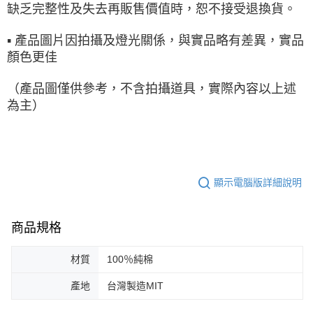
缺乏完整性及失去再販售價值時，恕不接受退換貨。
▪ 產品圖片因拍攝及燈光關係，與實品略有差異，實品
顏色更佳
（產品圖僅供參考，不含拍攝道具，實際內容以上述
為主）
顯示電腦版詳細說明
商品規格
材質
100％純棉
產地
台灣製造MIT