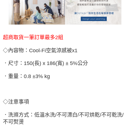
超商取貨一筆訂單最多2組
◇內容物：Cool-Fi空氣涼感被x1
．尺寸：150(長) x 186(寬) ± 5%公分
．重量：0.8 ±3% kg
◇注意事項
．洗滌方式：低溫水洗/不可漂白/不可烘乾/不可乾洗/
不可熨燙