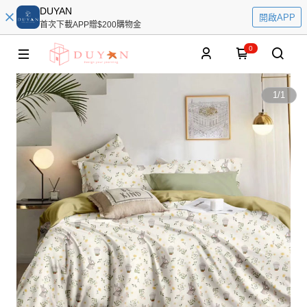
DUYAN
開啟APP
首次下載APP贈$200購物金
0
1
/
1