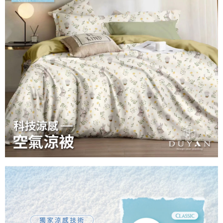
３．安心：先確認商品／服務後，再付款。
【繳款方式說明】
1.分期款項不併入電信帳單，「大哥付你分期」於每月結算日後寄送繳費提
運送方式
【「AFTEE先享後付」結帳流程】
醒簡訊。
１．於結帳方式選擇「AFTEE先享後付」後，將跳轉至「AFTEE先享後付」
2.透過簡訊連結打開帳單後，可選擇「超商條碼／台灣大直營門市／銀行轉
全家取貨付款
結帳頁面，進行簡訊認證並確認金額後，即可完成結帳。
帳／街口支付／iPASS MONEY」等通路繳費。
２．訂單成立數日內，您將收到繳費通知簡訊。
每筆NT$60，滿NT$999(含以上)免運費
３．收到繳費通知簡訊後14天內，點擊此簡訊中的連結，可透過四大超商／
【注意事項】
ATM／網路銀行／等多元方式進行付款，方視為交易完成。
付款後全家取貨
1.本服務係由「台灣大哥大股份有限公司」（以下簡稱本公司）所提供，讓
※ 請注意：結帳手續完成當下不需立刻繳費，但若您需要取消訂單，請聯絡
用戶於交易時，得透過本服務購買商品或服務，並由商店將買賣／分期付款
每筆NT$60，滿NT$999(含以上)免運費
購買商品的店家。未經商家同意取消之訂單仍視為有效，需透過AFTEE先享
買賣價金債權讓與本公司後，依約使用本公司帳單繳交帳款。
後付繳納相關費用。
2.基於同意付款使用「大哥付你分期」之契約關係目的，商店將以您的個人
7-11取貨付款
※ 交易是否成功請以「AFTEE先享後付 」之結帳頁面顯示為準，若有關於
資料（包含姓名、電話或地址）提供予台灣大哥大進項蒐集、處理及利用，
是否繳費成功／繳費後需取消欲退款等相關疑問，請聯繫「AFTEE先享後付
每筆NT$60，滿NT$999(含以上)免運費
由本公司與您本人進行分期帳單所需資料之確認、核對及更正。
客戶支援中心」
https://netprotections.freshdesk.com/support/home
3.完整用戶服務條款，請詳閱以下連結：
https://oppay.tw/userRule
付款後7-11取貨
【注意事項】
每筆NT$60，滿NT$999(含以上)免運費
１．透過由恩沛科技股份有限公司提供之「AFTEE先享後付」服務完成之交
易，需依本服務之必要範圍內提供個人資料，並將交易相關給付款項請求債
新竹貨運
權轉讓予恩沛科技股份有限公司。
２．關於個人資料處理事宜，請瀏覽以下網址：
每筆NT$80，滿NT$999(含以上)免運費
https://aftee.tw/terms/#terms3
３．未成年的使用者請事先徵得法定代理人或監護人之同意方可使用
「AFTEE先享後付」，若未經同意申辦者引起之損失，本公司不負相關責
任。
４．使用「AFTEE先享後付」時，將依據個別帳號之用戶狀況，依本公司即