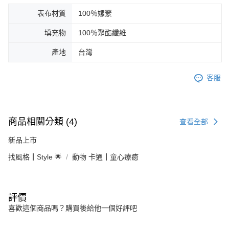
表布材質
100％嫘縈
填充物
100％聚酯纖維
產地
台灣
客服
商品相關分類 (4)
查看全部
新品上市
找風格┃Style 🌟
動物 卡通┃童心療癒
評價
喜歡這個商品嗎？購買後給他一個好評吧