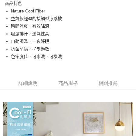
商品特色
合作金庫商業銀行
第一商業銀行
超商取貨付款
Nature Cool Fiber
華南商業銀行
彰化商業銀行
空氣般輕盈的接觸型涼感被
LINE Pay
上海商業儲蓄銀行
台北富邦商業銀行
國泰世華商業銀行
兆豐國際商業銀行
瞬間涼爽，有效降溫
Apple Pay
臺灣中小企業銀行
台中商業銀行
吸濕排汗，透氣性高
匯豐（台灣）商業銀行
華泰商業銀行
自動調溫，一夜好眠
悠遊付
聯邦商業銀行
遠東國際商業銀行
抗菌防螨，抑制過敏
元大商業銀行
永豐商業銀行
Google Pay
色牢度佳，可水洗，可機洗
玉山商業銀行
星展（台灣）商業銀行
台新國際商業銀行
中國信託商業銀行
全盈+PAY
台灣樂天信用卡公司
大哥付你分期
相關說明
詳細說明
商品規格
相關推薦
【大哥付你分期使用說明】
AFTEE先享後付
1.本服務由台灣大哥大提供，台灣大哥大用戶可立即使用無須另外申請。
2.付款方式選擇「大哥付你分期」，訂單成立後會自動跳轉到大哥付的交易
相關說明
流程，驗證手機門號後，選擇欲分期的期數、繳款截止日，確認付款後即完
【關於「AFTEE先享後付」】
成交易。
Hami Point
AFTEE先享後付是「在收到商品之後才付款」的支付方式。 讓您購物簡單
3.實際核准額度、可分期數及費用金額請依後續交易確認頁面所載為準。
便利好安心！
相關說明
4.訂單成立30分鐘內，如未前往確認交易或遇審核未通過，訂單將自動取
１．簡單：不需註冊會員、不需綁卡、不需儲值。
「Hami Point」為中華電信所提供之點數服務，可於會員專區綁定中華電信
消。如遇「轉專審核」未通過狀況，表示未達大哥付你分期系統評分，恕無
２．便利：只要手機號碼，簡訊認證，即可結帳。
ATM付款
會員帳號後，即可在購物車使用 Hami Point 折抵消費金額 (1點等於1元)。
法說明評估內容。