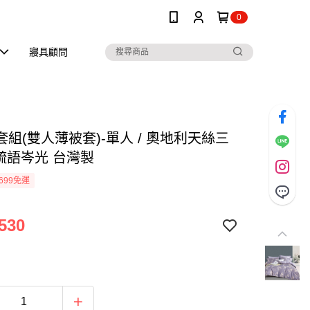
0
寢具顧問
組(雙人薄被套)-單人 / 奧地利天絲三
 疏語岑光 台灣製
699免運
530