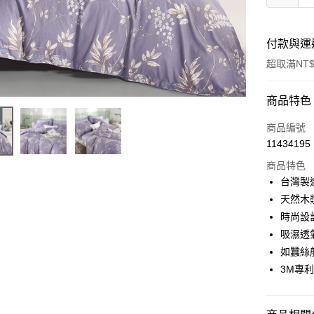
付款與運
超取滿NT$
付款方式
商品特色
信用卡一
商品編號
11434195
信用卡分
商品特色
3 期 
台灣製
合作金
天然木
超商取貨
華南商
時尚設
LINE Pay
上海商
吸濕透
國泰世
如蠶絲
Apple Pay
臺灣中
3M專
匯豐（
悠遊付
聯邦商
元大商
Google Pa