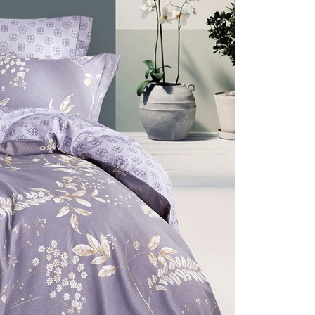
否成功請以「AFTEE先享後付 」之結帳頁面顯示為準，若有關於
付款
含姓名、電話或地址）提供予台灣大哥大進項蒐集、處理及利
功／繳費後需取消欲退款等相關疑問，請聯繫「AFTEE先享後
公司與您本人進行分期帳單所需資料之確認、核對及更正。
援中心」
https://netprotections.freshdesk.com/support/home
0，滿NT$999(含以上)免運費
戶服務條款，請詳閱以下連結：
https://oppay.tw/userRule
項】
1取貨
恩沛科技股份有限公司提供之「AFTEE先享後付」服務完成之
0，滿NT$999(含以上)免運費
依本服務之必要範圍內提供個人資料，並將交易相關給付款項請
讓予恩沛科技股份有限公司。
個人資料處理事宜，請瀏覽以下網址：
ee.tw/terms/#terms3
0，滿NT$999(含以上)免運費
年的使用者請事先徵得法定代理人或監護人之同意方可使用
E先享後付」，若未經同意申辦者引起之損失，本公司不負相關責
AFTEE先享後付」時，將依據個別帳號之用戶狀況，依本公司
核予不同之上限額度；若仍有額度不足之情形，本公司將視審查
用戶進行身份認證。
一人註冊多個帳號或使用他人資訊註冊。若發現惡意使用之情
科技股份有限公司將有權停止該用戶之使用額度並採取法律行