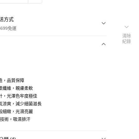
送方式
699免運
清除
紀錄
次付款
期付款
0 利率 每期
NT$510
21家銀行
造，品質保障
庫商業銀行
第一商業銀行
漿纖維，親膚柔軟
付款
業銀行
彰化商業銀行
計，光澤色牢度極佳
業儲蓄銀行
台北富邦商業銀行
氣涼爽，減少細菌滋長
華商業銀行
兆豐國際商業銀行
般細緻，光滑亮麗
小企業銀行
台中商業銀行
利技術，吸濕排汗
台灣）商業銀行
華泰商業銀行
業銀行
遠東國際商業銀行
業銀行
永豐商業銀行
y