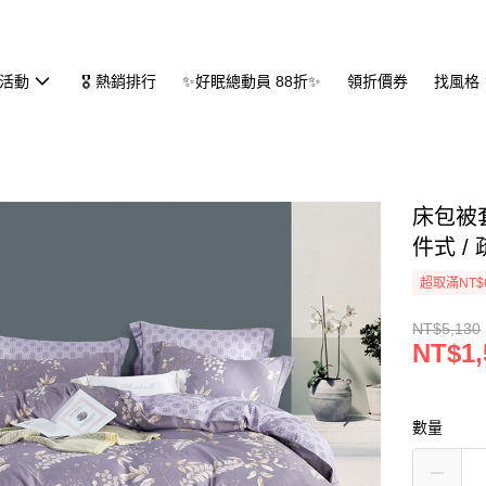
活動
🎖 熱銷排行
✨好眠總動員 88折✨
領折價券
找風格
床包被套
件式 /
超取滿NT$
NT$5,130
NT$1,
數量