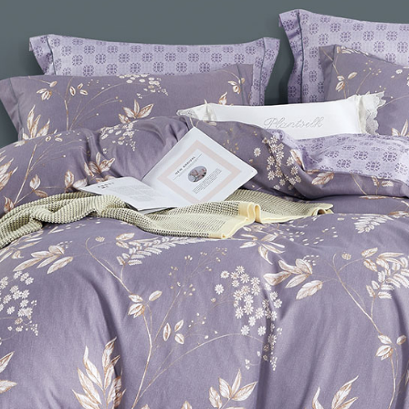
※ 交易是
7-11取貨
資料（包
是否繳費成
用，由本
付客戶支
每筆NT$6
3.完整用
【注意事
付款後7-1
１．透過由
每筆NT$6
交易，需
求債權轉
新竹貨運
２．關於
https://aft
每筆NT$8
３．未成
「AFTE
任。
４．使用「
即時審查
結果請求
５．嚴禁
形，恩沛
動。