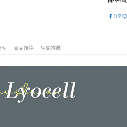
商品相關分
玉山商
台新國
全盈+PAY
找材質┃
台灣樂
分享
大哥付你
找尺寸┃單人
相關說明
【大哥付
床包被套組
AFTEE先
1.本服務
專櫃級天
2.付款方
相關說明
流程，驗
【關於「A
說明
商品規格
相關推薦
Hami Poin
完成交易
AFTEE
3.實際核
便利好安
相關說明
4.訂單成
１．簡單
「Hami
消。如遇
ATM付款
２．便利
信會員帳號後
無法說明
３．安心
元)。
【繳款方
1.分期款
【「AFT
運送方式
醒簡訊。
１．於結帳
2.透過簡
付」結帳
全家取貨
帳／街口支
２．訂單
３．收到繳
每筆NT$6
【注意事
／ATM／
1.本服務
※ 請注意
付款後全
用戶於交
絡購買商品
每筆NT$6
款買賣價
先享後付
2.基於同