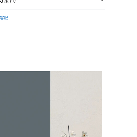
類 (4)
業銀行
星展（台灣）商業銀行
際商業銀行
中國信託商業銀行
奧地利天絲床包被套
單人/105x186
天信用卡公司
客服
分期
/105x186
床包被套組(薄被套)
你分期使用說明】
(薄被套)
奧地利天絲 Tencel
享後付
由台灣大哥大提供，台灣大哥大用戶可立即使用無須另外申請。
絲床包被套
奧地利天絲 Tencel
式選擇「大哥付你分期」，訂單成立後會自動跳轉到大哥付的交易
證手機門號後，選擇欲分期的期數、繳款截止日，確認付款後即
FTEE先享後付」】
t
。
先享後付是「在收到商品之後才付款」的支付方式。 讓您購物簡單
准額度、可分期數及費用金額請依後續交易確認頁面所載為準。
心！
立30分鐘內，如未前往確認交易或遇審核未通過，訂單將自動取
：不需註冊會員、不需綁卡、不需儲值。
 Point」為中華電信所提供之點數服務，可於會員專區綁定中華電
「轉專審核」未通過狀況，表示未達大哥付你分期系統評分，恕
：只要手機號碼，簡訊認證，即可結帳。
，即可在購物車使用 Hami Point 折抵消費金額 (1點等於1
評估內容。
：先確認商品／服務後，再付款。
式說明】
項不併入電信帳單，「大哥付你分期」於每月結算日後寄送繳費提
EE先享後付」結帳流程】
方式選擇「AFTEE先享後付」後，將跳轉至「AFTEE先享後
訊連結打開帳單後，可選擇「超商條碼／台灣大直營門市／銀行轉
頁面，進行簡訊認證並確認金額後，即可完成結帳。
付款
付／iPASS MONEY」等通路繳費。
成立數日內，您將收到繳費通知簡訊。
費通知簡訊後14天內，點擊此簡訊中的連結，可透過四大超商
0，滿NT$699(含以上)免運費
項】
網路銀行／等多元方式進行付款，方視為交易完成。
係由「台灣大哥大股份有限公司」（以下簡稱本公司）所提供，讓
：結帳手續完成當下不需立刻繳費，但若您需要取消訂單，請聯
家取貨
易時，得透過本服務購買商品或服務，並由商店將買賣／分期付
的店家。未經商家同意取消之訂單仍視為有效，需透過AFTEE
0，滿NT$699(含以上)免運費
金債權讓與本公司後，依約使用本公司帳單繳交帳款。
繳納相關費用。
意付款使用「大哥付你分期」之契約關係目的，商店將以您的個人