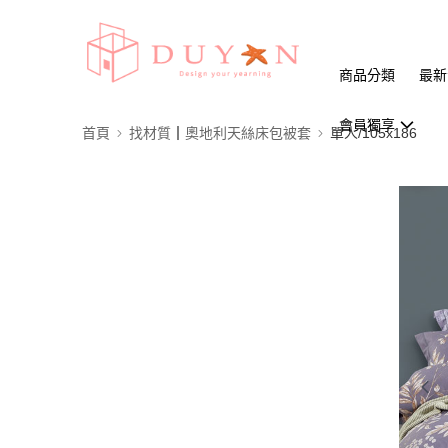
商品分類
最新
會員獨享
首頁
找材質┃奧地利天絲床包被套
單人/105x186