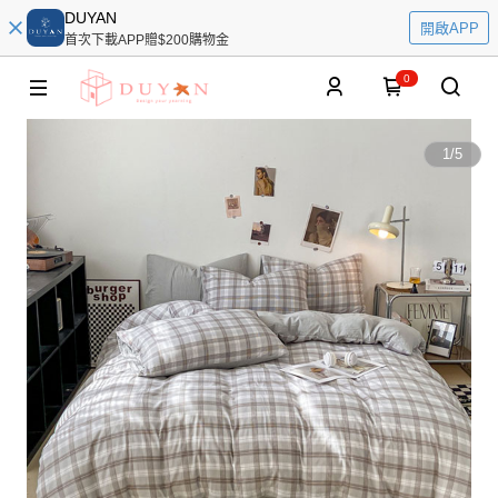
DUYAN
開啟APP
首次下載APP贈$200購物金
0
1
/
5