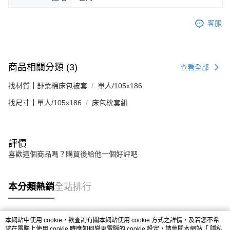
客服
商品相關分類 (3)
查看全部
找材質┃舒柔棉床包被套
單人/105x186
找尺寸┃單人/105x186
床包枕套組
評價
喜歡這個商品嗎？購買後給他一個好評吧
本分類熱銷
全站排行
本網站中使用 cookie，欲查詢有關本網站使用 cookie 方式之詳情，及若您不希
熱門標籤
望在電腦上使用 cookie 時應如何變更電腦的 cookie 設定，請參閱本網站「
隱私