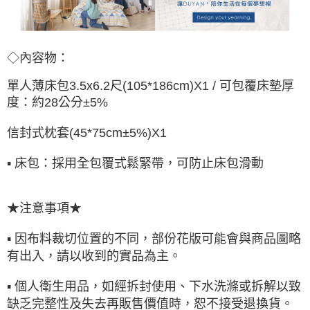
◇內容物：
單人薄床包3.5x6.2尺(105*186cm)X1 /
可包覆床墊厚
度：約28公分±5%
信封式枕套(45*75cm±5%)X1
▪ 床包：採用全包覆式鬆緊帶，可防止床包滑動
★注意事項★
▪ 因布料裁切位置的不同，部份花版可能會與商品圖略
有出入，請以收到的實品為主。
▪ 個人衛生用品，如經拆封使用、下水洗滌或拆解以致
缺乏完整性及失去再販售價值時，恕不接受退換貨。