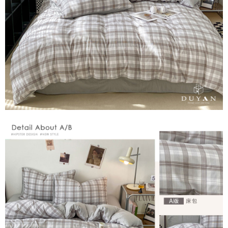
３．安心：先確認商品／服務後，再付款。
【繳款方式說明】
1.分期款項不併入電信帳單，「大哥付你分期」於每月結算日後寄送繳費提
運送方式
【「AFTEE先享後付」結帳流程】
醒簡訊。
１．於結帳方式選擇「AFTEE先享後付」後，將跳轉至「AFTEE先享後付」
2.透過簡訊連結打開帳單後，可選擇「超商條碼／台灣大直營門市／銀行轉
全家取貨付款
結帳頁面，進行簡訊認證並確認金額後，即可完成結帳。
帳／街口支付／iPASS MONEY」等通路繳費。
２．訂單成立數日內，您將收到繳費通知簡訊。
每筆NT$60，滿NT$999(含以上)免運費
３．收到繳費通知簡訊後14天內，點擊此簡訊中的連結，可透過四大超商／
【注意事項】
ATM／網路銀行／等多元方式進行付款，方視為交易完成。
付款後全家取貨
1.本服務係由「台灣大哥大股份有限公司」（以下簡稱本公司）所提供，讓
※ 請注意：結帳手續完成當下不需立刻繳費，但若您需要取消訂單，請聯絡
用戶於交易時，得透過本服務購買商品或服務，並由商店將買賣／分期付款
每筆NT$60，滿NT$999(含以上)免運費
購買商品的店家。未經商家同意取消之訂單仍視為有效，需透過AFTEE先享
買賣價金債權讓與本公司後，依約使用本公司帳單繳交帳款。
後付繳納相關費用。
2.基於同意付款使用「大哥付你分期」之契約關係目的，商店將以您的個人
7-11取貨付款
※ 交易是否成功請以「AFTEE先享後付 」之結帳頁面顯示為準，若有關於
資料（包含姓名、電話或地址）提供予台灣大哥大進項蒐集、處理及利用，
是否繳費成功／繳費後需取消欲退款等相關疑問，請聯繫「AFTEE先享後付
每筆NT$60，滿NT$999(含以上)免運費
由本公司與您本人進行分期帳單所需資料之確認、核對及更正。
客戶支援中心」
https://netprotections.freshdesk.com/support/home
3.完整用戶服務條款，請詳閱以下連結：
https://oppay.tw/userRule
付款後7-11取貨
【注意事項】
每筆NT$60，滿NT$999(含以上)免運費
１．透過由恩沛科技股份有限公司提供之「AFTEE先享後付」服務完成之交
易，需依本服務之必要範圍內提供個人資料，並將交易相關給付款項請求債
新竹貨運
權轉讓予恩沛科技股份有限公司。
２．關於個人資料處理事宜，請瀏覽以下網址：
每筆NT$80，滿NT$999(含以上)免運費
https://aftee.tw/terms/#terms3
３．未成年的使用者請事先徵得法定代理人或監護人之同意方可使用
「AFTEE先享後付」，若未經同意申辦者引起之損失，本公司不負相關責
任。
４．使用「AFTEE先享後付」時，將依據個別帳號之用戶狀況，依本公司即