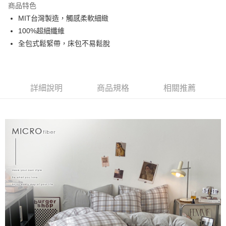
商品特色
合作金庫商業銀行
第一商業銀行
超商取貨付款
MIT台灣製造，觸感柔軟細緻
華南商業銀行
彰化商業銀行
100%超細纖維
LINE Pay
上海商業儲蓄銀行
台北富邦商業銀行
國泰世華商業銀行
兆豐國際商業銀行
全包式鬆緊帶，床包不易鬆脫
Apple Pay
臺灣中小企業銀行
台中商業銀行
匯豐（台灣）商業銀行
華泰商業銀行
悠遊付
聯邦商業銀行
遠東國際商業銀行
元大商業銀行
永豐商業銀行
詳細說明
商品規格
相關推薦
Google Pay
玉山商業銀行
星展（台灣）商業銀行
台新國際商業銀行
中國信託商業銀行
全盈+PAY
台灣樂天信用卡公司
大哥付你分期
相關說明
【大哥付你分期使用說明】
AFTEE先享後付
1.本服務由台灣大哥大提供，台灣大哥大用戶可立即使用無須另外申請。
2.付款方式選擇「大哥付你分期」，訂單成立後會自動跳轉到大哥付的交易
相關說明
流程，驗證手機門號後，選擇欲分期的期數、繳款截止日，確認付款後即完
【關於「AFTEE先享後付」】
成交易。
Hami Point
AFTEE先享後付是「在收到商品之後才付款」的支付方式。 讓您購物簡單
3.實際核准額度、可分期數及費用金額請依後續交易確認頁面所載為準。
便利好安心！
相關說明
4.訂單成立30分鐘內，如未前往確認交易或遇審核未通過，訂單將自動取
１．簡單：不需註冊會員、不需綁卡、不需儲值。
「Hami Point」為中華電信所提供之點數服務，可於會員專區綁定中華電信
消。如遇「轉專審核」未通過狀況，表示未達大哥付你分期系統評分，恕無
２．便利：只要手機號碼，簡訊認證，即可結帳。
ATM付款
會員帳號後，即可在購物車使用 Hami Point 折抵消費金額 (1點等於1元)。
法說明評估內容。