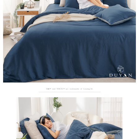
３．安心：先確認商品／服務後，再付款。
【繳款方式說明】
1.分期款項不併入電信帳單，「大哥付你分期」於每月結算日後寄送繳費提
運送方式
【「AFTEE先享後付」結帳流程】
醒簡訊。
１．於結帳方式選擇「AFTEE先享後付」後，將跳轉至「AFTEE先享後付」
2.透過簡訊連結打開帳單後，可選擇「超商條碼／台灣大直營門市／銀行轉
全家取貨付款
結帳頁面，進行簡訊認證並確認金額後，即可完成結帳。
帳／街口支付／iPASS MONEY」等通路繳費。
２．訂單成立數日內，您將收到繳費通知簡訊。
每筆NT$60，滿NT$699(含以上)免運費
３．收到繳費通知簡訊後14天內，點擊此簡訊中的連結，可透過四大超商／
【注意事項】
ATM／網路銀行／等多元方式進行付款，方視為交易完成。
付款後全家取貨
1.本服務係由「台灣大哥大股份有限公司」（以下簡稱本公司）所提供，讓
※ 請注意：結帳手續完成當下不需立刻繳費，但若您需要取消訂單，請聯絡
用戶於交易時，得透過本服務購買商品或服務，並由商店將買賣／分期付款
每筆NT$60，滿NT$699(含以上)免運費
購買商品的店家。未經商家同意取消之訂單仍視為有效，需透過AFTEE先享
買賣價金債權讓與本公司後，依約使用本公司帳單繳交帳款。
後付繳納相關費用。
2.基於同意付款使用「大哥付你分期」之契約關係目的，商店將以您的個人
7-11取貨付款
※ 交易是否成功請以「AFTEE先享後付 」之結帳頁面顯示為準，若有關於
資料（包含姓名、電話或地址）提供予台灣大哥大進項蒐集、處理及利用，
是否繳費成功／繳費後需取消欲退款等相關疑問，請聯繫「AFTEE先享後付
每筆NT$60，滿NT$999(含以上)免運費
由本公司與您本人進行分期帳單所需資料之確認、核對及更正。
客戶支援中心」
https://netprotections.freshdesk.com/support/home
3.完整用戶服務條款，請詳閱以下連結：
https://oppay.tw/userRule
付款後7-11取貨
【注意事項】
每筆NT$60，滿NT$999(含以上)免運費
１．透過由恩沛科技股份有限公司提供之「AFTEE先享後付」服務完成之交
易，需依本服務之必要範圍內提供個人資料，並將交易相關給付款項請求債
新竹貨運
權轉讓予恩沛科技股份有限公司。
２．關於個人資料處理事宜，請瀏覽以下網址：
每筆NT$80，滿NT$999(含以上)免運費
https://aftee.tw/terms/#terms3
３．未成年的使用者請事先徵得法定代理人或監護人之同意方可使用
「AFTEE先享後付」，若未經同意申辦者引起之損失，本公司不負相關責
任。
４．使用「AFTEE先享後付」時，將依據個別帳號之用戶狀況，依本公司即