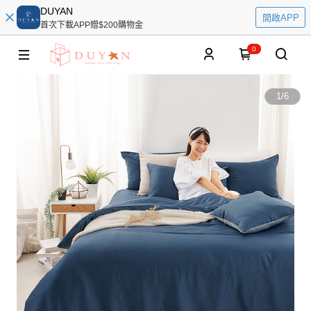
DUYAN
開啟APP
首次下載APP贈$200購物金
0
1
/
6