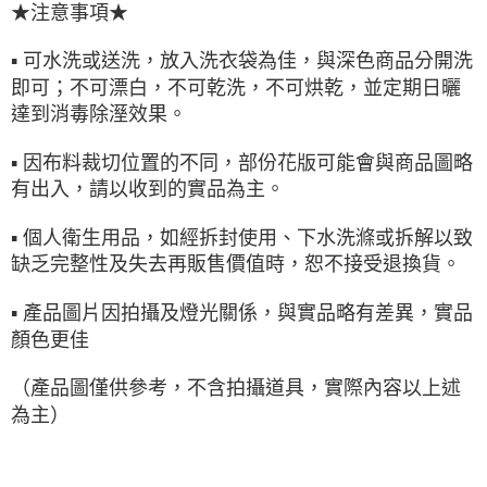
★注意事項★
▪ 可水洗或送洗，放入洗衣袋為佳，與深色商品分開洗
即可；不可漂白，不可乾洗，不可烘乾，並定期日曬
達到消毒除溼效果。
▪ 因布料裁切位置的不同，部份花版可能會與商品圖略
有出入，請以收到的實品為主。
▪ 個人衛生用品，如經拆封使用、下水洗滌或拆解以致
缺乏完整性及失去再販售價值時，恕不接受退換貨。
▪ 產品圖片因拍攝及燈光關係，與實品略有差異，實品
顏色更佳
（產品圖僅供參考，不含拍攝道具，實際內容以上述
為主）