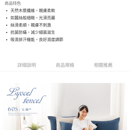
商品特色
合作金庫商業銀行
第一商業銀行
超商取貨付款
天然木漿纖維，親膚柔軟
華南商業銀行
彰化商業銀行
如蠶絲般細緻，光滑亮麗
LINE Pay
上海商業儲蓄銀行
台北富邦商業銀行
國泰世華商業銀行
兆豐國際商業銀行
絲滑柔順，親膚不刺激
Apple Pay
臺灣中小企業銀行
台中商業銀行
抗菌防蟎，減少細菌滋生
匯豐（台灣）商業銀行
華泰商業銀行
吸濕排汗機能，良好濕度調節
悠遊付
聯邦商業銀行
遠東國際商業銀行
元大商業銀行
永豐商業銀行
Google Pay
玉山商業銀行
星展（台灣）商業銀行
台新國際商業銀行
中國信託商業銀行
全盈+PAY
詳細說明
商品規格
相關推薦
台灣樂天信用卡公司
大哥付你分期
相關說明
【大哥付你分期使用說明】
AFTEE先享後付
1.本服務由台灣大哥大提供，台灣大哥大用戶可立即使用無須另外申請。
2.付款方式選擇「大哥付你分期」，訂單成立後會自動跳轉到大哥付的交易
相關說明
流程，驗證手機門號後，選擇欲分期的期數、繳款截止日，確認付款後即完
【關於「AFTEE先享後付」】
成交易。
Hami Point
AFTEE先享後付是「在收到商品之後才付款」的支付方式。 讓您購物簡單
3.實際核准額度、可分期數及費用金額請依後續交易確認頁面所載為準。
便利好安心！
相關說明
4.訂單成立30分鐘內，如未前往確認交易或遇審核未通過，訂單將自動取
１．簡單：不需註冊會員、不需綁卡、不需儲值。
「Hami Point」為中華電信所提供之點數服務，可於會員專區綁定中華電信
消。如遇「轉專審核」未通過狀況，表示未達大哥付你分期系統評分，恕無
２．便利：只要手機號碼，簡訊認證，即可結帳。
ATM付款
會員帳號後，即可在購物車使用 Hami Point 折抵消費金額 (1點等於1元)。
法說明評估內容。