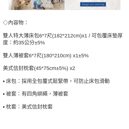
◇內容物：
雙人特大薄床包
6*7尺(182*212cm)x1
/ 可包覆床墊厚
度：約35公分±5%
雙人薄被套6
*7尺(180*210cm) x1
±5%
美式信封枕套
(45*75cm±5%) x2
▪ 床包：採用全包覆式鬆緊帶，可防止床包滑動
▪ 被套：有四角綁繩，薄被套
▪ 枕套：
美式信封枕套