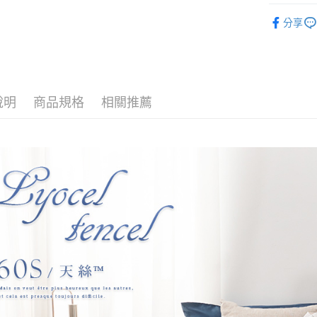
玉山商
找材質┃
台新國
全盈+PAY
分享
台灣樂
床包被套組
大哥付你
專櫃級天
相關說明
【大哥付
找尺寸┃特大
AFTEE先
1.本服務
2.付款方
相關說明
說明
商品規格
相關推薦
流程，驗
【關於「A
Hami Poin
完成交易
AFTEE
3.實際核
便利好安
相關說明
4.訂單成
１．簡單
「Hami
消。如遇
ATM付款
２．便利
信會員帳號後
無法說明
３．安心
元)。
【繳款方
1.分期款
【「AFT
運送方式
醒簡訊。
１．於結帳
2.透過簡
付」結帳
全家取貨
帳／街口支
２．訂單
３．收到繳
每筆NT$6
【注意事
／ATM／
1.本服務
※ 請注意
付款後全
用戶於交
絡購買商品
每筆NT$6
款買賣價
先享後付
2.基於同