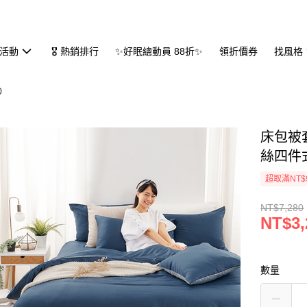
活動
🎖 熱銷排行
✨好眠總動員 88折✨
領折價券
找風格
0
床包被套
絲四件式
超取滿NT$
NT$7,280
NT$3,
數量