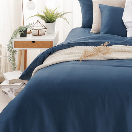
※ 交易是
7-11取貨
資料（包
是否繳費成
用，由本
付客戶支
每筆NT$6
3.完整用
【注意事
付款後7-1
１．透過由
每筆NT$6
交易，需
求債權轉
新竹貨運
２．關於
https://aft
每筆NT$8
３．未成
「AFTE
任。
４．使用「
即時審查
結果請求
５．嚴禁
形，恩沛
動。