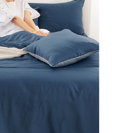
否成功請以「AFTEE先享後付 」之結帳頁面顯示為準，若有關於
付款
含姓名、電話或地址）提供予台灣大哥大進項蒐集、處理及利
功／繳費後需取消欲退款等相關疑問，請聯繫「AFTEE先享後
公司與您本人進行分期帳單所需資料之確認、核對及更正。
援中心」
https://netprotections.freshdesk.com/support/home
0，滿NT$999(含以上)免運費
戶服務條款，請詳閱以下連結：
https://oppay.tw/userRule
項】
1取貨
恩沛科技股份有限公司提供之「AFTEE先享後付」服務完成之
0，滿NT$999(含以上)免運費
依本服務之必要範圍內提供個人資料，並將交易相關給付款項請
讓予恩沛科技股份有限公司。
個人資料處理事宜，請瀏覽以下網址：
ee.tw/terms/#terms3
0，滿NT$999(含以上)免運費
年的使用者請事先徵得法定代理人或監護人之同意方可使用
E先享後付」，若未經同意申辦者引起之損失，本公司不負相關責
AFTEE先享後付」時，將依據個別帳號之用戶狀況，依本公司
核予不同之上限額度；若仍有額度不足之情形，本公司將視審查
用戶進行身份認證。
一人註冊多個帳號或使用他人資訊註冊。若發現惡意使用之情
科技股份有限公司將有權停止該用戶之使用額度並採取法律行