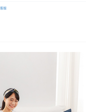
業銀行
星展（台灣）商業銀行
萊賽爾天絲床包被套
60支 特大/180x210
際商業銀行
中國信託商業銀行
客服
天信用卡公司
(薄被套)
萊賽爾天絲 Lyocell Tencel
分期
絲床包被套
萊賽爾天絲 Lyocell Tencel
你分期使用說明】
/180x210
床包被套組(薄被套)
享後付
由台灣大哥大提供，台灣大哥大用戶可立即使用無須另外申請。
式選擇「大哥付你分期」，訂單成立後會自動跳轉到大哥付的交易
證手機門號後，選擇欲分期的期數、繳款截止日，確認付款後即
FTEE先享後付」】
t
。
先享後付是「在收到商品之後才付款」的支付方式。 讓您購物簡單
准額度、可分期數及費用金額請依後續交易確認頁面所載為準。
心！
立30分鐘內，如未前往確認交易或遇審核未通過，訂單將自動取
：不需註冊會員、不需綁卡、不需儲值。
 Point」為中華電信所提供之點數服務，可於會員專區綁定中華電
「轉專審核」未通過狀況，表示未達大哥付你分期系統評分，恕
：只要手機號碼，簡訊認證，即可結帳。
，即可在購物車使用 Hami Point 折抵消費金額 (1點等於1
評估內容。
：先確認商品／服務後，再付款。
式說明】
項不併入電信帳單，「大哥付你分期」於每月結算日後寄送繳費提
EE先享後付」結帳流程】
方式選擇「AFTEE先享後付」後，將跳轉至「AFTEE先享後
訊連結打開帳單後，可選擇「超商條碼／台灣大直營門市／銀行轉
頁面，進行簡訊認證並確認金額後，即可完成結帳。
付款
付／iPASS MONEY」等通路繳費。
成立數日內，您將收到繳費通知簡訊。
費通知簡訊後14天內，點擊此簡訊中的連結，可透過四大超商
0，滿NT$999(含以上)免運費
項】
網路銀行／等多元方式進行付款，方視為交易完成。
係由「台灣大哥大股份有限公司」（以下簡稱本公司）所提供，讓
：結帳手續完成當下不需立刻繳費，但若您需要取消訂單，請聯
家取貨
易時，得透過本服務購買商品或服務，並由商店將買賣／分期付
的店家。未經商家同意取消之訂單仍視為有效，需透過AFTEE
0，滿NT$999(含以上)免運費
金債權讓與本公司後，依約使用本公司帳單繳交帳款。
繳納相關費用。
意付款使用「大哥付你分期」之契約關係目的，商店將以您的個人