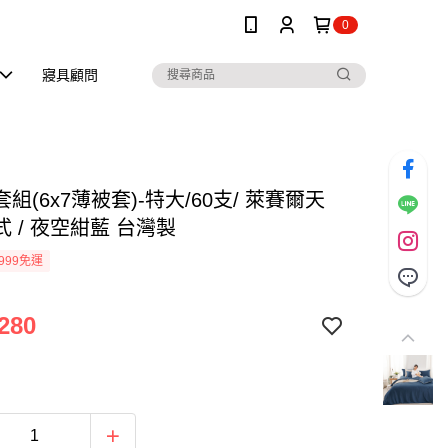
0
寢具顧問
組(6x7薄被套)-特大/60支/ 萊賽爾天
 / 夜空紺藍 台灣製
999免運
280