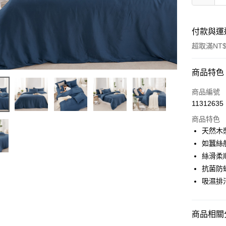
付款與運
超取滿NT$
付款方式
商品特色
信用卡一
商品編號
11312635
信用卡分
商品特色
3 期 
天然木
合作金
如蠶絲
超商取貨
華南商
絲滑柔
LINE Pay
上海商
抗菌防
國泰世
吸濕排
Apple Pay
臺灣中
匯豐（
悠遊付
聯邦商
商品相關分
元大商
Google Pa