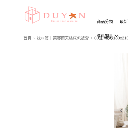
商品分類
最新
會員獨享
首頁
找材質┃萊賽爾天絲床包被套
60支 特大/180x21