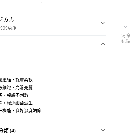
送方式
999免運
清除
紀錄
次付款
期付款
0 利率 每期
NT$1,093
21家銀行
漿纖維，親膚柔軟
庫商業銀行
第一商業銀行
般細緻，光滑亮麗
付款
業銀行
彰化商業銀行
順，親膚不刺激
業儲蓄銀行
台北富邦商業銀行
蟎，減少細菌滋生
華商業銀行
兆豐國際商業銀行
汗機能，良好濕度調節
小企業銀行
台中商業銀行
台灣）商業銀行
華泰商業銀行
業銀行
遠東國際商業銀行
類 (4)
業銀行
永豐商業銀行
y