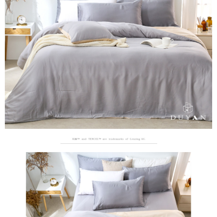
３．安心：先確認商品／服務後，再付款。
【繳款方式說明】
1.分期款項不併入電信帳單，「大哥付你分期」於每月結算日後寄送繳費提
運送方式
【「AFTEE先享後付」結帳流程】
醒簡訊。
１．於結帳方式選擇「AFTEE先享後付」後，將跳轉至「AFTEE先享後付」
2.透過簡訊連結打開帳單後，可選擇「超商條碼／台灣大直營門市／銀行轉
全家取貨付款
結帳頁面，進行簡訊認證並確認金額後，即可完成結帳。
帳／街口支付／iPASS MONEY」等通路繳費。
２．訂單成立數日內，您將收到繳費通知簡訊。
每筆NT$60，滿NT$699(含以上)免運費
３．收到繳費通知簡訊後14天內，點擊此簡訊中的連結，可透過四大超商／
【注意事項】
ATM／網路銀行／等多元方式進行付款，方視為交易完成。
付款後全家取貨
1.本服務係由「台灣大哥大股份有限公司」（以下簡稱本公司）所提供，讓
※ 請注意：結帳手續完成當下不需立刻繳費，但若您需要取消訂單，請聯絡
用戶於交易時，得透過本服務購買商品或服務，並由商店將買賣／分期付款
每筆NT$60，滿NT$699(含以上)免運費
購買商品的店家。未經商家同意取消之訂單仍視為有效，需透過AFTEE先享
買賣價金債權讓與本公司後，依約使用本公司帳單繳交帳款。
後付繳納相關費用。
2.基於同意付款使用「大哥付你分期」之契約關係目的，商店將以您的個人
7-11取貨付款
※ 交易是否成功請以「AFTEE先享後付 」之結帳頁面顯示為準，若有關於
資料（包含姓名、電話或地址）提供予台灣大哥大進項蒐集、處理及利用，
是否繳費成功／繳費後需取消欲退款等相關疑問，請聯繫「AFTEE先享後付
每筆NT$60，滿NT$999(含以上)免運費
由本公司與您本人進行分期帳單所需資料之確認、核對及更正。
客戶支援中心」
https://netprotections.freshdesk.com/support/home
3.完整用戶服務條款，請詳閱以下連結：
https://oppay.tw/userRule
付款後7-11取貨
【注意事項】
每筆NT$60，滿NT$999(含以上)免運費
１．透過由恩沛科技股份有限公司提供之「AFTEE先享後付」服務完成之交
易，需依本服務之必要範圍內提供個人資料，並將交易相關給付款項請求債
新竹貨運
權轉讓予恩沛科技股份有限公司。
２．關於個人資料處理事宜，請瀏覽以下網址：
每筆NT$80，滿NT$999(含以上)免運費
https://aftee.tw/terms/#terms3
３．未成年的使用者請事先徵得法定代理人或監護人之同意方可使用
「AFTEE先享後付」，若未經同意申辦者引起之損失，本公司不負相關責
任。
４．使用「AFTEE先享後付」時，將依據個別帳號之用戶狀況，依本公司即