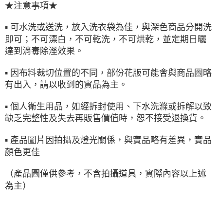
★注意事項★
▪ 可水洗或送洗，放入洗衣袋為佳，與深色商品分開洗
即可；不可漂白，不可乾洗，不可烘乾，並定期日曬
達到消毒除溼效果。
▪ 因布料裁切位置的不同，部份花版可能會與商品圖略
有出入，請以收到的實品為主。
▪ 個人衛生用品，如經拆封使用、下水洗滌或拆解以致
缺乏完整性及失去再販售價值時，恕不接受退換貨。
▪ 產品圖片因拍攝及燈光關係，與實品略有差異，實品
顏色更佳
（產品圖僅供參考，不含拍攝道具，實際內容以上述
為主）