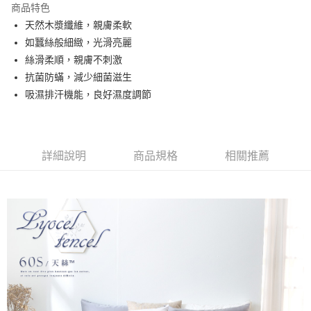
商品特色
合作金庫商業銀行
第一商業銀行
超商取貨付款
天然木漿纖維，親膚柔軟
華南商業銀行
彰化商業銀行
如蠶絲般細緻，光滑亮麗
LINE Pay
上海商業儲蓄銀行
台北富邦商業銀行
國泰世華商業銀行
兆豐國際商業銀行
絲滑柔順，親膚不刺激
Apple Pay
臺灣中小企業銀行
台中商業銀行
抗菌防蟎，減少細菌滋生
匯豐（台灣）商業銀行
華泰商業銀行
吸濕排汗機能，良好濕度調節
悠遊付
聯邦商業銀行
遠東國際商業銀行
元大商業銀行
永豐商業銀行
Google Pay
玉山商業銀行
星展（台灣）商業銀行
台新國際商業銀行
中國信託商業銀行
全盈+PAY
詳細說明
商品規格
相關推薦
台灣樂天信用卡公司
大哥付你分期
相關說明
【大哥付你分期使用說明】
AFTEE先享後付
1.本服務由台灣大哥大提供，台灣大哥大用戶可立即使用無須另外申請。
2.付款方式選擇「大哥付你分期」，訂單成立後會自動跳轉到大哥付的交易
相關說明
流程，驗證手機門號後，選擇欲分期的期數、繳款截止日，確認付款後即完
【關於「AFTEE先享後付」】
成交易。
Hami Point
AFTEE先享後付是「在收到商品之後才付款」的支付方式。 讓您購物簡單
3.實際核准額度、可分期數及費用金額請依後續交易確認頁面所載為準。
便利好安心！
相關說明
4.訂單成立30分鐘內，如未前往確認交易或遇審核未通過，訂單將自動取
１．簡單：不需註冊會員、不需綁卡、不需儲值。
「Hami Point」為中華電信所提供之點數服務，可於會員專區綁定中華電信
消。如遇「轉專審核」未通過狀況，表示未達大哥付你分期系統評分，恕無
２．便利：只要手機號碼，簡訊認證，即可結帳。
ATM付款
會員帳號後，即可在購物車使用 Hami Point 折抵消費金額 (1點等於1元)。
法說明評估內容。