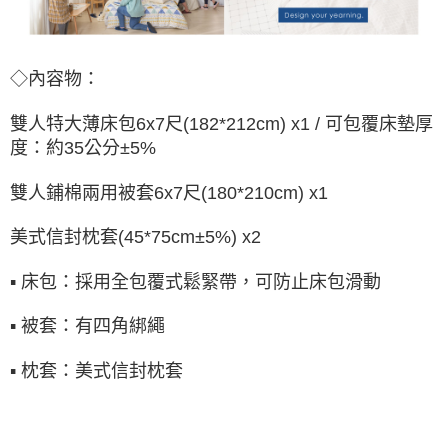
◇內容物：
雙人特大薄床包
6x7尺(182*212cm)
x1
/ 可包覆床墊厚
度：約35公分±5%
雙人鋪棉兩用被套6x7尺(180*210cm) x1
美式信封枕套
(45*75cm±5%) x2
▪ 床包：採用全包覆式鬆緊帶，可防止床包滑動
▪ 被套：有四角綁繩
▪ 枕套：
美式信封枕套