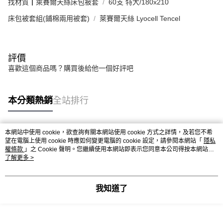
找材質┃萊賽爾天絲床包被套
60支 特大/180x210
床包被套組(鋪棉兩用被套)
萊賽爾天絲 Lyocell Tencel
評價
喜歡這個商品嗎？購買後給他一個好評吧
本分類熱銷
全站排行
本網站中使用 cookie，欲查詢有關本網站使用 cookie 方式之詳情，及若您不希
熱門標籤
望在電腦上使用 cookie 時應如何變更電腦的 cookie 設定，請參閱本網站「
隱私
權條款
」之 Cookie 聲明。您繼續使用本網站即表示您同意本公司得按本網站使
用條款之 Cookie 聲明使用 cookie。
了解更多 >
我知道了