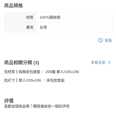
商品規格
材質
100％精梳棉
產地
台灣
客服
商品相關分類 (3)
查看全部
找材質┃純棉床包被套
200織 單人/105x186
找尺寸┃單人/105x186
床包枕套組
評價
喜歡這個商品嗎？購買後給他一個好評吧