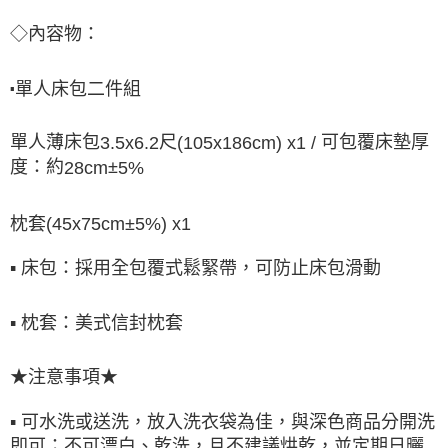
◇內容物：
單人床包二件組
▪
單人薄床包
尺
可包覆床墊厚
3.5x6.2
(105x186cm) x1 /
度：約
±
28cm
5%
枕套
(45x75cm
±
5%) x1
▪
床包：採用全包覆式鬆緊帶，可防止床包滑動
▪
枕套：美式信封枕套
★注意事項★
▪ 可水洗或送洗，放入洗衣袋為佳，與深色商品分開洗
即可；不可漂白、乾洗，且不建議烘乾，並定期日曬