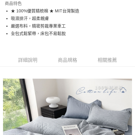
商品特色
合作金庫商業銀行
第一商業銀行
超商取貨付款
★ 100%優質精梳棉 ★ MIT台灣製造
華南商業銀行
彰化商業銀行
吸濕排汗，超柔親膚
LINE Pay
上海商業儲蓄銀行
台北富邦商業銀行
國泰世華商業銀行
兆豐國際商業銀行
嚴選布料，精密剪裁專業車工
Apple Pay
臺灣中小企業銀行
台中商業銀行
全包式鬆緊帶，床包不易鬆脫
匯豐（台灣）商業銀行
華泰商業銀行
悠遊付
聯邦商業銀行
遠東國際商業銀行
元大商業銀行
永豐商業銀行
Google Pay
玉山商業銀行
星展（台灣）商業銀行
詳細說明
商品規格
相關推薦
台新國際商業銀行
中國信託商業銀行
全盈+PAY
台灣樂天信用卡公司
大哥付你分期
相關說明
【大哥付你分期使用說明】
AFTEE先享後付
1.本服務由台灣大哥大提供，台灣大哥大用戶可立即使用無須另外申請。
2.付款方式選擇「大哥付你分期」，訂單成立後會自動跳轉到大哥付的交易
相關說明
流程，驗證手機門號後，選擇欲分期的期數、繳款截止日，確認付款後即完
【關於「AFTEE先享後付」】
成交易。
Hami Point
AFTEE先享後付是「在收到商品之後才付款」的支付方式。 讓您購物簡單
3.實際核准額度、可分期數及費用金額請依後續交易確認頁面所載為準。
便利好安心！
相關說明
4.訂單成立30分鐘內，如未前往確認交易或遇審核未通過，訂單將自動取
１．簡單：不需註冊會員、不需綁卡、不需儲值。
「Hami Point」為中華電信所提供之點數服務，可於會員專區綁定中華電信
消。如遇「轉專審核」未通過狀況，表示未達大哥付你分期系統評分，恕無
２．便利：只要手機號碼，簡訊認證，即可結帳。
ATM付款
會員帳號後，即可在購物車使用 Hami Point 折抵消費金額 (1點等於1元)。
法說明評估內容。