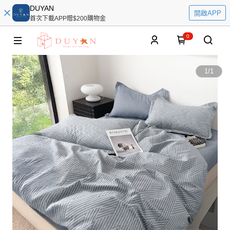
DUYAN
開啟APP
首次下載APP贈$200購物金
0
1
/
1