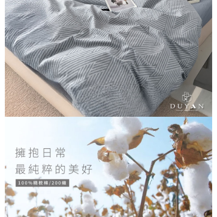
３．安心：先確認商品／服務後，再付款。
【繳款方式說明】
1.分期款項不併入電信帳單，「大哥付你分期」於每月結算日後寄送繳費提
運送方式
【「AFTEE先享後付」結帳流程】
醒簡訊。
１．於結帳方式選擇「AFTEE先享後付」後，將跳轉至「AFTEE先享後付」
2.透過簡訊連結打開帳單後，可選擇「超商條碼／台灣大直營門市／銀行轉
全家取貨付款
結帳頁面，進行簡訊認證並確認金額後，即可完成結帳。
帳／街口支付／iPASS MONEY」等通路繳費。
２．訂單成立數日內，您將收到繳費通知簡訊。
每筆NT$60，滿NT$699(含以上)免運費
３．收到繳費通知簡訊後14天內，點擊此簡訊中的連結，可透過四大超商／
【注意事項】
ATM／網路銀行／等多元方式進行付款，方視為交易完成。
付款後全家取貨
1.本服務係由「台灣大哥大股份有限公司」（以下簡稱本公司）所提供，讓
※ 請注意：結帳手續完成當下不需立刻繳費，但若您需要取消訂單，請聯絡
用戶於交易時，得透過本服務購買商品或服務，並由商店將買賣／分期付款
每筆NT$60，滿NT$699(含以上)免運費
購買商品的店家。未經商家同意取消之訂單仍視為有效，需透過AFTEE先享
買賣價金債權讓與本公司後，依約使用本公司帳單繳交帳款。
後付繳納相關費用。
2.基於同意付款使用「大哥付你分期」之契約關係目的，商店將以您的個人
7-11取貨付款
※ 交易是否成功請以「AFTEE先享後付 」之結帳頁面顯示為準，若有關於
資料（包含姓名、電話或地址）提供予台灣大哥大進項蒐集、處理及利用，
是否繳費成功／繳費後需取消欲退款等相關疑問，請聯繫「AFTEE先享後付
每筆NT$60，滿NT$999(含以上)免運費
由本公司與您本人進行分期帳單所需資料之確認、核對及更正。
客戶支援中心」
https://netprotections.freshdesk.com/support/home
3.完整用戶服務條款，請詳閱以下連結：
https://oppay.tw/userRule
付款後7-11取貨
【注意事項】
每筆NT$60，滿NT$999(含以上)免運費
１．透過由恩沛科技股份有限公司提供之「AFTEE先享後付」服務完成之交
易，需依本服務之必要範圍內提供個人資料，並將交易相關給付款項請求債
新竹貨運
權轉讓予恩沛科技股份有限公司。
２．關於個人資料處理事宜，請瀏覽以下網址：
每筆NT$80，滿NT$999(含以上)免運費
https://aftee.tw/terms/#terms3
３．未成年的使用者請事先徵得法定代理人或監護人之同意方可使用
「AFTEE先享後付」，若未經同意申辦者引起之損失，本公司不負相關責
任。
４．使用「AFTEE先享後付」時，將依據個別帳號之用戶狀況，依本公司即