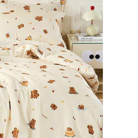
否成功請以「AFTEE先享後付 」之結帳頁面顯示為準，若有關於
付款
含姓名、電話或地址）提供予台灣大哥大進項蒐集、處理及利
功／繳費後需取消欲退款等相關疑問，請聯繫「AFTEE先享後
公司與您本人進行分期帳單所需資料之確認、核對及更正。
援中心」
https://netprotections.freshdesk.com/support/home
0，滿NT$999(含以上)免運費
戶服務條款，請詳閱以下連結：
https://oppay.tw/userRule
項】
1取貨
恩沛科技股份有限公司提供之「AFTEE先享後付」服務完成之
0，滿NT$999(含以上)免運費
依本服務之必要範圍內提供個人資料，並將交易相關給付款項請
讓予恩沛科技股份有限公司。
個人資料處理事宜，請瀏覽以下網址：
ee.tw/terms/#terms3
0，滿NT$999(含以上)免運費
年的使用者請事先徵得法定代理人或監護人之同意方可使用
E先享後付」，若未經同意申辦者引起之損失，本公司不負相關責
AFTEE先享後付」時，將依據個別帳號之用戶狀況，依本公司
核予不同之上限額度；若仍有額度不足之情形，本公司將視審查
用戶進行身份認證。
一人註冊多個帳號或使用他人資訊註冊。若發現惡意使用之情
科技股份有限公司將有權停止該用戶之使用額度並採取法律行