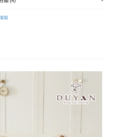
類 (4)
業銀行
星展（台灣）商業銀行
際商業銀行
中國信託商業銀行
奧地利天絲床包被套
加大/180x186
天信用卡公司
客服
分期
/180x186
床包被套組(鋪棉兩用被套)
你分期使用說明】
絲床包被套
奧地利天絲 Tencel
享後付
由台灣大哥大提供，台灣大哥大用戶可立即使用無須另外申請。
(鋪棉兩用被套)
奧地利天絲 Tencel
式選擇「大哥付你分期」，訂單成立後會自動跳轉到大哥付的交易
證手機門號後，選擇欲分期的期數、繳款截止日，確認付款後即
FTEE先享後付」】
t
。
先享後付是「在收到商品之後才付款」的支付方式。 讓您購物簡單
准額度、可分期數及費用金額請依後續交易確認頁面所載為準。
心！
立30分鐘內，如未前往確認交易或遇審核未通過，訂單將自動取
：不需註冊會員、不需綁卡、不需儲值。
 Point」為中華電信所提供之點數服務，可於會員專區綁定中華電
「轉專審核」未通過狀況，表示未達大哥付你分期系統評分，恕
：只要手機號碼，簡訊認證，即可結帳。
，即可在購物車使用 Hami Point 折抵消費金額 (1點等於1
評估內容。
：先確認商品／服務後，再付款。
式說明】
項不併入電信帳單，「大哥付你分期」於每月結算日後寄送繳費提
EE先享後付」結帳流程】
方式選擇「AFTEE先享後付」後，將跳轉至「AFTEE先享後
訊連結打開帳單後，可選擇「超商條碼／台灣大直營門市／銀行轉
頁面，進行簡訊認證並確認金額後，即可完成結帳。
付款
付／iPASS MONEY」等通路繳費。
成立數日內，您將收到繳費通知簡訊。
費通知簡訊後14天內，點擊此簡訊中的連結，可透過四大超商
0，滿NT$699(含以上)免運費
項】
網路銀行／等多元方式進行付款，方視為交易完成。
係由「台灣大哥大股份有限公司」（以下簡稱本公司）所提供，讓
：結帳手續完成當下不需立刻繳費，但若您需要取消訂單，請聯
家取貨
易時，得透過本服務購買商品或服務，並由商店將買賣／分期付
的店家。未經商家同意取消之訂單仍視為有效，需透過AFTEE
0，滿NT$699(含以上)免運費
金債權讓與本公司後，依約使用本公司帳單繳交帳款。
繳納相關費用。
意付款使用「大哥付你分期」之契約關係目的，商店將以您的個人