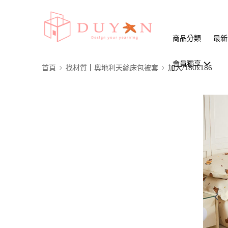
商品分類
最新
會員獨享
首頁
找材質┃奧地利天絲床包被套
加大/180x186