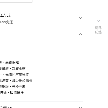
送方式
699免運
清除
紀錄
次付款
期付款
0 利率 每期
NT$626
21家銀行
造，品質保障
庫商業銀行
第一商業銀行
漿纖維，親膚柔軟
付款
業銀行
彰化商業銀行
計，光澤色牢度極佳
業儲蓄銀行
台北富邦商業銀行
氣涼爽，減少細菌滋長
華商業銀行
兆豐國際商業銀行
般細緻，光滑亮麗
小企業銀行
台中商業銀行
利技術，吸濕排汗
台灣）商業銀行
華泰商業銀行
業銀行
遠東國際商業銀行
業銀行
永豐商業銀行
y