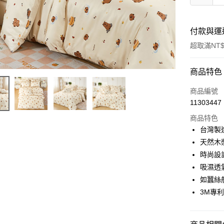
付款與運
超取滿NT$
付款方式
商品特色
信用卡一
商品編號
11303447
信用卡分
商品特色
3 期 
台灣製
合作金
天然木
超商取貨
華南商
時尚設
LINE Pay
上海商
吸濕透
國泰世
如蠶絲
Apple Pay
臺灣中
3M專
匯豐（
悠遊付
聯邦商
元大商
Google Pa