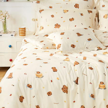
※ 交易是
7-11取貨
資料（包
是否繳費成
用，由本
付客戶支
每筆NT$6
3.完整用
【注意事
付款後7-1
１．透過由
每筆NT$6
交易，需
求債權轉
新竹貨運
２．關於
https://aft
每筆NT$8
３．未成
「AFTE
任。
４．使用「
即時審查
結果請求
５．嚴禁
形，恩沛
動。