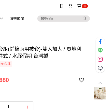
0
寢具顧問
組(鋪棉兩用被套)-雙人加大 / 奧地利
式 / 水豚假期 台灣製
699免運
880