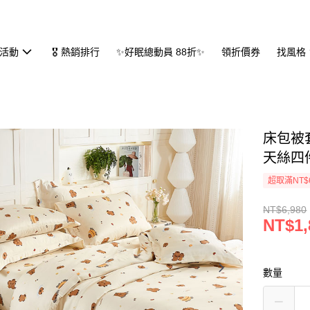
活動
🎖 熱銷排行
✨好眠總動員 88折✨
領折價券
找風格
床包被套
天絲四件
超取滿NT$
NT$6,980
NT$1,
數量