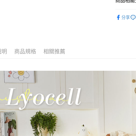
商品相關分
玉山商
台新國
全盈+PAY
找材質┃
台灣樂
分享
大哥付你
找尺寸┃加大
相關說明
【大哥付
專櫃級天
AFTEE先
1.本服務
床包被套組
2.付款方
相關說明
流程，驗
【關於「A
說明
商品規格
相關推薦
Hami Poin
完成交易
AFTEE
3.實際核
便利好安
相關說明
4.訂單成
１．簡單
「Hami
消。如遇
ATM付款
２．便利
信會員帳號後
無法說明
３．安心
元)。
【繳款方
1.分期款
【「AFT
運送方式
醒簡訊。
１．於結帳
2.透過簡
付」結帳
全家取貨
帳／街口支
２．訂單
３．收到繳
每筆NT$6
【注意事
／ATM／
1.本服務
※ 請注意
付款後全
用戶於交
絡購買商品
每筆NT$6
款買賣價
先享後付
2.基於同