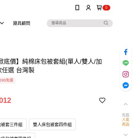
0
寢具顧問
掀底價】純棉床包被套組(單人/雙人/加
款任選 台灣製
699免運
012
先逛
人氣
包被套三件組
雙人床包被套四件組
商品