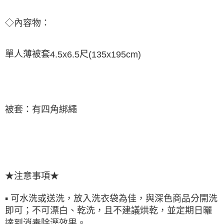
◇內容物：
單人薄被套
尺
4.5x6.5
(135x195cm)
被套：有四角綁繩
★注意事項★
▪ 可水洗或送洗，放入洗衣袋為佳，與深色商品分開洗
即可；不可漂白、乾洗，且不建議烘乾，並定期日曬
達到消毒除溼效果。