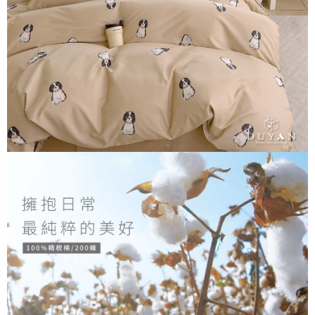
３．安心：先確認商品／服務後，再付款。
【繳款方式說明】
1.分期款項不併入電信帳單，「大哥付你分期」於每月結算日後寄送繳費提
運送方式
【「AFTEE先享後付」結帳流程】
醒簡訊。
１．於結帳方式選擇「AFTEE先享後付」後，將跳轉至「AFTEE先享後付」
2.透過簡訊連結打開帳單後，可選擇「超商條碼／台灣大直營門市／銀行轉
全家取貨付款
結帳頁面，進行簡訊認證並確認金額後，即可完成結帳。
帳／街口支付／iPASS MONEY」等通路繳費。
２．訂單成立數日內，您將收到繳費通知簡訊。
每筆NT$60，滿NT$699(含以上)免運費
３．收到繳費通知簡訊後14天內，點擊此簡訊中的連結，可透過四大超商／
【注意事項】
ATM／網路銀行／等多元方式進行付款，方視為交易完成。
付款後全家取貨
1.本服務係由「台灣大哥大股份有限公司」（以下簡稱本公司）所提供，讓
※ 請注意：結帳手續完成當下不需立刻繳費，但若您需要取消訂單，請聯絡
用戶於交易時，得透過本服務購買商品或服務，並由商店將買賣／分期付款
每筆NT$60，滿NT$699(含以上)免運費
購買商品的店家。未經商家同意取消之訂單仍視為有效，需透過AFTEE先享
買賣價金債權讓與本公司後，依約使用本公司帳單繳交帳款。
後付繳納相關費用。
2.基於同意付款使用「大哥付你分期」之契約關係目的，商店將以您的個人
7-11取貨付款
※ 交易是否成功請以「AFTEE先享後付 」之結帳頁面顯示為準，若有關於
資料（包含姓名、電話或地址）提供予台灣大哥大進項蒐集、處理及利用，
是否繳費成功／繳費後需取消欲退款等相關疑問，請聯繫「AFTEE先享後付
每筆NT$60，滿NT$999(含以上)免運費
由本公司與您本人進行分期帳單所需資料之確認、核對及更正。
客戶支援中心」
https://netprotections.freshdesk.com/support/home
3.完整用戶服務條款，請詳閱以下連結：
https://oppay.tw/userRule
付款後7-11取貨
【注意事項】
每筆NT$60，滿NT$999(含以上)免運費
１．透過由恩沛科技股份有限公司提供之「AFTEE先享後付」服務完成之交
易，需依本服務之必要範圍內提供個人資料，並將交易相關給付款項請求債
新竹貨運
權轉讓予恩沛科技股份有限公司。
２．關於個人資料處理事宜，請瀏覽以下網址：
每筆NT$80，滿NT$999(含以上)免運費
https://aftee.tw/terms/#terms3
３．未成年的使用者請事先徵得法定代理人或監護人之同意方可使用
「AFTEE先享後付」，若未經同意申辦者引起之損失，本公司不負相關責
任。
４．使用「AFTEE先享後付」時，將依據個別帳號之用戶狀況，依本公司即