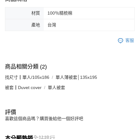
材質
100％精梳棉
產地
台灣
客服
商品相關分類 (2)
找尺寸┃單人/105x186
單人薄被套│135x195
被套┃Duvet cover
單人被套
評價
喜歡這個商品嗎？購買後給他一個好評吧
本分類熱銷
全站排行