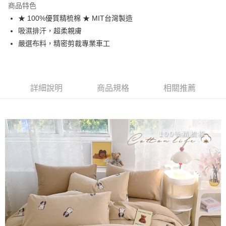
商品特色
合作金庫商業銀行
第一商業銀行
超商取貨付款
★ 100%優質精梳棉 ★ MIT台灣製造
華南商業銀行
彰化商業銀行
吸濕排汗，超柔親膚
LINE Pay
上海商業儲蓄銀行
台北富邦商業銀行
國泰世華商業銀行
兆豐國際商業銀行
嚴選布料，精密剪裁專業車工
Apple Pay
臺灣中小企業銀行
台中商業銀行
匯豐（台灣）商業銀行
華泰商業銀行
悠遊付
聯邦商業銀行
遠東國際商業銀行
元大商業銀行
永豐商業銀行
詳細說明
商品規格
相關推薦
Google Pay
玉山商業銀行
星展（台灣）商業銀行
台新國際商業銀行
中國信託商業銀行
全盈+PAY
台灣樂天信用卡公司
大哥付你分期
相關說明
【大哥付你分期使用說明】
AFTEE先享後付
1.本服務由台灣大哥大提供，台灣大哥大用戶可立即使用無須另外申請。
2.付款方式選擇「大哥付你分期」，訂單成立後會自動跳轉到大哥付的交易
相關說明
流程，驗證手機門號後，選擇欲分期的期數、繳款截止日，確認付款後即完
【關於「AFTEE先享後付」】
成交易。
Hami Point
AFTEE先享後付是「在收到商品之後才付款」的支付方式。 讓您購物簡單
3.實際核准額度、可分期數及費用金額請依後續交易確認頁面所載為準。
便利好安心！
相關說明
4.訂單成立30分鐘內，如未前往確認交易或遇審核未通過，訂單將自動取
１．簡單：不需註冊會員、不需綁卡、不需儲值。
「Hami Point」為中華電信所提供之點數服務，可於會員專區綁定中華電信
消。如遇「轉專審核」未通過狀況，表示未達大哥付你分期系統評分，恕無
２．便利：只要手機號碼，簡訊認證，即可結帳。
ATM付款
會員帳號後，即可在購物車使用 Hami Point 折抵消費金額 (1點等於1元)。
法說明評估內容。