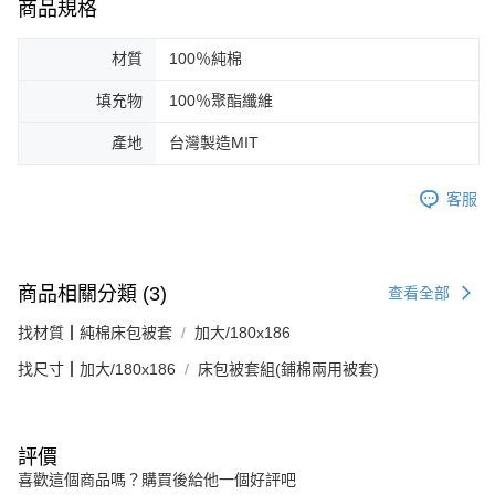
商品規格
材質
100％純棉
填充物
100％聚酯纖維
產地
台灣製造MIT
客服
商品相關分類 (3)
查看全部
找材質┃純棉床包被套
加大/180x186
找尺寸┃加大/180x186
床包被套組(鋪棉兩用被套)
評價
喜歡這個商品嗎？購買後給他一個好評吧