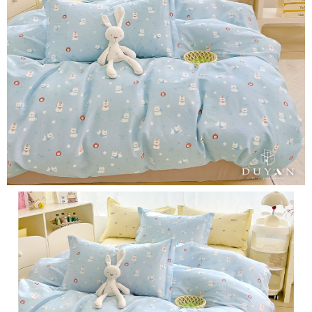
３．安心：先確認商品／服務後，再付款。
【繳款方式說明】
1.分期款項不併入電信帳單，「大哥付你分期」於每月結算日後寄送繳費提
運送方式
【「AFTEE先享後付」結帳流程】
醒簡訊。
１．於結帳方式選擇「AFTEE先享後付」後，將跳轉至「AFTEE先享後付」
2.透過簡訊連結打開帳單後，可選擇「超商條碼／台灣大直營門市／銀行轉
全家取貨付款
結帳頁面，進行簡訊認證並確認金額後，即可完成結帳。
帳／街口支付／iPASS MONEY」等通路繳費。
２．訂單成立數日內，您將收到繳費通知簡訊。
每筆NT$60，滿NT$999(含以上)免運費
３．收到繳費通知簡訊後14天內，點擊此簡訊中的連結，可透過四大超商／
【注意事項】
ATM／網路銀行／等多元方式進行付款，方視為交易完成。
付款後全家取貨
1.本服務係由「台灣大哥大股份有限公司」（以下簡稱本公司）所提供，讓
※ 請注意：結帳手續完成當下不需立刻繳費，但若您需要取消訂單，請聯絡
用戶於交易時，得透過本服務購買商品或服務，並由商店將買賣／分期付款
每筆NT$60，滿NT$999(含以上)免運費
購買商品的店家。未經商家同意取消之訂單仍視為有效，需透過AFTEE先享
買賣價金債權讓與本公司後，依約使用本公司帳單繳交帳款。
後付繳納相關費用。
2.基於同意付款使用「大哥付你分期」之契約關係目的，商店將以您的個人
7-11取貨付款
※ 交易是否成功請以「AFTEE先享後付 」之結帳頁面顯示為準，若有關於
資料（包含姓名、電話或地址）提供予台灣大哥大進項蒐集、處理及利用，
是否繳費成功／繳費後需取消欲退款等相關疑問，請聯繫「AFTEE先享後付
每筆NT$60，滿NT$999(含以上)免運費
由本公司與您本人進行分期帳單所需資料之確認、核對及更正。
客戶支援中心」
https://netprotections.freshdesk.com/support/home
3.完整用戶服務條款，請詳閱以下連結：
https://oppay.tw/userRule
付款後7-11取貨
【注意事項】
每筆NT$60，滿NT$999(含以上)免運費
１．透過由恩沛科技股份有限公司提供之「AFTEE先享後付」服務完成之交
易，需依本服務之必要範圍內提供個人資料，並將交易相關給付款項請求債
新竹貨運
權轉讓予恩沛科技股份有限公司。
２．關於個人資料處理事宜，請瀏覽以下網址：
每筆NT$80，滿NT$999(含以上)免運費
https://aftee.tw/terms/#terms3
３．未成年的使用者請事先徵得法定代理人或監護人之同意方可使用
「AFTEE先享後付」，若未經同意申辦者引起之損失，本公司不負相關責
任。
４．使用「AFTEE先享後付」時，將依據個別帳號之用戶狀況，依本公司即