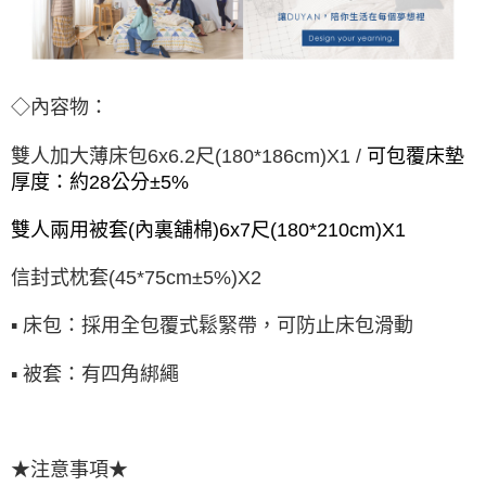
◇內容物：
雙人加大薄床包6x6.2尺(180*186cm)X1 /
可包覆床墊
厚度：約28公分±5%
雙人兩用被套(內裏舖棉)6x7尺(180*210cm)X1
信封式枕套(45*75cm±5%)X2
▪ 床包：採用全包覆式鬆緊帶，可防止床包滑動
▪ 被套：有四角綁繩
★注意事項★