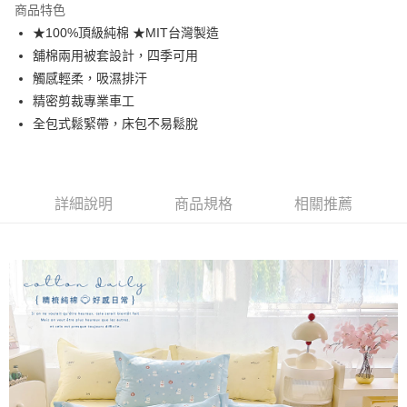
商品特色
合作金庫商業銀行
第一商業銀行
超商取貨付款
★100%頂級純棉 ★MIT台灣製造
華南商業銀行
彰化商業銀行
舖棉兩用被套設計，四季可用
LINE Pay
上海商業儲蓄銀行
台北富邦商業銀行
國泰世華商業銀行
兆豐國際商業銀行
觸感輕柔，吸濕排汗
Apple Pay
臺灣中小企業銀行
台中商業銀行
精密剪裁專業車工
匯豐（台灣）商業銀行
華泰商業銀行
全包式鬆緊帶，床包不易鬆脫
悠遊付
聯邦商業銀行
遠東國際商業銀行
元大商業銀行
永豐商業銀行
Google Pay
玉山商業銀行
星展（台灣）商業銀行
台新國際商業銀行
中國信託商業銀行
全盈+PAY
詳細說明
商品規格
相關推薦
台灣樂天信用卡公司
大哥付你分期
相關說明
【大哥付你分期使用說明】
AFTEE先享後付
1.本服務由台灣大哥大提供，台灣大哥大用戶可立即使用無須另外申請。
2.付款方式選擇「大哥付你分期」，訂單成立後會自動跳轉到大哥付的交易
相關說明
流程，驗證手機門號後，選擇欲分期的期數、繳款截止日，確認付款後即完
【關於「AFTEE先享後付」】
成交易。
Hami Point
AFTEE先享後付是「在收到商品之後才付款」的支付方式。 讓您購物簡單
3.實際核准額度、可分期數及費用金額請依後續交易確認頁面所載為準。
便利好安心！
相關說明
4.訂單成立30分鐘內，如未前往確認交易或遇審核未通過，訂單將自動取
１．簡單：不需註冊會員、不需綁卡、不需儲值。
「Hami Point」為中華電信所提供之點數服務，可於會員專區綁定中華電信
消。如遇「轉專審核」未通過狀況，表示未達大哥付你分期系統評分，恕無
２．便利：只要手機號碼，簡訊認證，即可結帳。
ATM付款
會員帳號後，即可在購物車使用 Hami Point 折抵消費金額 (1點等於1元)。
法說明評估內容。