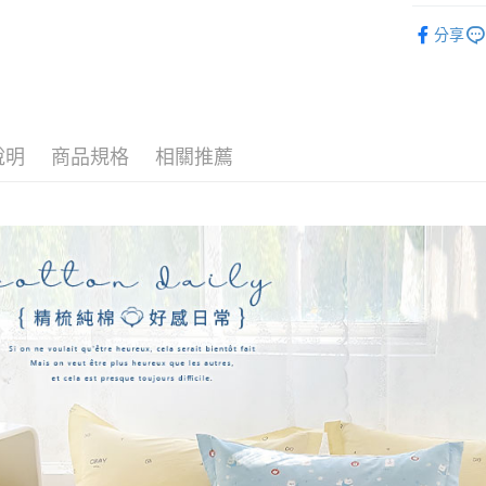
玉山商
找材質┃
台新國
全盈+PAY
分享
台灣樂
找尺寸┃單人
大哥付你
床包被套組
相關說明
【大哥付
AFTEE先
1.本服務
2.付款方
相關說明
說明
商品規格
相關推薦
流程，驗
【關於「A
Hami Poin
完成交易
AFTEE
3.實際核
便利好安
相關說明
4.訂單成
１．簡單
「Hami
消。如遇
ATM付款
２．便利
信會員帳號後
無法說明
３．安心
元)。
【繳款方
1.分期款
【「AFT
運送方式
醒簡訊。
１．於結帳
2.透過簡
付」結帳
全家取貨
帳／街口支
２．訂單
３．收到繳
每筆NT$6
【注意事
／ATM／
1.本服務
※ 請注意
付款後全
用戶於交
絡購買商品
每筆NT$6
款買賣價
先享後付
2.基於同