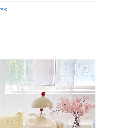
業銀行
星展（台灣）商業銀行
純棉床包被套
單人/105x186
際商業銀行
中國信託商業銀行
客服
天信用卡公司
/105x186
床包被套組(薄被套)
分期
(薄被套)
純棉 Cotton
你分期使用說明】
享後付
由台灣大哥大提供，台灣大哥大用戶可立即使用無須另外申請。
式選擇「大哥付你分期」，訂單成立後會自動跳轉到大哥付的交易
證手機門號後，選擇欲分期的期數、繳款截止日，確認付款後即
FTEE先享後付」】
t
。
先享後付是「在收到商品之後才付款」的支付方式。 讓您購物簡單
准額度、可分期數及費用金額請依後續交易確認頁面所載為準。
心！
立30分鐘內，如未前往確認交易或遇審核未通過，訂單將自動取
：不需註冊會員、不需綁卡、不需儲值。
 Point」為中華電信所提供之點數服務，可於會員專區綁定中華電
「轉專審核」未通過狀況，表示未達大哥付你分期系統評分，恕
：只要手機號碼，簡訊認證，即可結帳。
，即可在購物車使用 Hami Point 折抵消費金額 (1點等於1
評估內容。
：先確認商品／服務後，再付款。
式說明】
項不併入電信帳單，「大哥付你分期」於每月結算日後寄送繳費提
EE先享後付」結帳流程】
方式選擇「AFTEE先享後付」後，將跳轉至「AFTEE先享後
訊連結打開帳單後，可選擇「超商條碼／台灣大直營門市／銀行轉
頁面，進行簡訊認證並確認金額後，即可完成結帳。
付款
付／iPASS MONEY」等通路繳費。
成立數日內，您將收到繳費通知簡訊。
費通知簡訊後14天內，點擊此簡訊中的連結，可透過四大超商
0，滿NT$699(含以上)免運費
項】
網路銀行／等多元方式進行付款，方視為交易完成。
係由「台灣大哥大股份有限公司」（以下簡稱本公司）所提供，讓
：結帳手續完成當下不需立刻繳費，但若您需要取消訂單，請聯
家取貨
易時，得透過本服務購買商品或服務，並由商店將買賣／分期付
的店家。未經商家同意取消之訂單仍視為有效，需透過AFTEE
0，滿NT$699(含以上)免運費
金債權讓與本公司後，依約使用本公司帳單繳交帳款。
繳納相關費用。
意付款使用「大哥付你分期」之契約關係目的，商店將以您的個人