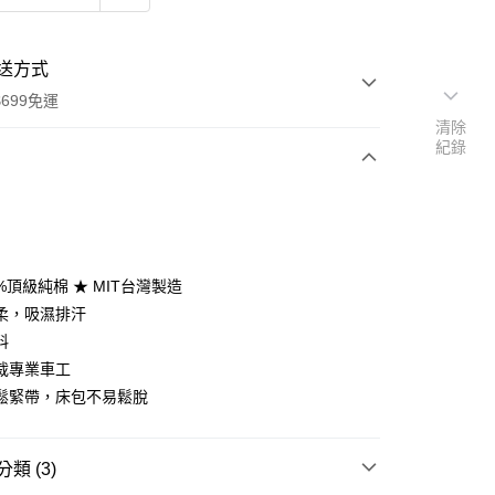
送方式
699免運
清除
紀錄
次付款
期付款
0 利率 每期
NT$406
21家銀行
0%頂級純棉 ★ MIT台灣製造
庫商業銀行
第一商業銀行
柔，吸濕排汗
付款
業銀行
彰化商業銀行
料
業儲蓄銀行
台北富邦商業銀行
裁專業車工
華商業銀行
兆豐國際商業銀行
鬆緊帶，床包不易鬆脫
小企業銀行
台中商業銀行
台灣）商業銀行
華泰商業銀行
業銀行
遠東國際商業銀行
類 (3)
業銀行
永豐商業銀行
y