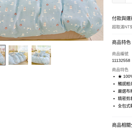
付款與運
超取滿NT$
付款方式
商品特色
信用卡一
商品編號
11132558
信用卡分
商品特色
3 期 
★ 10
合作金
觸感輕
超商取貨
華南商
嚴選布
LINE Pay
上海商
精密剪
國泰世
全包式
Apple Pay
臺灣中
匯豐（
悠遊付
聯邦商
商品相關分
元大商
Google Pa