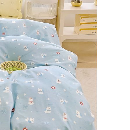
否成功請以「AFTEE先享後付 」之結帳頁面顯示為準，若有關於
付款
含姓名、電話或地址）提供予台灣大哥大進項蒐集、處理及利
功／繳費後需取消欲退款等相關疑問，請聯繫「AFTEE先享後
公司與您本人進行分期帳單所需資料之確認、核對及更正。
援中心」
https://netprotections.freshdesk.com/support/home
0，滿NT$999(含以上)免運費
戶服務條款，請詳閱以下連結：
https://oppay.tw/userRule
項】
1取貨
恩沛科技股份有限公司提供之「AFTEE先享後付」服務完成之
0，滿NT$999(含以上)免運費
依本服務之必要範圍內提供個人資料，並將交易相關給付款項請
讓予恩沛科技股份有限公司。
個人資料處理事宜，請瀏覽以下網址：
ee.tw/terms/#terms3
0，滿NT$999(含以上)免運費
年的使用者請事先徵得法定代理人或監護人之同意方可使用
E先享後付」，若未經同意申辦者引起之損失，本公司不負相關責
AFTEE先享後付」時，將依據個別帳號之用戶狀況，依本公司
核予不同之上限額度；若仍有額度不足之情形，本公司將視審查
用戶進行身份認證。
一人註冊多個帳號或使用他人資訊註冊。若發現惡意使用之情
科技股份有限公司將有權停止該用戶之使用額度並採取法律行