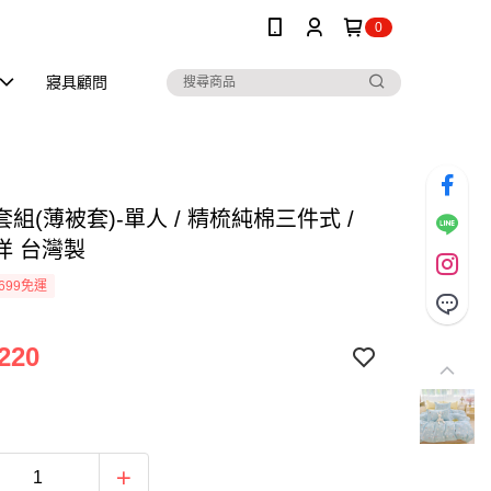
0
寢具顧問
組(薄被套)-單人 / 精梳純棉三件式 /
洋 台灣製
699免運
220