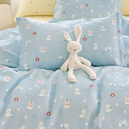
※ 交易是
7-11取貨
資料（包
是否繳費成
用，由本
付客戶支
每筆NT$6
3.完整用
【注意事
付款後7-1
１．透過由
每筆NT$6
交易，需
求債權轉
新竹貨運
２．關於
https://aft
每筆NT$8
３．未成
「AFTE
任。
４．使用「
即時審查
結果請求
５．嚴禁
形，恩沛
動。