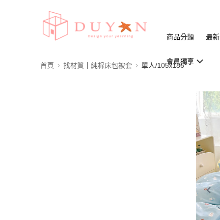
商品分類
最新
會員獨享
首頁
找材質┃純棉床包被套
單人/105x186