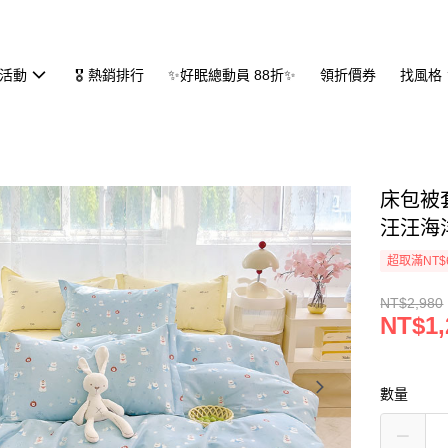
活動
🎖 熱銷排行
✨好眠總動員 88折✨
領折價券
找風格
床包被套
汪汪海
超取滿NT$
NT$2,980
NT$1,
數量