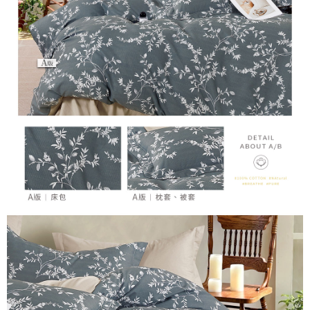
「AFTEE先享後付」，若未經同意申辦者引起之損失，本公司不負相關責
任。
４．使用「AFTEE先享後付」時，將依據個別帳號之用戶狀況，依本公司即
時審查核予不同之上限額度；若仍有額度不足之情形，本公司將視審查結果
請求用戶進行身份認證。
５．嚴禁一人註冊多個帳號或使用他人資訊註冊。若發現惡意使用之情形，
恩沛科技股份有限公司將有權停止該用戶之使用額度並採取法律行動。