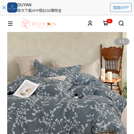
DUYAN
開啟APP
首次下載APP贈$200購物金
0
1
/
1