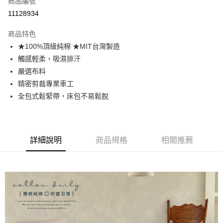
商品編號
信用卡分期付款
11128934
3 期 0 利率 每期
NT$260
21家銀行
商品特色
合作金庫商業銀行
第一商業銀行
超商取貨付款
★100%頂級純棉 ★MIT台灣製造
華南商業銀行
彰化商業銀行
觸感輕柔，吸濕排汗
LINE Pay
上海商業儲蓄銀行
台北富邦商業銀行
國泰世華商業銀行
兆豐國際商業銀行
嚴選布料
Apple Pay
臺灣中小企業銀行
台中商業銀行
精密剪裁專業車工
匯豐（台灣）商業銀行
華泰商業銀行
全包式鬆緊帶，床包不易鬆脫
悠遊付
聯邦商業銀行
遠東國際商業銀行
元大商業銀行
永豐商業銀行
Google Pay
玉山商業銀行
星展（台灣）商業銀行
台新國際商業銀行
中國信託商業銀行
全盈+PAY
詳細說明
商品規格
相關推薦
台灣樂天信用卡公司
大哥付你分期
相關說明
【大哥付你分期使用說明】
AFTEE先享後付
1.本服務由台灣大哥大提供，台灣大哥大用戶可立即使用無須另外申請。
2.付款方式選擇「大哥付你分期」，訂單成立後會自動跳轉到大哥付的交易
相關說明
流程，驗證手機門號後，選擇欲分期的期數、繳款截止日，確認付款後即完
【關於「AFTEE先享後付」】
成交易。
Hami Point
AFTEE先享後付是「在收到商品之後才付款」的支付方式。 讓您購物簡單
3.實際核准額度、可分期數及費用金額請依後續交易確認頁面所載為準。