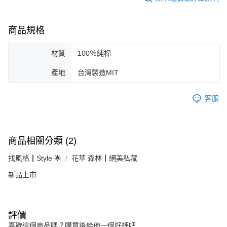
商品規格
材質
100％純棉
產地
台灣製造MIT
客服
商品相關分類 (2)
找風格┃Style 🌟
花草 森林┃網美私藏
新品上市
評價
喜歡這個商品嗎？購買後給他一個好評吧