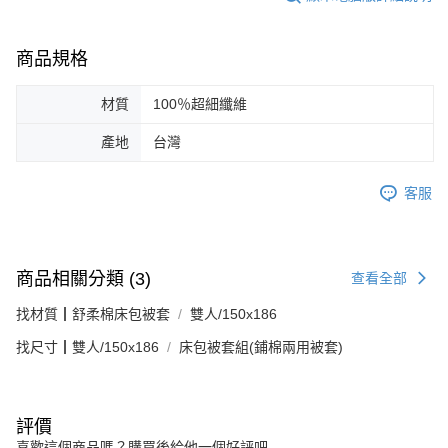
商品規格
材質
100％超細纖維
產地
台灣
客服
商品相關分類 (3)
查看全部
找材質┃舒柔棉床包被套
雙人/150x186
找尺寸┃雙人/150x186
床包被套組(鋪棉兩用被套)
評價
喜歡這個商品嗎？購買後給他一個好評吧