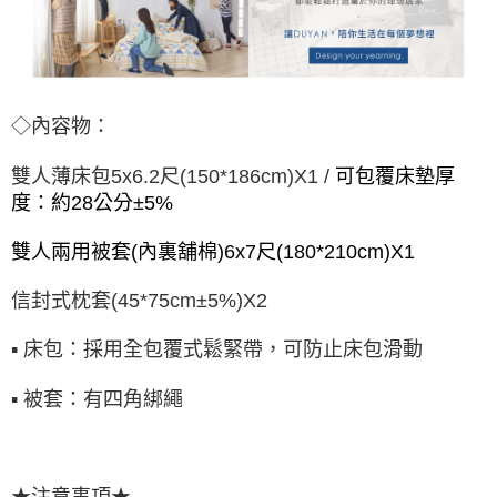
◇內容物：
雙人薄床包5x6.2尺(150*186cm)X1 /
可包覆床墊厚
度：約28公分±5%
雙人兩用被套(內裏舖棉)6x7尺(180*210cm)X1
信封式枕套(45*75cm±5%)X2
▪ 床包：採用全包覆式鬆緊帶，可防止床包滑動
▪ 被套：有四角綁繩
★注意事項★