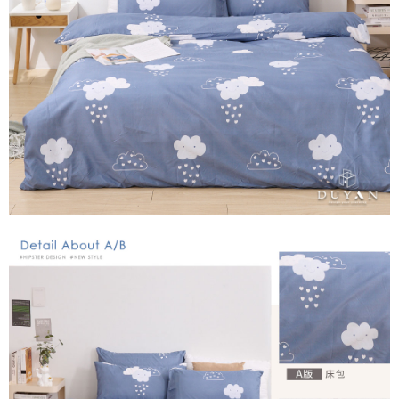
３．安心：先確認商品／服務後，再付款。
【繳款方式說明】
1.分期款項不併入電信帳單，「大哥付你分期」於每月結算日後寄送繳費提
運送方式
【「AFTEE先享後付」結帳流程】
醒簡訊。
１．於結帳方式選擇「AFTEE先享後付」後，將跳轉至「AFTEE先享後付」
2.透過簡訊連結打開帳單後，可選擇「超商條碼／台灣大直營門市／銀行轉
全家取貨付款
結帳頁面，進行簡訊認證並確認金額後，即可完成結帳。
帳／街口支付／iPASS MONEY」等通路繳費。
２．訂單成立數日內，您將收到繳費通知簡訊。
每筆NT$60，滿NT$699(含以上)免運費
３．收到繳費通知簡訊後14天內，點擊此簡訊中的連結，可透過四大超商／
【注意事項】
ATM／網路銀行／等多元方式進行付款，方視為交易完成。
付款後全家取貨
1.本服務係由「台灣大哥大股份有限公司」（以下簡稱本公司）所提供，讓
※ 請注意：結帳手續完成當下不需立刻繳費，但若您需要取消訂單，請聯絡
用戶於交易時，得透過本服務購買商品或服務，並由商店將買賣／分期付款
每筆NT$60，滿NT$699(含以上)免運費
購買商品的店家。未經商家同意取消之訂單仍視為有效，需透過AFTEE先享
買賣價金債權讓與本公司後，依約使用本公司帳單繳交帳款。
後付繳納相關費用。
2.基於同意付款使用「大哥付你分期」之契約關係目的，商店將以您的個人
7-11取貨付款
※ 交易是否成功請以「AFTEE先享後付 」之結帳頁面顯示為準，若有關於
資料（包含姓名、電話或地址）提供予台灣大哥大進項蒐集、處理及利用，
是否繳費成功／繳費後需取消欲退款等相關疑問，請聯繫「AFTEE先享後付
每筆NT$60，滿NT$999(含以上)免運費
由本公司與您本人進行分期帳單所需資料之確認、核對及更正。
客戶支援中心」
https://netprotections.freshdesk.com/support/home
3.完整用戶服務條款，請詳閱以下連結：
https://oppay.tw/userRule
付款後7-11取貨
【注意事項】
每筆NT$60，滿NT$999(含以上)免運費
１．透過由恩沛科技股份有限公司提供之「AFTEE先享後付」服務完成之交
易，需依本服務之必要範圍內提供個人資料，並將交易相關給付款項請求債
新竹貨運
權轉讓予恩沛科技股份有限公司。
２．關於個人資料處理事宜，請瀏覽以下網址：
每筆NT$80，滿NT$999(含以上)免運費
https://aftee.tw/terms/#terms3
３．未成年的使用者請事先徵得法定代理人或監護人之同意方可使用
「AFTEE先享後付」，若未經同意申辦者引起之損失，本公司不負相關責
任。
４．使用「AFTEE先享後付」時，將依據個別帳號之用戶狀況，依本公司即