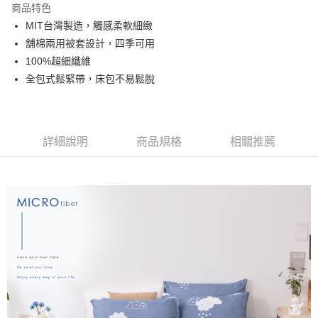
商品特色
合作金庫商業銀行
第一商業銀行
超商取貨付款
MIT台灣製造，觸感柔軟細緻
華南商業銀行
彰化商業銀行
舖棉兩用被套設計，四季可用
LINE Pay
上海商業儲蓄銀行
台北富邦商業銀行
國泰世華商業銀行
兆豐國際商業銀行
100%超細纖維
Apple Pay
臺灣中小企業銀行
台中商業銀行
全包式鬆緊帶，床包不易鬆脫
匯豐（台灣）商業銀行
華泰商業銀行
悠遊付
聯邦商業銀行
遠東國際商業銀行
元大商業銀行
永豐商業銀行
Google Pay
玉山商業銀行
星展（台灣）商業銀行
詳細說明
商品規格
相關推薦
台新國際商業銀行
中國信託商業銀行
全盈+PAY
台灣樂天信用卡公司
大哥付你分期
相關說明
【大哥付你分期使用說明】
AFTEE先享後付
1.本服務由台灣大哥大提供，台灣大哥大用戶可立即使用無須另外申請。
2.付款方式選擇「大哥付你分期」，訂單成立後會自動跳轉到大哥付的交易
相關說明
流程，驗證手機門號後，選擇欲分期的期數、繳款截止日，確認付款後即完
【關於「AFTEE先享後付」】
成交易。
Hami Point
AFTEE先享後付是「在收到商品之後才付款」的支付方式。 讓您購物簡單
3.實際核准額度、可分期數及費用金額請依後續交易確認頁面所載為準。
便利好安心！
相關說明
4.訂單成立30分鐘內，如未前往確認交易或遇審核未通過，訂單將自動取
１．簡單：不需註冊會員、不需綁卡、不需儲值。
「Hami Point」為中華電信所提供之點數服務，可於會員專區綁定中華電信
消。如遇「轉專審核」未通過狀況，表示未達大哥付你分期系統評分，恕無
２．便利：只要手機號碼，簡訊認證，即可結帳。
ATM付款
會員帳號後，即可在購物車使用 Hami Point 折抵消費金額 (1點等於1元)。
法說明評估內容。