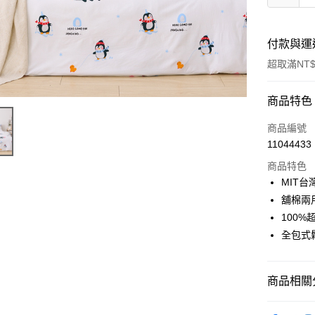
付款與運
超取滿NT$
付款方式
商品特色
信用卡一
商品編號
11044433
信用卡分
商品特色
3 期 
MIT
合作金
舖棉兩
超商取貨
華南商
100%
LINE Pay
上海商
全包式
國泰世
Apple Pay
臺灣中
匯豐（
悠遊付
商品相關分
聯邦商
元大商
Google Pa
找材質┃