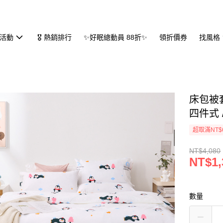
活動
🎖 熱銷排行
✨好眠總動員 88折✨
領折價券
找風格
床包被套
四件式 
超取滿NT$
NT$4,080
NT$1,
數量