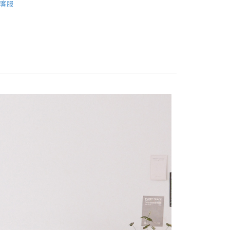
業銀行
星展（台灣）商業銀行
客服
際商業銀行
中國信託商業銀行
/180x186
床包被套組(鋪棉兩用被套)
天信用卡公司
(鋪棉兩用被套)
舒柔棉 MicroFiber
分期
你分期使用說明】
享後付
由台灣大哥大提供，台灣大哥大用戶可立即使用無須另外申請。
式選擇「大哥付你分期」，訂單成立後會自動跳轉到大哥付的交易
證手機門號後，選擇欲分期的期數、繳款截止日，確認付款後即
FTEE先享後付」】
t
。
先享後付是「在收到商品之後才付款」的支付方式。 讓您購物簡單
准額度、可分期數及費用金額請依後續交易確認頁面所載為準。
心！
立30分鐘內，如未前往確認交易或遇審核未通過，訂單將自動取
：不需註冊會員、不需綁卡、不需儲值。
 Point」為中華電信所提供之點數服務，可於會員專區綁定中華電
「轉專審核」未通過狀況，表示未達大哥付你分期系統評分，恕
：只要手機號碼，簡訊認證，即可結帳。
，即可在購物車使用 Hami Point 折抵消費金額 (1點等於1
評估內容。
：先確認商品／服務後，再付款。
式說明】
項不併入電信帳單，「大哥付你分期」於每月結算日後寄送繳費提
EE先享後付」結帳流程】
方式選擇「AFTEE先享後付」後，將跳轉至「AFTEE先享後
訊連結打開帳單後，可選擇「超商條碼／台灣大直營門市／銀行轉
頁面，進行簡訊認證並確認金額後，即可完成結帳。
付款
付／iPASS MONEY」等通路繳費。
成立數日內，您將收到繳費通知簡訊。
費通知簡訊後14天內，點擊此簡訊中的連結，可透過四大超商
0，滿NT$699(含以上)免運費
項】
網路銀行／等多元方式進行付款，方視為交易完成。
係由「台灣大哥大股份有限公司」（以下簡稱本公司）所提供，讓
：結帳手續完成當下不需立刻繳費，但若您需要取消訂單，請聯
家取貨
易時，得透過本服務購買商品或服務，並由商店將買賣／分期付
的店家。未經商家同意取消之訂單仍視為有效，需透過AFTEE
0，滿NT$699(含以上)免運費
金債權讓與本公司後，依約使用本公司帳單繳交帳款。
繳納相關費用。
意付款使用「大哥付你分期」之契約關係目的，商店將以您的個人