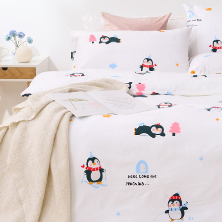
※ 交易是
7-11取貨
資料（包
是否繳費成
用，由本
付客戶支
每筆NT$6
3.完整用
【注意事
付款後7-1
１．透過由
每筆NT$6
交易，需
求債權轉
新竹貨運
２．關於
https://aft
每筆NT$8
３．未成
「AFTE
任。
４．使用「
即時審查
結果請求
５．嚴禁
形，恩沛
動。