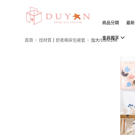
商品分類
最新
會員獨享
首頁
找材質┃舒柔棉床包被套
加大/180x186