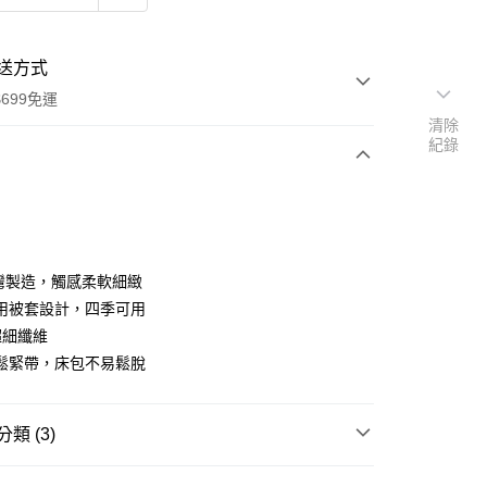
送方式
699免運
清除
紀錄
次付款
期付款
0 利率 每期
NT$460
21家銀行
台灣製造，觸感柔軟細緻
庫商業銀行
第一商業銀行
用被套設計，四季可用
付款
業銀行
彰化商業銀行
超細纖維
業儲蓄銀行
台北富邦商業銀行
鬆緊帶，床包不易鬆脫
華商業銀行
兆豐國際商業銀行
小企業銀行
台中商業銀行
台灣）商業銀行
華泰商業銀行
類 (3)
業銀行
遠東國際商業銀行
業銀行
永豐商業銀行
y
舒柔棉床包被套
加大/180x186