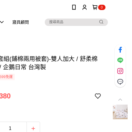
0
寢具顧問
組(鋪棉兩用被套)-雙人加大 / 舒柔棉
/ 企鵝日常 台灣製
699免運
380