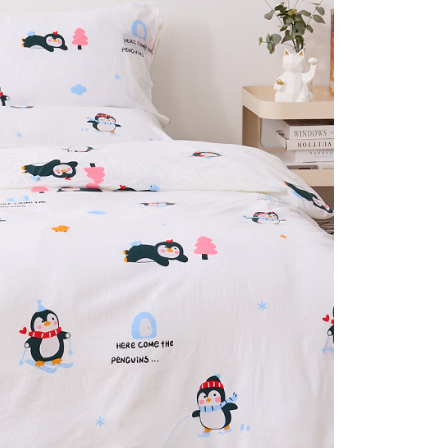
否成功請以「AFTEE先享後付 」之結帳頁面顯示為準，若有關於
付款
含姓名、電話或地址）提供予台灣大哥大進項蒐集、處理及利
功／繳費後需取消欲退款等相關疑問，請聯繫「AFTEE先享後
公司與您本人進行分期帳單所需資料之確認、核對及更正。
援中心」
https://netprotections.freshdesk.com/support/home
0，滿NT$999(含以上)免運費
戶服務條款，請詳閱以下連結：
https://oppay.tw/userRule
項】
1取貨
恩沛科技股份有限公司提供之「AFTEE先享後付」服務完成之
0，滿NT$999(含以上)免運費
依本服務之必要範圍內提供個人資料，並將交易相關給付款項請
讓予恩沛科技股份有限公司。
個人資料處理事宜，請瀏覽以下網址：
ee.tw/terms/#terms3
0，滿NT$999(含以上)免運費
年的使用者請事先徵得法定代理人或監護人之同意方可使用
E先享後付」，若未經同意申辦者引起之損失，本公司不負相關責
AFTEE先享後付」時，將依據個別帳號之用戶狀況，依本公司
核予不同之上限額度；若仍有額度不足之情形，本公司將視審查
用戶進行身份認證。
一人註冊多個帳號或使用他人資訊註冊。若發現惡意使用之情
科技股份有限公司將有權停止該用戶之使用額度並採取法律行