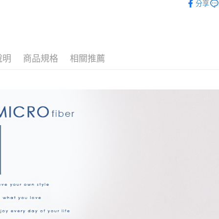
玉山商
分享
台新國
全盈+PAY
找尺寸┃加大
台灣樂
床包被套組
大哥付你
相關說明
【大哥付
說明
商品規格
相關推薦
AFTEE先
1.本服務
2.付款方
相關說明
流程，驗
【關於「A
Hami Poin
完成交易
AFTEE
3.實際核
便利好安
相關說明
4.訂單成
１．簡單
「Hami
消。如遇
ATM付款
２．便利
信會員帳號後
無法說明
３．安心
元)。
【繳款方
1.分期款
【「AFT
運送方式
醒簡訊。
１．於結帳
2.透過簡
付」結帳
全家取貨
帳／街口支
２．訂單
３．收到繳
每筆NT$6
【注意事
／ATM／
1.本服務
※ 請注意
付款後全
用戶於交
絡購買商品
每筆NT$6
款買賣價
先享後付
2.基於同